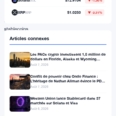
Solana
$72.9104
SOL
▼ -1.36%
basés
sur
XRP
$1.0250
XRP
▼ -2.31%
des
stablecoins
construits
Articles connexes
sur
le
Les PACs crypto investissent 1,5 million de
dollars en Floride, Alaska et Wyoming
XRP
après un revers au Michigan
Août 7, 2026
Ledger
Conflit de pouvoir chez Ondo Finance :
(XRPL).
L’héritage de Nathan Allman évince le PDG
Cette
Ian De Bode le 24 juillet
Août 7, 2026
collaboration
Western Union lance Stablecard dans 37
vise
marchés sur Solana et Visa
à
Août 6, 2026