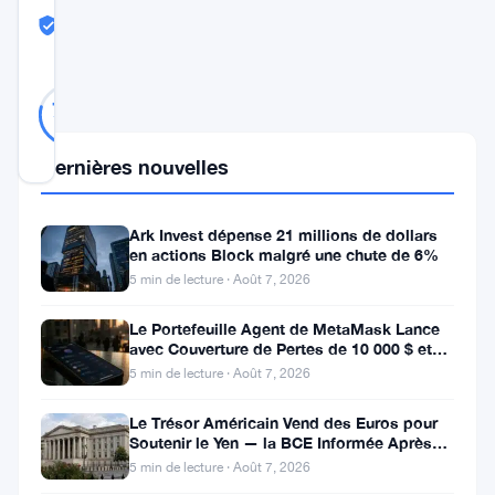
COMMUNITY
TRUST
Probablement Réel
SCORE
Probablement
33
79
votes
Réel
%
RÉEL
Mis à jour 9 mois il y a
Dernières nouvelles
Dans
Ark Invest dépense 21 millions de dollars
un
en actions Block malgré une chute de 6%
5 min de lecture · Août 7, 2026
développement
majeur
Le Portefeuille Agent de MetaMask Lance
avec Couverture de Pertes de 10 000 $ et
pour
Modes de Trading Doubles
5 min de lecture · Août 7, 2026
le
Le Trésor Américain Vend des Euros pour
secteur
Soutenir le Yen — la BCE Informée Après
des
Coup
5 min de lecture · Août 7, 2026