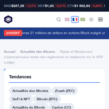
BNB
$587,29
XRP
$1,03
ETH
$1 902,93
BT
-1,21%
-2,31%
-0,28%
rk Invest dépense 21 millions de dollars en actions Block malgré une
URGENT
Accueil
›
Actualités des Altcoins
›
Ripple et Mastercard
s’associent pour tester des règlements en stablecoin sur le XRP
Ledger
ACTUALITÉS
Tendances
DES
ALTCOINS
Ripple
Actualités des Altcoins
Zcash (ZEC)
et
DeFi & NFT
Bitcoin (BTC)
Mastercard
Actualités du Bitcoin
Canton (CC)