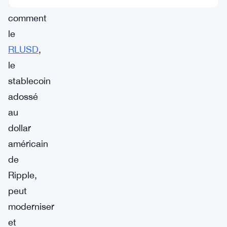
tester
comment
le
RLUSD
,
le
stablecoin
adossé
au
dollar
américain
de
Ripple,
peut
moderniser
et