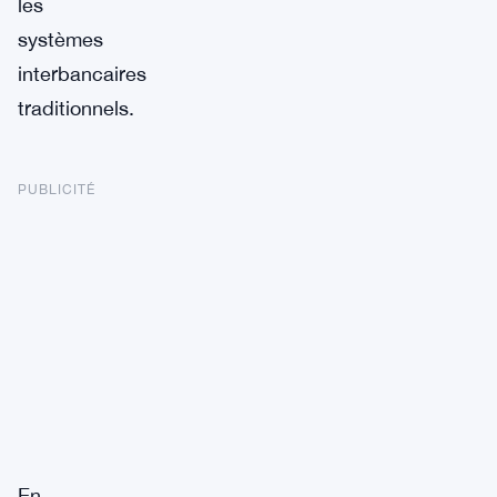
les
systèmes
interbancaires
traditionnels.
PUBLICITÉ
En