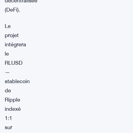
décentralisée
(DeFi).
Le
projet
intégrera
le
RLUSD
—
stablecoin
de
Ripple
indexé
1:1
sur