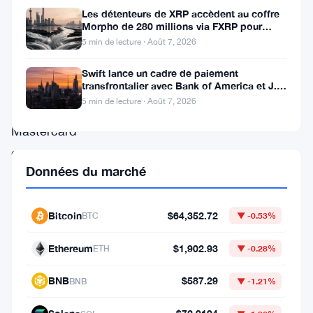
paiements
Les détenteurs de XRP accèdent au coffre
blockchain,
Morpho de 280 millions via FXRP pour
emprunter des RLUSD
Ripple
5 min de lecture · Août 7, 2026
s’est
Swift lance un cadre de paiement
transfrontalier avec Bank of America et J.P.
associé
Morgan dans 25 pays
5 min de lecture · Août 7, 2026
à
Mastercard
et
Données du marché
Gemini
afin
Bitcoin
$64,352.72
d’explorer
BTC
▼ -0.53%
des
Ethereum
$1,902.93
ETH
▼ -0.28%
systèmes
BNB
$587.29
de
BNB
▼ -1.21%
règlement