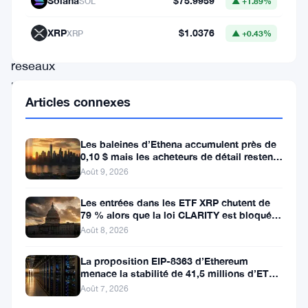
Alors
Solana
$75.9959
SOL
▲ +1.89%
que
XRP
$1.0376
XRP
▲ +0.43%
les
réseaux
blockchain
Articles connexes
tels
que
Les baleines d’Ethena accumulent près de
Bitcoin
0,10 $ mais les acheteurs de détail restent
à l’écart
et
Août 9, 2026
Ethereum
Les entrées dans les ETF XRP chutent de
présentent
79 % alors que la loi CLARITY est bloquée
avant la pause du Sénat
Août 8, 2026
un
potentiel
La proposition EIP-8363 d’Ethereum
menace la stabilité de 41,5 millions d’ETH
transformateur,
stakés et de la DeFi
Août 7, 2026
leurs