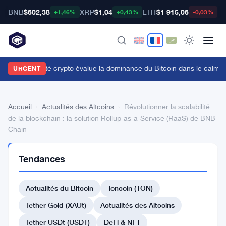
BNB
$602,38
XRP
$1,04
ETH
$1 915,06
B
+1,46%
+0,43%
-0,03%
a communauté crypto évalue la dominance du Bitcoin dans le calme
URGENT
Accueil
›
Actualités des Altcoins
›
Révolutionner la scalabilité
de la blockchain : la solution Rollup-as-a-Service (RaaS) de BNB
Chain
ACTUALITÉS
Tendances
DES
ALTCOINS
Révolutionner
Actualités du Bitcoin
Toncoin (TON)
la
Tether Gold (XAUt)
Actualités des Altcoins
scalabilité
Tether USDt (USDT)
DeFi & NFT