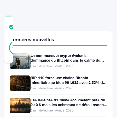
COMMUNITY
TRUST
Vérifié
SCORE
Dernières nouvelles
8
Vérifié
88
votes
%
RÉEL
La communauté crypto évalue la
Mis à jour 2 ans il y a
dominance du Bitcoin dans le calme du
week-end
3 min de lecture · Août 9, 2026
La
BIP-110 force une chaîne Bitcoin
scalabilité
minoritaire au bloc 961,632 avec 2,53% de
soutien des mineurs
de
5 min de lecture · Août 9, 2026
la
Les baleines d’Ethena accumulent près de
blockchain
0,10 $ mais les acheteurs de détail restent
à l’écart
5 min de lecture · Août 9, 2026
est