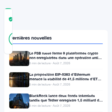
COMMUNITY
TRUST
Vérifié
SCORE
27
Vérifié
Dernières nouvelles
93
votes
%
RÉEL
Mis à jour 2 ans il y a
Le FSB russe ferme 9 plateformes crypto
non enregistrées dans une opération anti-
fraude à Moscou
XRP
,
5 min de lecture · Août 7, 2026
l’actif
La proposition EIP-8363 d’Ethereum
numérique
menace la stabilité de 41,5 millions d’ETH
stakés et de la DeFi
5 min de lecture · Août 7, 2026
associé
à
BlackRock lance deux fonds tokenisés
tandis que Tether enregistre 1,5 milliard de
Ripple,
bénéfices au T2
5 min de lecture · Août 7, 2026
a