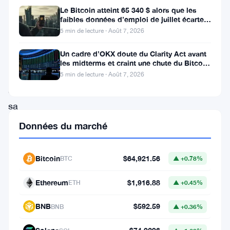
récemment
Le Bitcoin atteint 65 340 $ alors que les
faibles données d’emploi de juillet écartent
attiré
une hausse des taux en
5 min de lecture · Août 7, 2026
l’attention
Un cadre d’OKX doute du Clarity Act avant
des
les midterms et craint une chute du Bitcoin
à 55 000 $
investisseurs
5 min de lecture · Août 7, 2026
avec
sa
résurgence
Données du marché
notable.
En
Bitcoin
$64,921.56
BTC
▲ +0.78%
franchissant
Ethereum
$1,916.88
ETH
▲ +0.45%
le
seuil
BNB
$592.59
BNB
▲ +0.36%
crucial