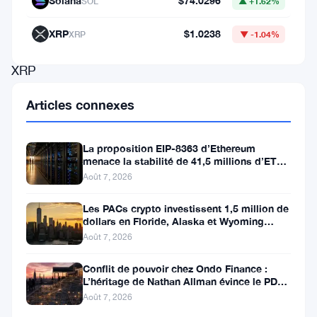
Solana
$74.0296
SOL
▲ +1.62%
de
0,5
XRP
$1.0238
XRP
▼ -1.04%
$,
XRP
suscite
Articles connexes
des
discussions
La proposition EIP-8363 d’Ethereum
sur
menace la stabilité de 41,5 millions d’ETH
stakés et de la DeFi
Août 7, 2026
un
potentiel
Les PACs crypto investissent 1,5 million de
dollars en Floride, Alaska et Wyoming
retournement
après un revers au Michigan
Août 7, 2026
haussier
après
Conflit de pouvoir chez Ondo Finance :
L’héritage de Nathan Allman évince le PDG
des
Ian De Bode le 24 juillet
Août 7, 2026
semaines