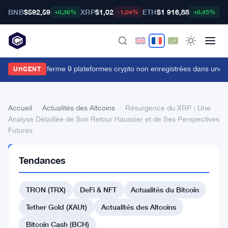
BNB
$592,59
XRP
$1,02
ETH
$1 916,88
B
+0,36%
-1,04%
+0,45%
Le FSB russe ferme 9 plateformes crypto non enregistrées dans une o
URGENT
Accueil
›
Actualités des Altcoins
›
Résurgence du XRP : Une
Analyse Détaillée de Son Retour Haussier et de Ses Perspectives
Futures
ACTUALITÉS
Tendances
DES
ALTCOINS
Résurgence
TRON (TRX)
DeFi & NFT
Actualités du Bitcoin
du
Tether Gold (XAUt)
Actualités des Altcoins
XRP
Bitcoin Cash (BCH)