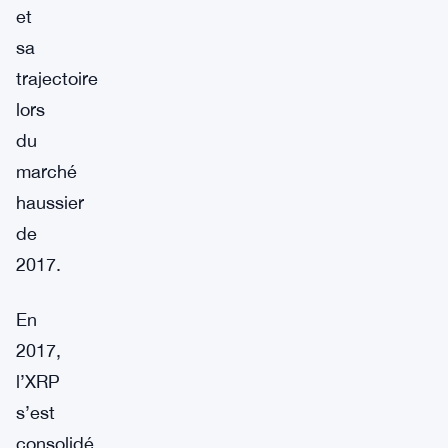
et
sa
trajectoire
lors
du
marché
haussier
de
2017.
En
2017,
l’XRP
s’est
consolidé