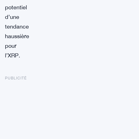
potentiel
d’une
tendance
haussière
pour
l’XRP.
PUBLICITÉ