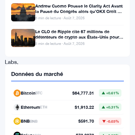
L’
XRP
,
Andrew Cuomo Pousse le Clarity Act Avant
la Pause du Congrès alors qu’OKX Croît en
l’actif
Europe
5 min de lecture · Août 7, 2026
numérique
Le CLO de Ripple cite 67 millions de
associé
détenteurs de crypto aux États-Unis pour
faire avancer la loi CLARITY
à
5 min de lecture · Août 7, 2026
Ripple
Labs,
a
Données du marché
connu
une
Bitcoin
$64,777.31
BTC
▲ +0.61%
forte
Ethereum
$1,913.22
ETH
▲ +0.31%
baisse
de
BNB
$591.70
BNB
▼ -0.03%
près