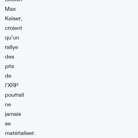
Max
Keiser,
croient
qu’un
rallye
des
prix
de
l’XRP
pourrait
ne
jamais
se
matérialiser.