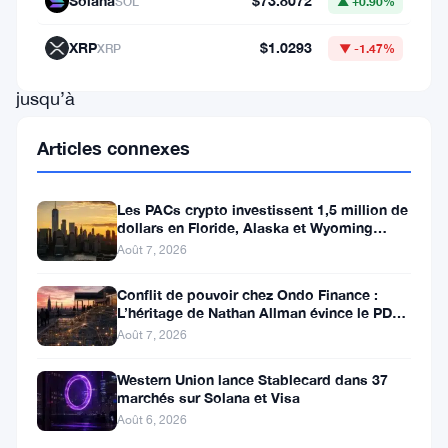
Solana
$73.8072
SOL
▲ +0.90%
de
15
XRP
$1.0293
XRP
▼ -1.47%
%
jusqu’à
présent
Articles connexes
en
octobre
Les PACs crypto investissent 1,5 million de
2024.
dollars en Floride, Alaska et Wyoming
après un revers au Michigan
Ce
Août 7, 2026
déclin
Conflit de pouvoir chez Ondo Finance :
L’héritage de Nathan Allman évince le PDG
est
Ian De Bode le 24 juillet
Août 7, 2026
en
grande
Western Union lance Stablecard dans 37
marchés sur Solana et Visa
partie
Août 6, 2026
attribué