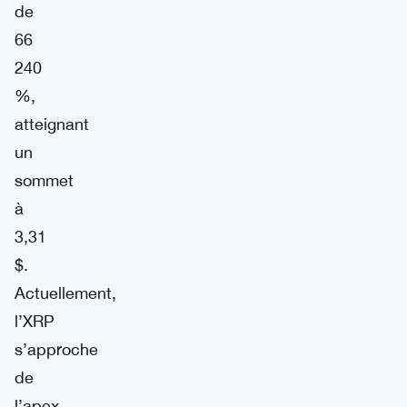
de
66
240
%,
atteignant
un
sommet
à
3,31
$.
Actuellement,
l’XRP
s’approche
de
l’apex