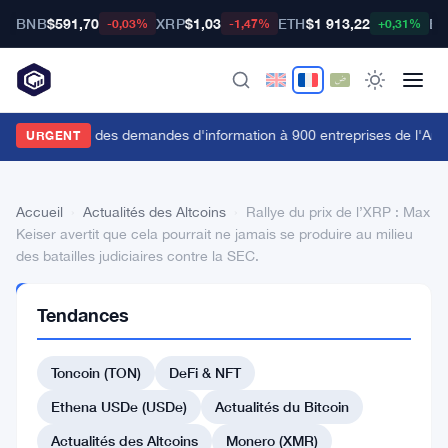
BNB
$591,70
XRP
$1,03
ETH
$1 913,22
BT
-0,03%
-1,47%
+0,31%
a FCA envoie des demandes d'information à 900 entreprises de l'Anne
URGENT
Accueil
›
Actualités des Altcoins
›
Rallye du prix de l’XRP : Max
Keiser avertit que cela pourrait ne jamais se produire au milieu
des batailles judiciaires contre la SEC.
ACTUALITÉS
Tendances
DES
ALTCOINS
Rallye
Toncoin (TON)
DeFi & NFT
du
Ethena USDe (USDe)
Actualités du Bitcoin
prix
Actualités des Altcoins
Monero (XMR)