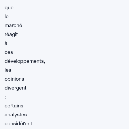
que
le
marché
réagit
à
ces
développements,
les
opinions
divergent
:
certains
analystes
considèrent