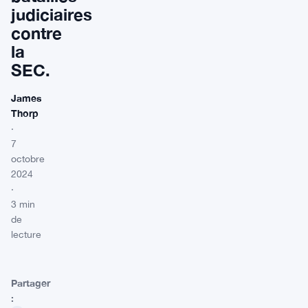
judiciaires
contre
la
SEC.
James
Thorp
·
7
octobre
2024
·
3 min
de
lecture
Partager
: