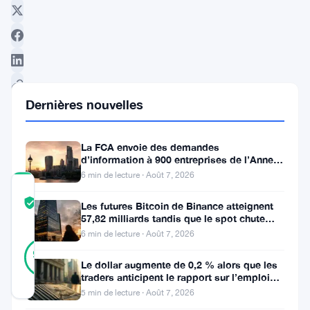
Dernières nouvelles
Suivre sur Google News
La FCA envoie des demandes
d’information à 900 entreprises de l’Annexe
1 contre le blanchiment
6 min de lecture · Août 7, 2026
COMMUNITY
TRUST
Vérifié
Les futures Bitcoin de Binance atteignent
SCORE
57,82 milliards tandis que le spot chute
huit fois
6 min de lecture · Août 7, 2026
40
Vérifié
98
votes
%
Le dollar augmente de 0,2 % alors que les
RÉEL
traders anticipent le rapport sur l’emploi
Mis à jour 2 ans il y a
aux États-Unis
5 min de lecture · Août 7, 2026