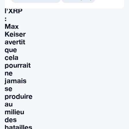
de
l’XRP
:
Max
Keiser
avertit
que
cela
pourrait
ne
jamais
se
produire
au
milieu
des
batailles