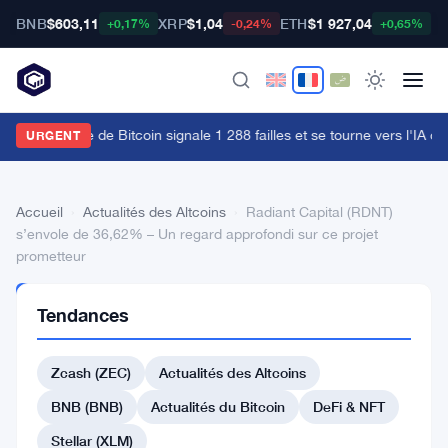
BNB
$603,11
XRP
$1,04
ETH
$1 927,04
B
+0,17%
-0,24%
+0,65%
'équipe rouge de Bitcoin signale 1 288 failles et se tourne vers l'IA ch
URGENT
Accueil
›
Actualités des Altcoins
›
Radiant Capital (RDNT)
s’envole de 36,62% – Un regard approfondi sur ce projet
prometteur
ACTUALITÉS
Tendances
DES
ALTCOINS
Radiant
Zcash (ZEC)
Actualités des Altcoins
Capital
BNB (BNB)
Actualités du Bitcoin
DeFi & NFT
(RDNT)
Stellar (XLM)