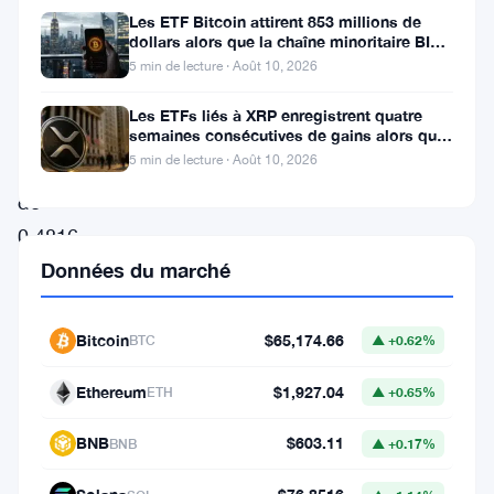
Les ETF Bitcoin attirent 853 millions de
36,62%
dollars alors que la chaîne minoritaire BIP-
110 meurt après deux
aujourd’hui,
5 min de lecture · Août 10, 2026
atteignant
Les ETFs liés à XRP enregistrent quatre
un
semaines consécutives de gains alors que
le prix teste le support à 1
5 min de lecture · Août 10, 2026
prix
de
0,4816
Données du marché
$,
suscitant
un
Bitcoin
$65,174.66
BTC
▲ +0.62%
intérêt
Ethereum
$1,927.04
ETH
▲ +0.65%
significatif
dans
BNB
$603.11
BNB
▲ +0.17%
la