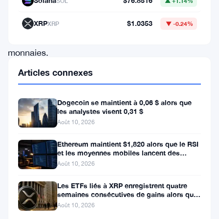
Solana
$76.8516
SOL
▲ +1.14%
communauté
des
XRP
$1.0353
XRP
▼ -0.24%
crypto-
monnaies.
Examinons
Articles connexes
de
plus
Dogecoin se maintient à 0,06 $ alors que
les analystes visent 0,31 $
près
Août 10, 2026
ce
projet
Ethereum maintient $1,820 alors que le RSI
et les moyennes mobiles lancent des
prometteur,
signaux d’avertissement
Août 10, 2026
son
Les ETFs liés à XRP enregistrent quatre
équipe
semaines consécutives de gains alors que
et
le prix teste le support à 1
Août 10, 2026