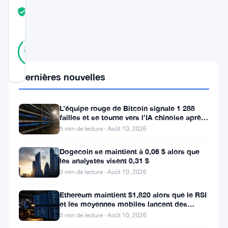
COMMUNITY
TRUST
Vérifié
SCORE
23
Vérifié
87
votes
%
RÉEL
Mis à jour 3 ans il y a
Dernières nouvelles
Radiant
L’équipe rouge de Bitcoin signale 1 288
Capital
failles et se tourne vers l’IA chinoise après
le verrouillage d’OpenAI
5 min de lecture · Août 10, 2026
(RDNT)
a
Dogecoin se maintient à 0,06 $ alors que
les analystes visent 0,31 $
connu
5 min de lecture · Août 10, 2026
une
hausse
Ethereum maintient $1,820 alors que le RSI
et les moyennes mobiles lancent des
impressionnante
signaux d’avertissement
5 min de lecture · Août 10, 2026
de