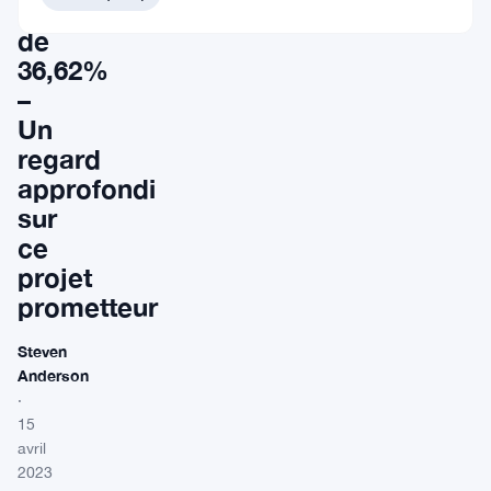
s’envole
de
36,62%
–
Un
regard
approfondi
sur
ce
projet
prometteur
Steven
Anderson
·
15
avril
2023