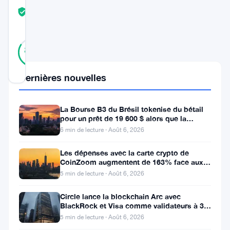
COMMUNITY
TRUST
Vérifié
SCORE
32
Vérifié
84
votes
%
RÉEL
Mis à jour 3 ans il y a
Dernières nouvelles
SUI
La Bourse B3 du Brésil tokenise du bétail
et
pour un prêt de 19 600 $ alors que la
blockchain atteint la ferme
6 min de lecture · Août 6, 2026
Astar
ont
Les dépenses avec la carte crypto de
CoinZoom augmentent de 163% face aux
connu
factures de carburant et d’épicerie
5 min de lecture · Août 6, 2026
des
gains
Circle lance la blockchain Arc avec
BlackRock et Visa comme validateurs à 3
substantiels,
milliards de dollars
5 min de lecture · Août 6, 2026
avec