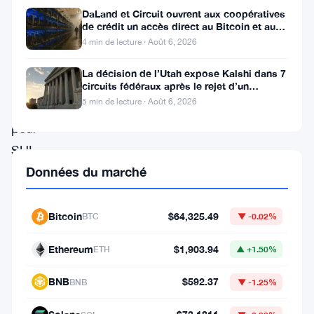
DaLand et Circuit ouvrent aux coopératives
une
de crédit un accès direct au Bitcoin et aux
actifs numériques
hausse
4 min de lecture · Août 6, 2026
impressionnante
La décision de l’Utah expose Kalshi dans 7
de
circuits fédéraux après le rejet d’un
bouclier fédéral
5 min de lecture · Août 6, 2026
20%
pour
SUI
Données du marché
et
de
12%
Bitcoin
$64,325.49
BTC
▼ -0.02%
pour
Ethereum
$1,903.94
ETH
▲ +1.50%
Astar.
Cette
BNB
$592.37
BNB
▼ -1.25%
augmentation