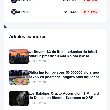
Solana
$73.1811
SOL
▼ -0.88%
n’est
pas
XRP
$1.0446
XRP
▼ -1.49%
seulement
le
reflet
Articles connexes
de
la
La Bourse B3 du Brésil tokenise du bétail
pour un prêt de 19 600 $ alors que la
dynamique
blockchain atteint la ferme
Août 6, 2026
du
marché
Shiba Inu tombe sous $0.000005 alors que
$176K en positions longues sont liquidées
mais
Août 6, 2026
aussi
Les Baleines Crypto Accumulent 1 Milliard
un
de Dollars en Bitcoin, Ethereum et XRP
témoignage
Août 6, 2026