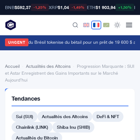
BNB
$592,37
XRP
$1,04
ETH
$1 903,94
BT
-1,25%
-1,49%
+1,50%
a Bourse B3 du Brésil tokenise du bétail pour un prêt de 19 600 $ alors
URGENT
Accueil
›
Actualités des Altcoins
›
Progression Marquante : SUI
et Astar Enregistrent des Gains Importants sur le Marché
Aujourd’hui
ACTUALITÉS
Tendances
DES
ALTCOINS
Progression
Sui (SUI)
Actualités des Altcoins
DeFi & NFT
Marquante
Chainlink (LINK)
Shiba Inu (SHIB)
:
Actualités du Bitcoin