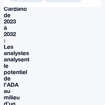
pour
Cardano
de
2023
à
2032
:
Les
analystes
analysent
le
potentiel
de
l’ADA
au
milieu
d’un