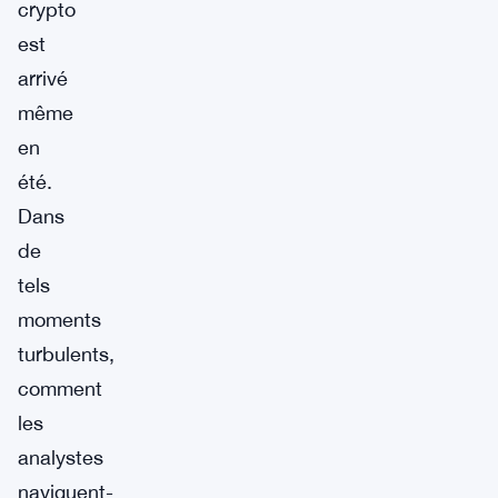
crypto
est
arrivé
même
en
été.
Dans
de
tels
moments
turbulents,
comment
les
analystes
naviguent-