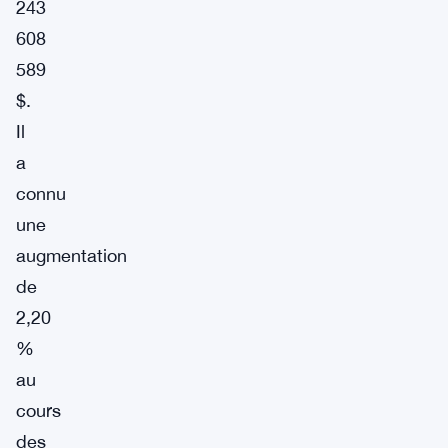
243
608
589
$.
Il
a
connu
une
augmentation
de
2,20
%
au
cours
des