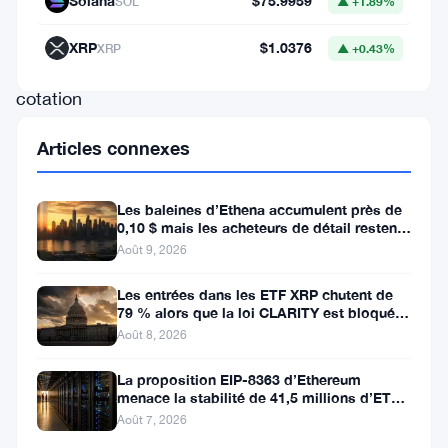
Solana
$75.9959
SOL
▲ +1.89%
de
retraits
XRP
$1.0376
XRP
▲ +0.43%
de
cotation
motivés
Articles connexes
par
les
Les baleines d’Ethena accumulent près de
mesures
0,10 $ mais les acheteurs de détail restent
à l’écart
répressives
Août 9, 2026
envers
Les entrées dans les ETF XRP chutent de
79 % alors que la loi CLARITY est bloquée
les
avant la pause du Sénat
Août 8, 2026
principales
plateformes
La proposition EIP-8363 d’Ethereum
menace la stabilité de 41,5 millions d’ETH
de
stakés et de la DeFi
Août 7, 2026
cryptos