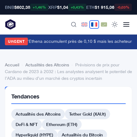
BNB
$602,38
XRP
$1,04
ETH
$1 915,06
B
+1,46%
+0,43%
-0,03%
es baleines d'Ethena accumulent près de 0,10 $ mais les acheteurs de d
URGENT
Accueil
›
Actualités des Altcoins
›
Prévisions de prix pour
Cardano de 2023 à 2032 : Les analystes analysent le potentiel de
l’ADA au milieu d’un marché des cryptos incertain
ACTUALITÉS
Tendances
DES
ALTCOINS
Prévisions
Actualités des Altcoins
Tether Gold (XAUt)
de
DeFi & NFT
Ethereum (ETH)
prix
Hyperliquid (HYPE)
Actualités du Bitcoin