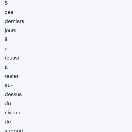
$
ces
derniers
jours,
il
a
réussi
à
rester
au-
dessus
du
niveau
de
support