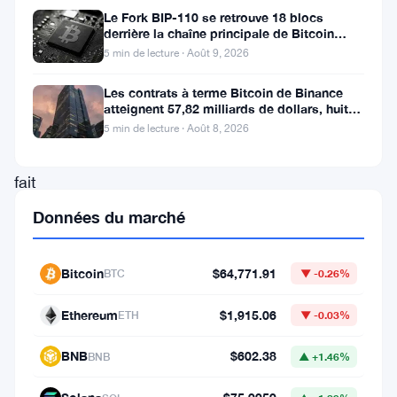
Alors
Le Fork BIP-110 se retrouve 18 blocs
derrière la chaîne principale de Bitcoin
que
après la scission des Roughnecks
5 min de lecture · Août 9, 2026
le
Les contrats à terme Bitcoin de Binance
marché
atteignent 57,82 milliards de dollars, huit
fois le volume du marché
des
5 min de lecture · Août 8, 2026
cryptomonnaies
fait
face
Données du marché
à
l’incertitude
Bitcoin
$64,771.91
BTC
▼ -0.26%
en
Ethereum
$1,915.06
ETH
▼ -0.03%
raison
d’une
BNB
$602.38
BNB
▲ +1.46%
série