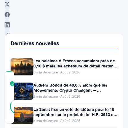
Dernières nouvelles
Suivre sur Google News
Les baleines d’Ethena accumulent près de
0,10 $ mais les acheteurs de détail restent
à l’écart
5 min de lecture · Août 9, 2026
COMMUNITY
TRUST
Vérifié
Audiera Bondit de 46,6% alors que les
SCORE
Mouvements Crypto Changent —
Mouvements Quotidiens 9 Août
2 min de lecture · Août 9, 2026
17
Vérifié
82
votes
%
Le Sénat fixe un vote de clôture pour le 15
RÉEL
septembre sur le projet de loi H.R. 3633 sur
Mis à jour 3 ans il y a
le marché des cryptos
5 min de lecture · Août 9, 2026