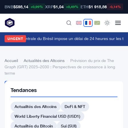
BNB
$598,14
XRP
$1,04
ETH
$1 918,86
B
+0,99%
+0,49%
-0,14%
a Banque Centrale du Brésil impose un délai de 24 heures sur les tran
URGENT
Accueil
›
Actualités des Altcoins
›
Prévision du prix de The
Graph (GRT) 2025–2030 : Perspectives de croissance à long
terme
ACTUALITÉS
Tendances
DES
ALTCOINS
Prévision
Actualités des Altcoins
DeFi & NFT
du
World Liberty Financial USD (USD1)
prix
Actualités du Bitcoin
Sui (SUI)