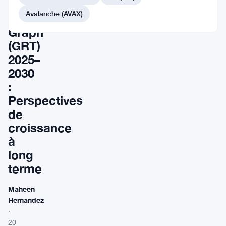
de
Avalanche (AVAX)
The
Graph
(GRT)
2025–
2030
:
Perspectives
de
croissance
à
long
terme
Maheen
Hernandez
·
20