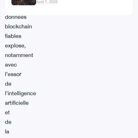
Ian De Bode le 24 juillet
Août 7, 2026
des
données
blockchain
fiables
explose,
notamment
avec
l’essor
de
l’intelligence
artificielle
et
de
la