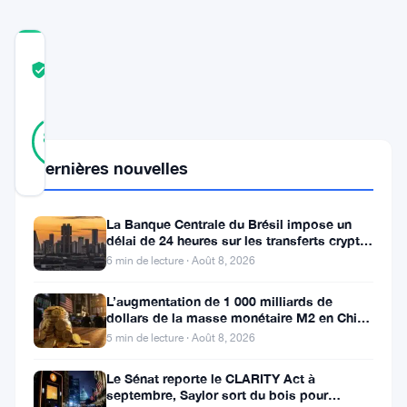
COMMUNITY
TRUST
Vérifié
SCORE
9
Vérifié
89
votes
%
RÉEL
Dernières nouvelles
Mis à jour 1 an il y a
La Banque Centrale du Brésil impose un
The
délai de 24 heures sur les transferts crypto
Graph
de plus de 10 000 $
6 min de lecture · Août 8, 2026
(
GRT
)
L’augmentation de 1 000 milliards de
est
dollars de la masse monétaire M2 en Chine
laisse les traders de Bitcoin
de
5 min de lecture · Août 8, 2026
plus
Le Sénat reporte le CLARITY Act à
septembre, Saylor sort du bois pour
en