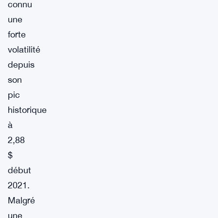
connu
une
forte
volatilité
depuis
son
pic
historique
à
2,88
$
début
2021.
Malgré
une