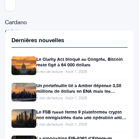
Mis à jour 2 ans il y a
Cardano
(
ADA
)
Dernières nouvelles
a
montré
Le Clarity Act bloqué au Congrès, Bitcoin
une
reste figé à 64 000 dollars
certaine
4 min de lecture · Août 7, 2026
résilience,
Un portefeuille lié à Amber dépense 3,58
mais
millions de dollars en ENA mais les
acheteurs ne suivent pas
la
5 min de lecture · Août 7, 2026
question
Le FSB russe ferme 9 plateformes crypto
non enregistrées dans une opération anti-
demeure
fraude à Moscou
5 min de lecture · Août 7, 2026
:
combien
La proposition EIP-8363 d’Ethereum