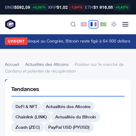
BNB
$592,59
XRP
$1,02
ETH
$1 916,88
B
+0,36%
-1,04%
+0,45%
e Clarity Act bloqué au Congrès, Bitcoin reste figé à 64 000 dollars
·
Un 
URGENT
Accueil
›
Actualités des Altcoins
›
Position sur le marché de
Cardano et potentiel de récupération
ACTUALITÉS
Tendances
DES
ALTCOINS
Position
DeFi & NFT
Actualités des Altcoins
sur
Chainlink (LINK)
Actualités du Bitcoin
le
Zcash (ZEC)
PayPal USD (PYUSD)
marché