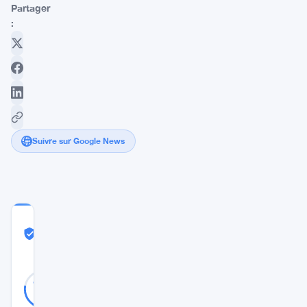
Partager
:
Suivre sur Google News
COMMUNITY
TRUST
Probablement Réel
SCORE
Probablement
30
77
votes
Réel
%
RÉEL