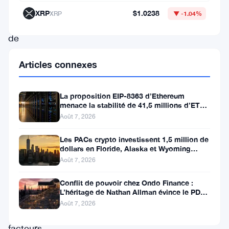
baisse
XRP
$1.0238
XRP
▼ -1.04%
notable
de
sa
Articles connexes
valeur,
l’action
La proposition EIP-8363 d’Ethereum
future
menace la stabilité de 41,5 millions d’ETH
stakés et de la DeFi
du
Août 7, 2026
prix
Les PACs crypto investissent 1,5 million de
de
dollars en Floride, Alaska et Wyoming
après un revers au Michigan
Août 7, 2026
ADA
dépend
Conflit de pouvoir chez Ondo Finance :
L’héritage de Nathan Allman évince le PDG
de
Ian De Bode le 24 juillet
Août 7, 2026
plusieurs
facteurs,