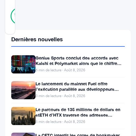
43
Vérifié
95
votes
%
RÉEL
Mis à jour 1 an il y a
Dernières nouvelles
La
discussion
Genius Sports conclut des accords avec
autour
Kalshi et Polymarket alors que le chiffre
d’affaires du T2 atteint
5 min de lecture · Août 8, 2026
du
futur
Le lancement du mainnet Fuel offre
l’exécution parallèle aux développeurs
prix
d’Ethereum
3 min de lecture · Août 8, 2026
du
Le parcours de 135 millions de dollars en
XRP
stETH d’HTX traverse des adresses
a
Poloniex
5 min de lecture · Août 8, 2026
repris
La CFTC interdit les cotes de bookmaker