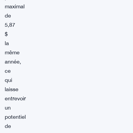
maximal
de
5,87
$
la
même
année,
ce
qui
laisse
entrevoir
un
potentiel
de