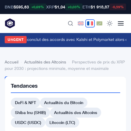
BNB
$595,63
XRP
$1,04
ETH
$1 918,87
B
+0,69%
+0,03%
-0,59%
enius Sports conclut des accords avec Kalshi et Polymarket alors que le
URGENT
Accueil
›
Actualités des Altcoins
›
Perspectives de prix du XRP
pour 2030 : projections minimale, moyenne et maximale
ACTUALITÉS
Tendances
DES
ALTCOINS
Perspectives
DeFi & NFT
Actualités du Bitcoin
de
Shiba Inu (SHIB)
Actualités des Altcoins
prix
USDC (USDC)
Litecoin (LTC)
du