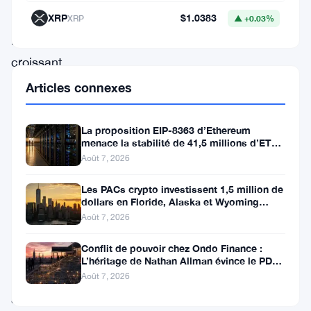
un
XRP
$1.0383
XRP
▲ +0.03%
intérêt
croissant
des
Articles connexes
investisseurs.
L’un
La proposition EIP-8363 d’Ethereum
menace la stabilité de 41,5 millions d’ETH
des
stakés et de la DeFi
Août 7, 2026
échanges
Les PACs crypto investissent 1,5 million de
les
dollars en Floride, Alaska et Wyoming
plus
après un revers au Michigan
Août 7, 2026
remarquables
Conflit de pouvoir chez Ondo Finance :
est
L’héritage de Nathan Allman évince le PDG
Ian De Bode le 24 juillet
apparu
Août 7, 2026
après