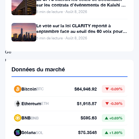
de
sur les contrats d’événements de Kalshi et
Polymarket
plus
5 min de lecture · Août 8, 2026
belle
Le vote sur la loi CLARITY reporté à
septembre face au seuil des 60 voix pour le
au
projet de loi crypto
5 min de lecture · Août 8, 2026
sein
de
la
Données du marché
communauté
crypto,
Bitcoin
$64,946.92
stimulée
BTC
▼ -0.09%
par
Ethereum
$1,918.87
ETH
▼ -0.59%
des
BNB
$595.63
analyses
BNB
▲ +0.69%
récentes
Solana
$75.3548
SOL
▲ +1.89%
et