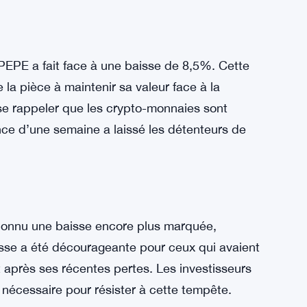
coïncide avec une baisse plus large de 3% du
e. De nombreuses crypto-monnaies ont connu
hé passant de haussier à baissier et
le monde de la cryptographie, où les prix
teurs, notamment les nouvelles, les
es investisseurs.
EPE a fait face à une baisse de 8,5%. Cette
 la pièce à maintenir sa valeur face à la
 se rappeler que les crypto-monnaies sont
ance d’une semaine a laissé les détenteurs de