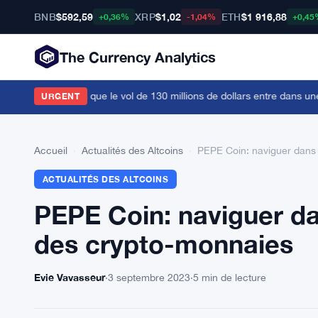
BNB
$592,59
XRP
$1,02
ETH
$1 916,88
+0,36%
-1,04%
+0,45
The Currency Analytics
 30 BTC alors que le vol de 130 millions de dollars entre dans une no
URGENT
Accueil
›
Actualités des Altcoins
›
PEPE Coin: naviguer dans l
ACTUALITÉS DES ALTCOINS
PEPE Coin: naviguer dan
des crypto-monnaies
Evie Vavasseur
·
3 septembre 2023
·
5 min de lecture