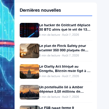
Dernières nouvelles
Le hacker de Coldcard déplace
30 BTC alors que le vol de 130
millions de dollars entre dans
5 min de lecture · Août 7, 2026
une nouvelle phase
Le plan de Flock Safety pour
scanner 350 000 plaques de
véhicules attire des poursuites
6 min de lecture · Août 7, 2026