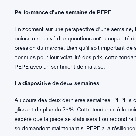
Le récent déclin de PEPE n’est pas isolé, car il 
marché de la crypto-monnaie dans son ensembl
une période de turbulences, le sentiment du marc
inversement. Cette volatilité n’est pas rare dans 
peuvent être influencés par une multitude de fac
développements réglementaires et le sentiment d
Performance d’une semaine de PEPE
En zoomant sur une perspective d’une semaine, P
baisse a soulevé des questions sur la capacité de
pression du marché. Bien qu’il soit important de
connues pour leur volatilité des prix, cette tend
PEPE avec un sentiment de malaise.