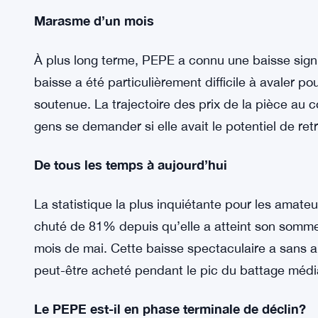
La diapositive de deux semaines
Au cours des deux dernières semaines, PEPE a 
glissant de plus de 25%. Cette tendance à la ba
espéré que la pièce se stabiliserait ou rebondirai
se demandent maintenant si PEPE a la résilience 
Marasme d’un mois
À plus long terme, PEPE a connu une baisse sign
baisse a été particulièrement difficile à avaler p
soutenue. La trajectoire des prix de la pièce au 
gens se demander si elle avait le potentiel de r
De tous les temps à aujourd’hui