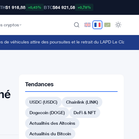
TH
$1 916,88
BTC
$64 921,56
+0,45%
+0,78%
s cryptos
éhicules attire des poursuites et le retrait du LAPD
·
Le Clarity Act blo
Tendances
ché
USDC (USDC)
Chainlink (LINK)
Dogecoin (DOGE)
DeFi & NFT
Actualités des Altcoins
Actualités du Bitcoin