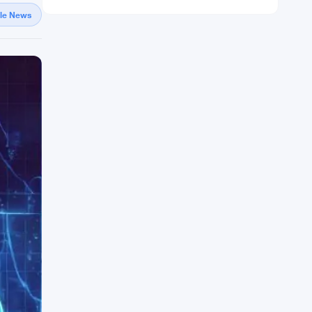
gle News