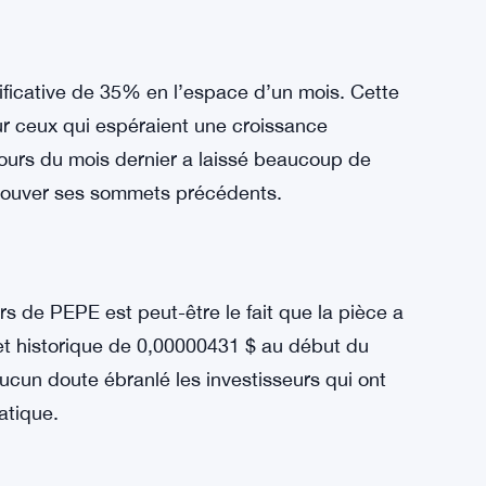
connu une baisse encore plus marquée,
isse a été décourageante pour ceux qui avaient
t après ses récentes pertes. Les investisseurs
nécessaire pour résister à cette tempête.
ificative de 35% en l’espace d’un mois. Cette
our ceux qui espéraient une croissance
cours du mois dernier a laissé beaucoup de
etrouver ses sommets précédents.