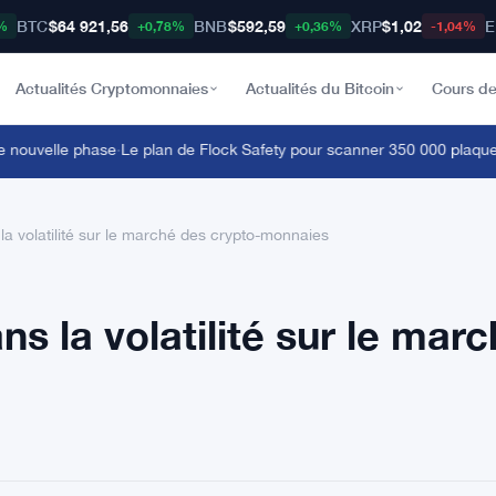
BTC
$64 921,56
BNB
$592,59
XRP
$1,02
E
%
+0,78%
+0,36%
-1,04%
Actualités Cryptomonnaies
Actualités du Bitcoin
Cours de
uvelle phase
·
Le plan de Flock Safety pour scanner 350 000 plaques de v
a volatilité sur le marché des crypto-monnaies
s la volatilité sur le mar