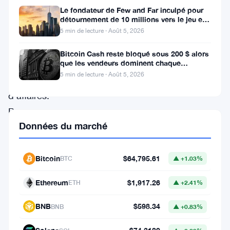
Le fondateur de Few and Far inculpé pour
Panther
détournement de 10 millions vers le jeu et
l’immobilier
Hollow
5 min de lecture · Août 5, 2026
construit
Bitcoin Cash reste bloqué sous 200 $ alors
une
que les vendeurs dominent chaque
tentative de rallye
5 min de lecture · Août 5, 2026
banque
d’affaires.
Pas
Données du marché
une
banque
typique
Bitcoin
$64,795.61
BTC
▲ +1.03%
—
Ethereum
$1,917.26
ETH
▲ +2.41%
une
structure
BNB
$598.34
BNB
▲ +0.83%
hybride