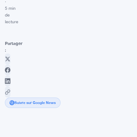
·
5 min
de
lecture
Partager
:
Suivre sur Google News
Panther
Hollow