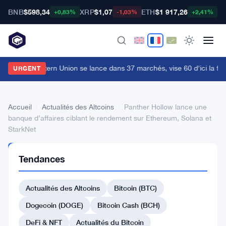
BNB
$598,34
XRP
$1,07
ETH
$1 917,26
B
+0,83%
-1,03%
+2,41%
ecard de Western Union se lance dans 37 marchés, vise 60 d'ici la fin 
URGENT
Accueil
›
Actualités des Altcoins
›
Panther Hollow lance une
banque d’affaires ciblant le rendement sur Ethereum, Solana et
StarkNet
ACTUALITÉS
Tendances
DES
ALTCOINS
Panther
Actualités des Altcoins
Bitcoin (BTC)
Hollow
Dogecoin (DOGE)
Bitcoin Cash (BCH)
lance
DeFi & NFT
Actualités du Bitcoin