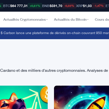
BTC
$64 777,31
BNB
$591,70
XRP
$1,03
E
%
+0,61%
-0,03%
-1,47%
Actualités Cryptomonnaies
Actualités du Bitcoin
Cours de
arbon lance une plateforme de dérivés on-chain couvrant 950 marchés
, Cardano et des milliers d’autres cryptomonnaies. Analyses d