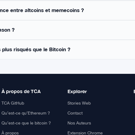
rence entre altcoins et memecoins ?
eason ?
s plus risqués que le Bitcoin ?
À propos de TCA
Explorer
TCA GitHub
Stories Web
Qu’est-ce qu’Ethereum ?
Contact
Qu’est-ce que le bitcoin ?
Nos Auteurs
À propos
Extension Chrome