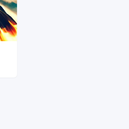
XRP
$1.0293
XRP
▼ -1.47%