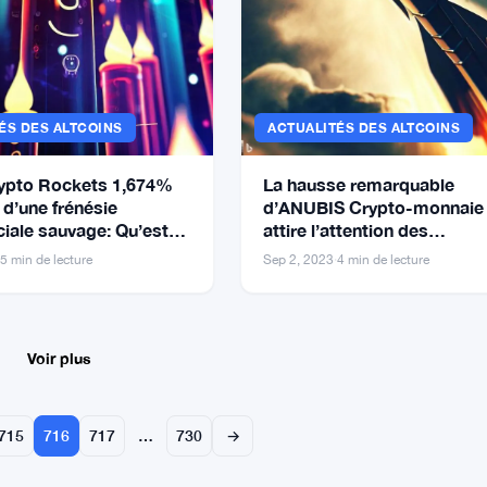
ÉS DES ALTCOINS
ACTUALITÉS DES ALTCOINS
ypto Rockets 1,674%
La hausse remarquable
 d’une frénésie
d’ANUBIS Crypto-monnaie
ale sauvage: Qu’est-
attire l’attention des
 cache derrière la
investisseurs
5 min de lecture
Sep 2, 2023
·
4 min de lecture
Voir plus
715
716
717
…
730
→