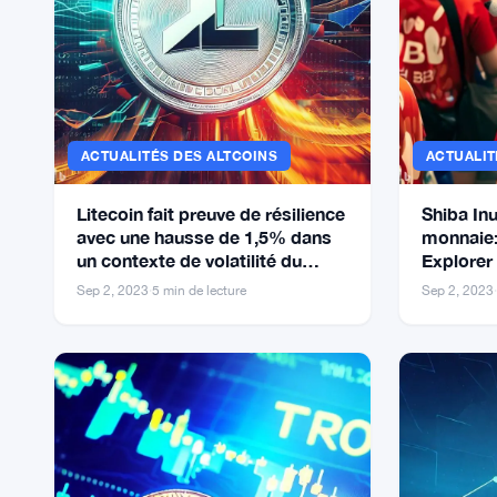
ACTUALITÉS DES ALTCOINS
ACTUALIT
Litecoin fait preuve de résilience
Shiba In
avec une hausse de 1,5% dans
monnaie: 
un contexte de volatilité du
Explorer 
marché
Sep 2, 2023
·
5 min de lecture
Sep 2, 2023
·