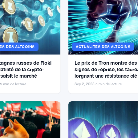
ÉS DES ALTCOINS
ACTUALITÉS DES ALTCOINS
agnes russes de Floki
Le prix de Tron montre des
latilité de la crypto-
signes de reprise, les taur
saisit le marché
lorgnant une résistance clé
5 min de lecture
Sep 2, 2023
·
5 min de lecture