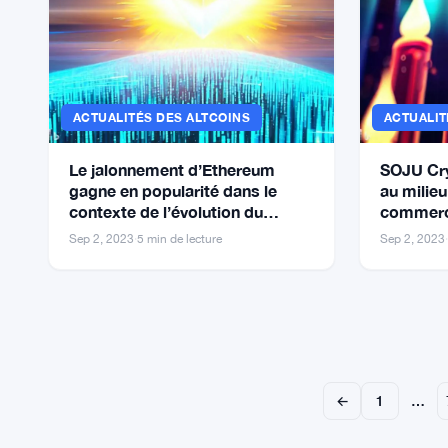
ACTUALITÉS DES ALTCOINS
ACTUALIT
Le jalonnement d’Ethereum
SOJU Cr
gagne en popularité dans le
au milieu
contexte de l’évolution du
commerci
marché des DeFi
ce qui se
Sep 2, 2023
·
5 min de lecture
Sep 2, 2023
·
hausse?
←
1
…