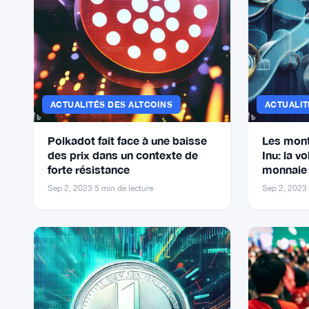
ACTUALITÉS DES ALTCOINS
ACTUALIT
Polkadot fait face à une baisse
Les mont
des prix dans un contexte de
Inu: la vo
forte résistance
monnaie 
Sep 2, 2023
·
5 min de lecture
Sep 2, 2023
·