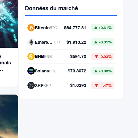
e
 mais
Données du marché
Bitcoin
$64,777.31
BTC
▲ +0.61%
Ethereum
$1,913.22
ETH
▲ +0.31%
BNB
$591.70
BNB
▼ -0.03%
Solana
$73.8072
SOL
▲ +0.90%