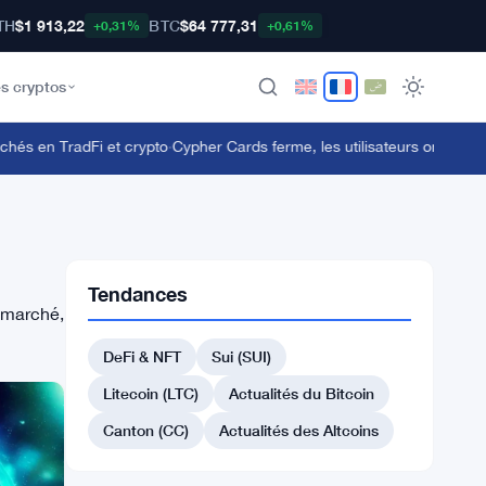
TH
$1 913,22
BTC
$64 777,31
+0,31%
+0,61%
s cryptos
 en TradFi et crypto
·
Cypher Cards ferme, les utilisateurs ont jusqu'au 
Tendances
e marché,
DeFi & NFT
Sui (SUI)
Litecoin (LTC)
Actualités du Bitcoin
Canton (CC)
Actualités des Altcoins