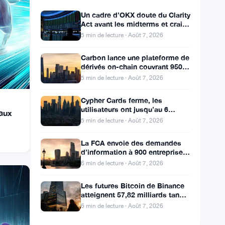
Un cadre d’OKX doute du Clarity
Act avant les midterms et craint
une chute du Bitcoin à 55 000 $
5 min de lecture · Août 7, 2026
Carbon lance une plateforme de
dérivés on-chain couvrant 950
marchés en TradFi et crypto
5 min de lecture · Août 7, 2026
Cypher Cards ferme, les
utilisateurs ont jusqu’au 6
eaux
septembre pour retirer leurs
5 min de lecture · Août 7, 2026
fonds
La FCA envoie des demandes
d’information à 900 entreprises
de l’Annexe 1 contre le
6 min de lecture · Août 7, 2026
blanchiment
Les futures Bitcoin de Binance
atteignent 57,82 milliards tandis
que le spot chute huit fois
6 min de lecture · Août 7, 2026