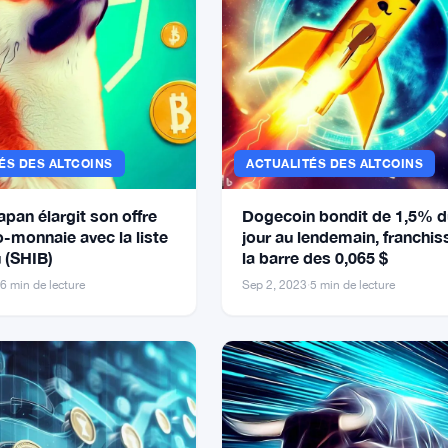
ÉS DES ALTCOINS
ACTUALITÉS DES ALTCOINS
pan élargit son offre
Dogecoin bondit de 1,5% 
o-monnaie avec la liste
jour au lendemain, franchis
 (SHIB)
la barre des 0,065 $
6 min de lecture
Sep 2, 2023
·
5 min de lecture