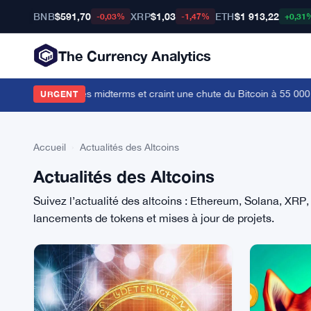
BNB
$591,70
XRP
$1,03
ETH
$1 913,22
-0,03%
-1,47%
+0,31
The Currency Analytics
ty Act avant les midterms et craint une chute du Bitcoin à 55 000 $
·
C
URGENT
Accueil
›
Actualités des Altcoins
Actualités des Altcoins
Suivez l’actualité des altcoins : Ethereum, Solana, XRP
lancements de tokens et mises à jour de projets.