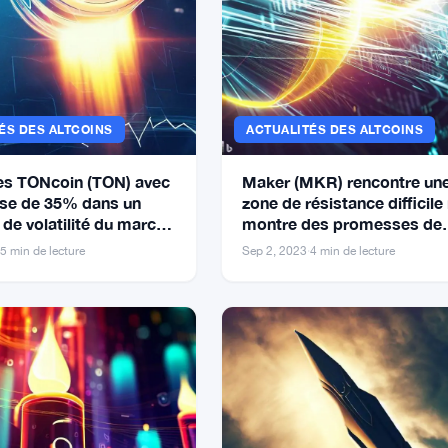
ÉS DES ALTCOINS
ACTUALITÉS DES ALTCOINS
es TONcoin (TON) avec
Maker (MKR) rencontre un
se de 35% dans un
zone de résistance difficile
de volatilité du marché
montre des promesses de
yptographie
hausse
5 min de lecture
Sep 2, 2023
·
4 min de lecture