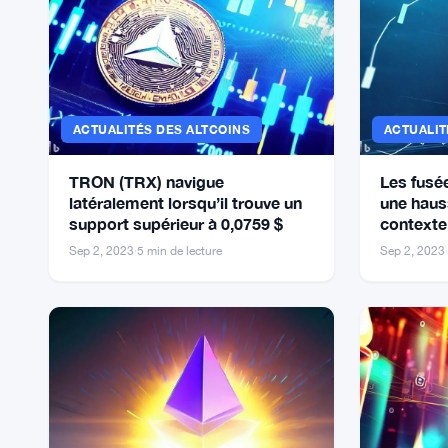
ACTUALITÉS DES ALTCOINS
ACTUALIT
TRON (TRX) navigue
Les fusé
latéralement lorsqu’il trouve un
une haus
support supérieur à 0,0759 $
contexte 
de la cr
Sep 2, 2023
·
5 min de lecture
Sep 2, 2023
·