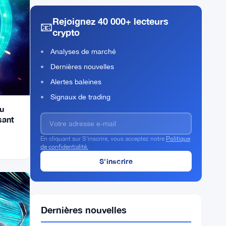
Rejoignez 40 000+ lecteurs
📧
crypto
Analyses de marché
Dernières nouvelles
Alertes baleines
Signaux de trading
du
sant
En cliquant sur S'inscrire, vous acceptez notre
Politique
de confidentialité.
Dernières nouvelles