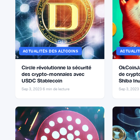
ACTUALITÉS DES ALTCOINS
ACTUALIT
Circle révolutionne la sécurité
OkCoinJa
des crypto-monnaies avec
de crypt
USDC Stablecoin
Shiba Inu
Sep 3, 2023
·
6 min de lecture
Sep 3, 2023
·