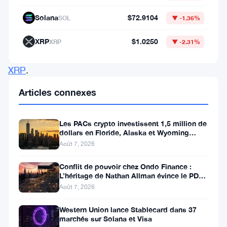
Automatisé
Solana
$72.9104
SOL
▼ -1.36%
(AMM)
du
XRP
$1.0250
XRP
▼ -2.31%
Ledger
XRP
.
Cette
Articles connexes
résolution
intervient
Les PACs crypto investissent 1,5 million de
après
dollars en Floride, Alaska et Wyoming
après un revers au Michigan
Août 7, 2026
des
tests
Conflit de pouvoir chez Ondo Finance :
L’héritage de Nathan Allman évince le PDG
d’intégration
Ian De Bode le 24 juillet
Août 7, 2026
rigoureux
Western Union lance Stablecard dans 37
visant
marchés sur Solana et Visa