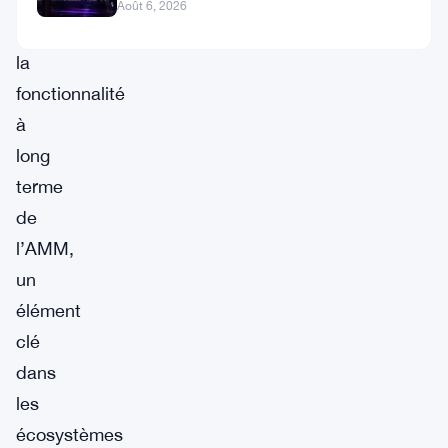
à
Août 6, 2026
garantir
la
fonctionnalité
à
long
terme
de
l’AMM,
un
élément
clé
dans
les
écosystèmes