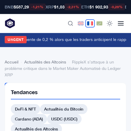
BNB
$587,29
XRP
$1,03
ETH
$1 902,93
BT
-1,21%
-2,31%
-0,28%
e dollar augmente de 0,2 % alors que les traders anticipent le rapport 
URGENT
Accueil
›
Actualités des Altcoins
›
RippleX s’attaque à un
problème critique dans le Market Maker Automatisé du Ledger
XRP
ACTUALITÉS
Tendances
DES
ALTCOINS
RippleX
DeFi & NFT
Actualités du Bitcoin
s’attaque
Cardano (ADA)
USDC (USDC)
à
Actualités des Altcoins