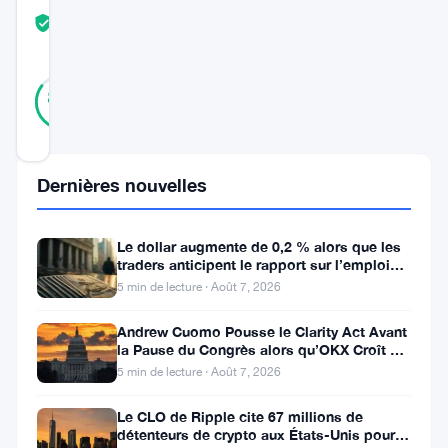
COMMUNITY
TRUST
Vérifié
SCORE
33
Vérifié
85
votes
%
RÉEL
Mis à jour 3 ans il y a
Dernières nouvelles
Dans
un
Le dollar augmente de 0,2 % alors que les
développement
traders anticipent le rapport sur l’emploi
aux États-Unis
récent,
5 min de lecture · Août 7, 2026
RippleX,
Andrew Cuomo Pousse le Clarity Act Avant
la Pause du Congrès alors qu’OKX Croît en
la
Europe
5 min de lecture · Août 7, 2026
division
de
Le CLO de Ripple cite 67 millions de
détenteurs de crypto aux États-Unis pour
développement