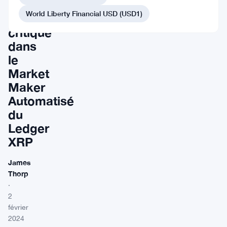
un
World Liberty Financial USD (USD1)
problème
critique
dans
le
Market
Maker
Automatisé
du
Ledger
XRP
James
Thorp
·
2
février
2024