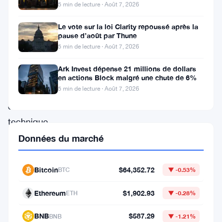
faire avancer la loi CLARITY
5 min de lecture · Août 7, 2026
de
Le vote sur la loi Clarity repoussé après la
Ripple
pause d’août par Thune
Labs,
5 min de lecture · Août 7, 2026
a
Ark Invest dépense 21 millions de dollars
abordé
en actions Block malgré une chute de 6%
5 min de lecture · Août 7, 2026
un
défi
technique
significatif
Données du marché
au
sein
Bitcoin
$64,352.72
BTC
▼ -0.53%
du
Ethereum
$1,902.93
ETH
▼ -0.28%
Market
Maker
BNB
$587.29
BNB
▼ -1.21%