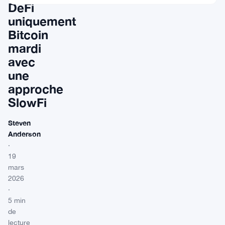
DeFi
uniquement
Bitcoin
mardi
avec
une
approche
SlowFi
Steven
Anderson
·
19
mars
2026
·
5 min
de
lecture