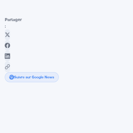
Partager
:
Suivre sur Google News
OP_NET
Launches
Bitcoin-
Only
DeFi
Stack