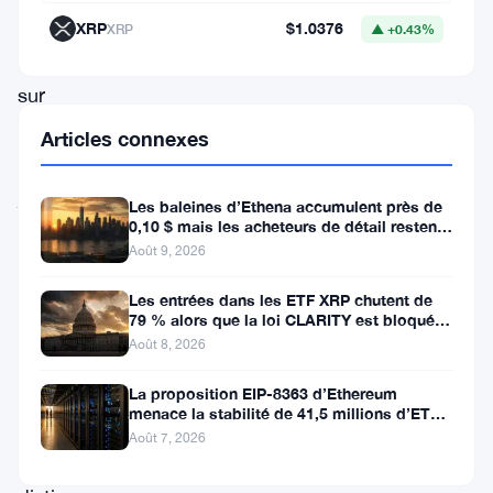
intelligents
XRP
$1.0376
XRP
▲ +0.43%
directement
sur
Bitcoin
Articles connexes
sans
jetons
Les baleines d’Ethena accumulent près de
0,10 $ mais les acheteurs de détail restent
enveloppés
à l’écart
Août 9, 2026
ni
ponts.
Les entrées dans les ETF XRP chutent de
79 % alors que la loi CLARITY est bloquée
avant la pause du Sénat
Août 8, 2026
L’approche
de
La proposition EIP-8363 d’Ethereum
menace la stabilité de 41,5 millions d’ETH
l’entreprise
stakés et de la DeFi
Août 7, 2026
se