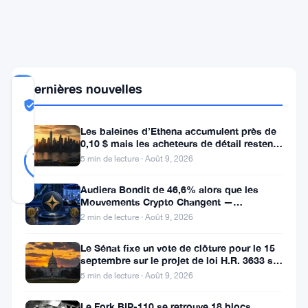
Tuesday
with
SlowFi
Approach
Dernières nouvelles
COMMUNITY
TRUST
Probablement Réel
SCORE
Les baleines d’Ethena accumulent près de
0,10 $ mais les acheteurs de détail restent
Probablement
28
à l’écart
79
votes
Réel
5 min de lecture · Août 9, 2026
%
RÉEL
Mis à jour 5 mois il y a
Audiera Bondit de 46,6% alors que les
Mouvements Crypto Changent —
Mouvements Quotidiens 9 Août
2 min de lecture · Août 9, 2026
OP_NET
est
Le Sénat fixe un vote de clôture pour le 15
septembre sur le projet de loi H.R. 3633 sur
lancé
le marché des cryptos
5 min de lecture · Août 9, 2026
mardi.
Le Fork BIP-110 se retrouve 18 blocs