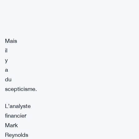
Mais
il
y
a
du
scepticisme.
L’analyste
financier
Mark
Reynolds