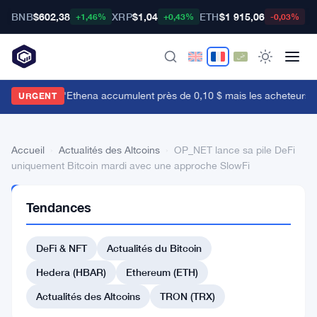
BNB
$602,38
XRP
$1,04
ETH
$1 915,06
B
+1,46%
+0,43%
-0,03%
es baleines d'Ethena accumulent près de 0,10 $ mais les acheteurs de d
URGENT
Accueil
›
Actualités des Altcoins
›
OP_NET lance sa pile DeFi
uniquement Bitcoin mardi avec une approche SlowFi
ACTUALITÉS
Tendances
DES
ALTCOINS
OP_NET
DeFi & NFT
Actualités du Bitcoin
lance
Hedera (HBAR)
Ethereum (ETH)
sa
Actualités des Altcoins
TRON (TRX)
pile