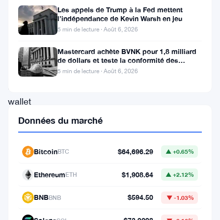
effervescence,
Les appels de Trump à la Fed mettent
l’indépendance de Kevin Warsh en jeu
car
5 min de lecture · Août 6, 2026
le
Mastercard achète BVNK pour 1,8 milliard
très
de dollars et teste la conformité des
stablecoins avec Borderless
attendu
5 min de lecture · Août 6, 2026
hardware
wallet
pour
Données du marché
le
memecoin
Bitcoin
$64,696.29
BTC
▲ +0.65%
n’est
Ethereum
$1,908.64
ETH
▲ +2.12%
plus
qu’à
BNB
$594.50
BNB
▼ -1.03%
quelques