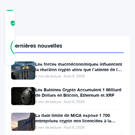
COMMUNITY
TRUST
Vérifié
SCORE
13
Vérifié
Dernières nouvelles
85
votes
%
RÉEL
Mis à jour 3 ans il y a
Les forces macroéconomiques influencent
la réaction crypto alors que l’attente de la
Fed se poursuit
La
4 min de lecture · Août 6, 2026
communauté
Les Baleines Crypto Accumulent 1 Milliard
Shiba
de Dollars en Bitcoin, Ethereum et XRP
4 min de lecture · Août 6, 2026
Inu
est
La date limite de MiCA expose 1 700
entreprises crypto non licenciées à la
en
fraude par usurpation
5 min de lecture · Août 6, 2026
pleine