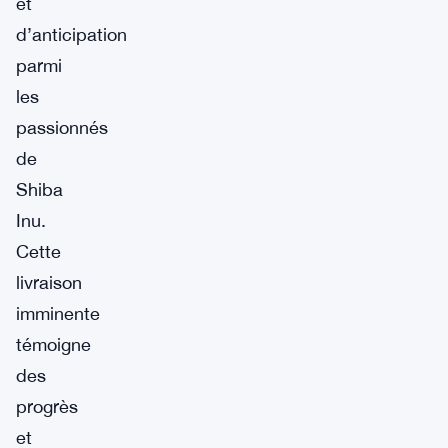
et
d’anticipation
parmi
les
passionnés
de
Shiba
Inu.
Cette
livraison
imminente
témoigne
des
progrès
et