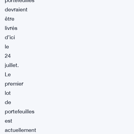
portefeuilles
devraient
être
livrés
d’ici
le
24
juillet.
Le
premier
lot
de
portefeuilles
est
actuellement