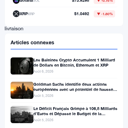
Solana
$73.9298
SOL
▼ -0.16%
semaines
de
XRP
$1.0492
XRP
▼ -1.80%
sa
livraison
aux
Articles connexes
premiers
clients.
Les Baleines Crypto Accumulent 1 Milliard
Développé
de Dollars en Bitcoin, Ethereum et XRP
Août 6, 2026
en
partenariat
Goldman Sachs identifie deux actions
européennes avec un potentiel de hausse
avec
de plus de 100 %
Août 5, 2026
Tangem,
le
Le Déficit Français Grimpe à 106,8 Milliards
d’Euros et Dépasse le Budget de la
portefeuille
Défense
Août 5, 2026
Shiba