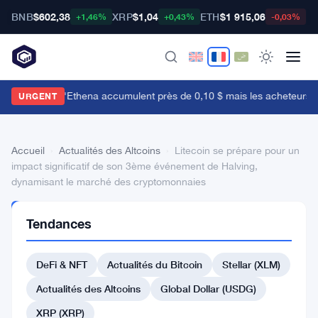
BNB
$602,38
XRP
$1,04
ETH
$1 915,06
B
+1,46%
+0,43%
-0,03%
es baleines d'Ethena accumulent près de 0,10 $ mais les acheteurs de d
URGENT
Accueil
›
Actualités des Altcoins
›
Litecoin se prépare pour un
impact significatif de son 3ème événement de Halving,
dynamisant le marché des cryptomonnaies
ACTUALITÉS
Tendances
DES
ALTCOINS
Litecoin
DeFi & NFT
Actualités du Bitcoin
Stellar (XLM)
se
Actualités des Altcoins
Global Dollar (USDG)
prépare
XRP (XRP)