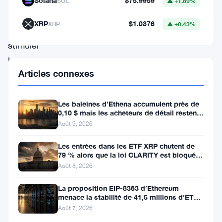
Solana
$75.9959
SOL
▲ +1.89%
prix
XRP
$1.0376
XRP
▲ +0.43%
et
stimuler
le
Articles connexes
marché
des
Les baleines d’Ethena accumulent près de
cryptomonnaies.
0,10 $ mais les acheteurs de détail restent
À
à l’écart
Août 9, 2026
l’approche
Les entrées dans les ETF XRP chutent de
de
79 % alors que la loi CLARITY est bloquée
avant la pause du Sénat
Août 8, 2026
la
date
La proposition EIP-8363 d’Ethereum
menace la stabilité de 41,5 millions d’ETH
du
stakés et de la DeFi
Août 7, 2026
halving,