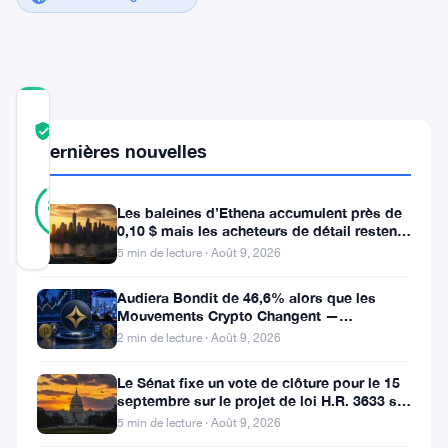
COMMUNITY
TRUST
Vérifié
Dernières nouvelles
SCORE
41
Vérifié
88
votes
%
Les baleines d’Ethena accumulent près de
RÉEL
0,10 $ mais les acheteurs de détail restent
Mis à jour 3 ans il y a
à l’écart
5 min de lecture · Août 9, 2026
Audiera Bondit de 46,6% alors que les
Litecoin,
Mouvements Crypto Changent —
Mouvements Quotidiens 9 Août
une
2 min de lecture · Août 9, 2026
monnaie
Le Sénat fixe un vote de clôture pour le 15
numérique
septembre sur le projet de loi H.R. 3633 sur
le marché des cryptos
5 min de lecture · Août 9, 2026
de