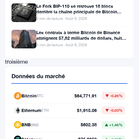
premier
Le Fork BIP-110 se retrouve 18 blocs
derrière la chaîne principale de Bitcoin
plan,
après la scission des Roughnecks
5 min de lecture · Août 9, 2026
se
rapproche
Les contrats à terme Bitcoin de Binance
atteignent 57,82 milliards de dollars, huit
de
fois le volume du marché
5 min de lecture · Août 8, 2026
son
troisième
événement
Données du marché
de
halving,
Bitcoin
$64,771.91
BTC
▼ -0.26%
qui
pourrait
Ethereum
$1,915.06
ETH
▼ -0.03%
potentiellement
BNB
$602.38
BNB
▲ +1.46%
influencer
son