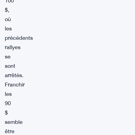
100
$,
où
les
précédents
rallyes
se
sont
arrêtés.
Franchir
les
90
$
semble
être