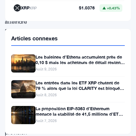
qu’elle
XRP
$1.0376
XRP
▲ +0.43%
pourrait
atteindre
320
Articles connexes
$.
C’est
Les baleines d’Ethena accumulent près de
0,10 $ mais les acheteurs de détail restent
un
à l’écart
Août 9, 2026
écart
Les entrées dans les ETF XRP chutent de
assez
79 % alors que la loi CLARITY est bloquée
avant la pause du Sénat
spectaculaire
Août 8, 2026
—
La proposition EIP-8363 d’Ethereum
et
menace la stabilité de 41,5 millions d’ETH
stakés et de la DeFi
Août 7, 2026
la
prévision