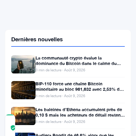
L'IA
Google
Gemini
fixe
Solana
à
Dernières nouvelles
320
$,
mais
La communauté crypto évalue la
un
dominance du Bitcoin dans le calme du
plancher
week-end
de
3 min de lecture · Août 9, 2026
60
$
BIP-110 force une chaîne Bitcoin
est
minoritaire au bloc 961,632 avec 2,53% de
aussi
soutien des mineurs
5 min de lecture · Août 9, 2026
possible
Les baleines d’Ethena accumulent près de
0,10 $ mais les acheteurs de détail restent
à l’écart
5 min de lecture · Août 9, 2026
COMMUNITY
TRUST
Vérifié
SCORE
Audiera Bondit de 46,6% alors que les