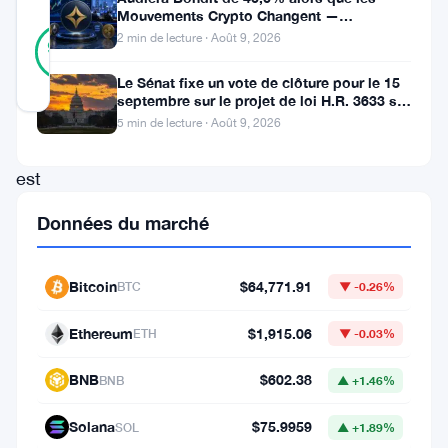
Mouvements Crypto Changent —
43
Mouvements Quotidiens 9 Août
Vérifié
2 min de lecture · Août 9, 2026
98
votes
%
RÉEL
Le Sénat fixe un vote de clôture pour le 15
Mis à jour 2 mois il y a
septembre sur le projet de loi H.R. 3633 sur
le marché des cryptos
5 min de lecture · Août 9, 2026
Solana
est
à
Données du marché
74
$.
Bitcoin
$64,771.91
BTC
▼ -0.26%
L’IA
Gemini
Ethereum
$1,915.06
ETH
▼ -0.03%
de
BNB
$602.38
BNB
▲ +1.46%
Google
pense
Solana
$75.9959
SOL
▲ +1.89%