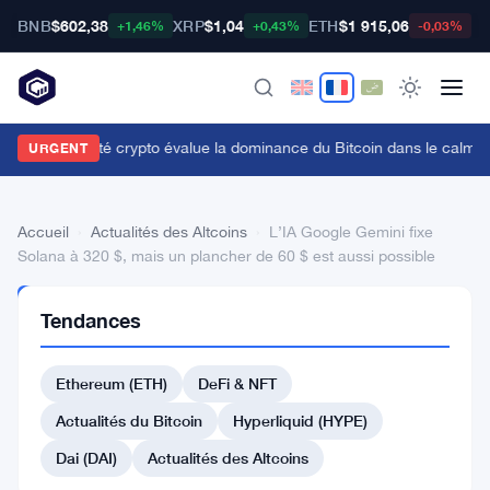
BNB
$602,38
XRP
$1,04
ETH
$1 915,06
B
+1,46%
+0,43%
-0,03%
a communauté crypto évalue la dominance du Bitcoin dans le calme
URGENT
Accueil
›
Actualités des Altcoins
›
L’IA Google Gemini fixe
Solana à 320 $, mais un plancher de 60 $ est aussi possible
ACTUALITÉS
Tendances
DES
ALTCOINS
L’IA
Ethereum (ETH)
DeFi & NFT
Google
Actualités du Bitcoin
Hyperliquid (HYPE)
Gemini
Dai (DAI)
Actualités des Altcoins
fixe