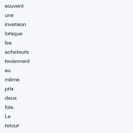
souvent
une
inversion
lorsque
les
acheteurs
reviennent
au
même
prix
deux
fois.
Le
retour