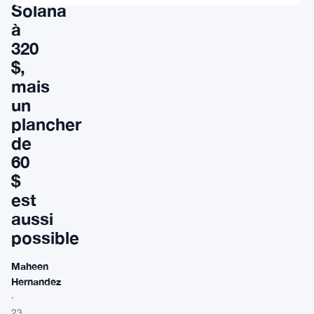
Solana
à
320
$,
mais
un
plancher
de
60
$
est
aussi
possible
Maheen
Hernandez
·
23