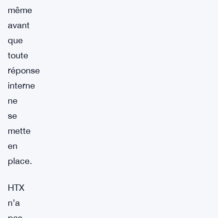
même
avant
que
toute
réponse
interne
ne
se
mette
en
place.
HTX
n’a
pas