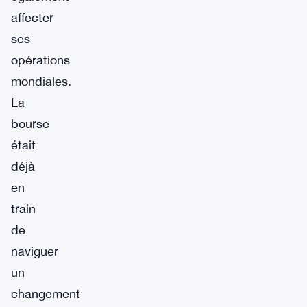
affecter
ses
opérations
mondiales.
La
bourse
était
déjà
en
train
de
naviguer
un
changement