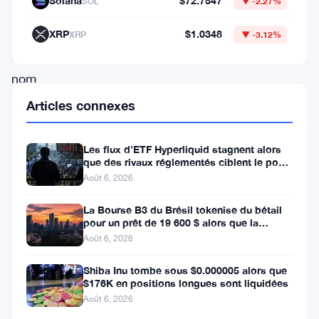
Solana
$72.7547
SOL
▼ -2.27%
connue
sous
XRP
$1.0348
XRP
▼ -3.12%
le
nom
de
Articles connexes
Huobi
Global,
Les flux d’ETF Hyperliquid stagnent alors
que des rivaux réglementés ciblent le pool
est
de trading DeFi de 2 à 3
Août 6, 2026
accusée
d’aider
La Bourse B3 du Brésil tokenise du bétail
pour un prêt de 19 600 $ alors que la
des
blockchain atteint la ferme
Août 6, 2026
entités
Shiba Inu tombe sous $0.000005 alors que
russes
$176K en positions longues sont liquidées
à
Août 6, 2026