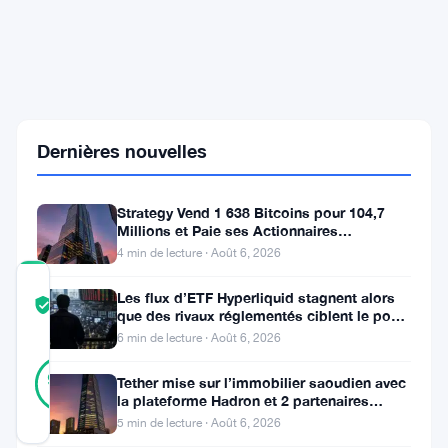
britanniques
frappent
la
bourse
HTX
pour
des
liens
Dernières nouvelles
présumés
avec
l'évasion
russe
Strategy Vend 1 638 Bitcoins pour 104,7
Millions et Paie ses Actionnaires
Privilégiés
4 min de lecture · Août 6, 2026
COMMUNITY
Les flux d’ETF Hyperliquid stagnent alors
TRUST
Vérifié
que des rivaux réglementés ciblent le pool
SCORE
de trading DeFi de 2 à 3
6 min de lecture · Août 6, 2026
42
Vérifié
93
votes
Tether mise sur l’immobilier saoudien avec
%
la plateforme Hadron et 2 partenaires
RÉEL
locaux
Mis à jour 2 mois il y a
5 min de lecture · Août 6, 2026