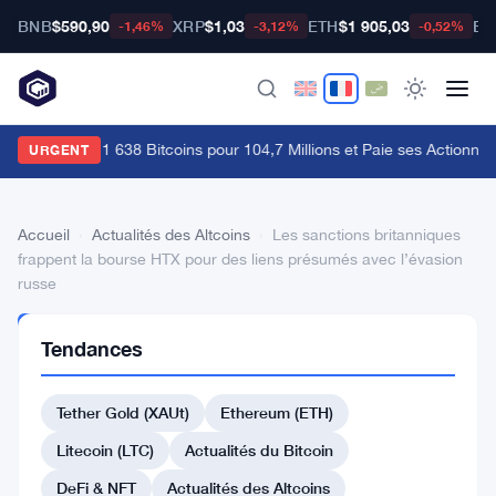
BNB
$590,90
XRP
$1,03
ETH
$1 905,03
BT
-1,46%
-3,12%
-0,52%
trategy Vend 1 638 Bitcoins pour 104,7 Millions et Paie ses Actionnaire
URGENT
Accueil
›
Actualités des Altcoins
›
Les sanctions britanniques
frappent la bourse HTX pour des liens présumés avec l’évasion
russe
ACTUALITÉS
Tendances
DES
ALTCOINS
Les
Tether Gold (XAUt)
Ethereum (ETH)
sanctions
Litecoin (LTC)
Actualités du Bitcoin
britanniques
DeFi & NFT
Actualités des Altcoins