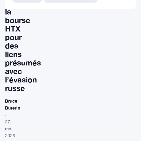
frappent
la
bourse
HTX
pour
des
liens
présumés
avec
l’évasion
russe
Bruce
Buterin
·
27
mai
2026