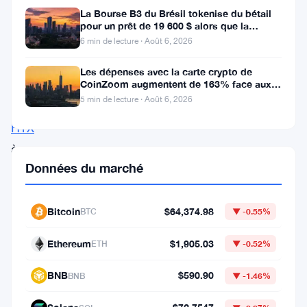
La Bourse B3 du Brésil tokenise du bétail
Le
pour un prêt de 19 600 $ alors que la
blockchain atteint la ferme
Royaume-
6 min de lecture · Août 6, 2026
Uni
Les dépenses avec la carte crypto de
vient
CoinZoom augmentent de 163% face aux
factures de carburant et d’épicerie
5 min de lecture · Août 6, 2026
d’ajouter
HTX
à
Données du marché
sa
liste
de
Bitcoin
$64,374.98
BTC
▼ -0.55%
sanctions.
Ethereum
$1,905.03
ETH
▼ -0.52%
La
bourse,
BNB
$590.90
BNB
▼ -1.46%
anciennement