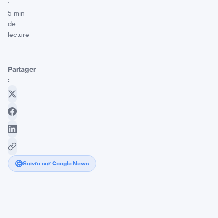
·
5 min
de
lecture
Partager
:
Suivre sur Google News
Les
sanctions