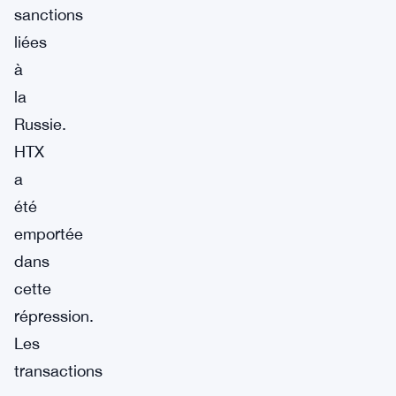
sanctions
liées
à
la
Russie.
HTX
a
été
emportée
dans
cette
répression.
Les
transactions