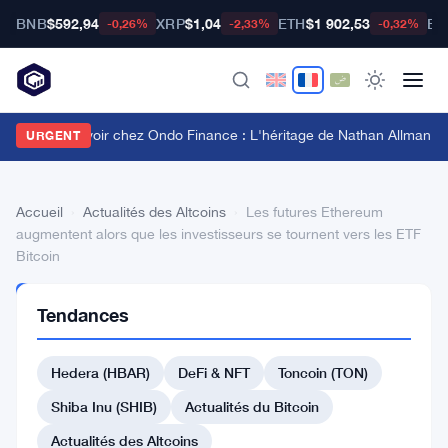
BNB
$592,94
XRP
$1,04
ETH
$1 902,53
BT
-0,26%
-2,33%
-0,32%
onflit de pouvoir chez Ondo Finance : L'héritage de Nathan Allman évi
URGENT
Accueil
›
Actualités des Altcoins
›
Les futures Ethereum
augmentent alors que les investisseurs se tournent vers les ETF
Bitcoin
ACTUALITÉS
Tendances
DES
ALTCOINS
Les
Hedera (HBAR)
DeFi & NFT
Toncoin (TON)
futures
Shiba Inu (SHIB)
Actualités du Bitcoin
Ethereum
Actualités des Altcoins