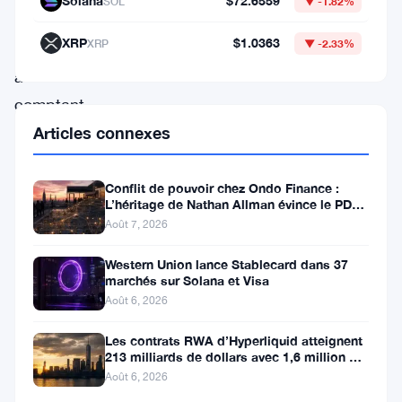
Solana
$72.6559
SOL
▼ -1.82%
ETF
XRP
$1.0363
XRP
▼ -2.33%
Bitcoin
au
comptant.
Cette
Articles connexes
divergence
souligne
Conflit de pouvoir chez Ondo Finance :
L’héritage de Nathan Allman évince le PDG
l’intérêt
Ian De Bode le 24 juillet
Août 7, 2026
croissant
Western Union lance Stablecard dans 37
pour
marchés sur Solana et Visa
Ethereum
Août 6, 2026
parmi
Les contrats RWA d’Hyperliquid atteignent
les
213 milliards de dollars avec 1,6 million de
détenteurs
Août 6, 2026
traders