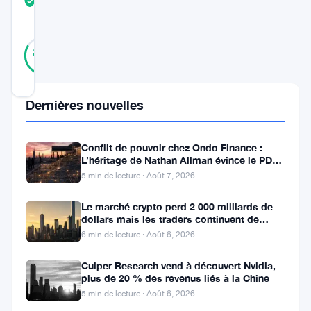
TRUST
Vérifié
SCORE
12
Vérifié
83
votes
%
RÉEL
Mis à jour 11 mois il y a
Dernières nouvelles
Les
futures
Conflit de pouvoir chez Ondo Finance :
L’héritage de Nathan Allman évince le PDG
Ethereum
Ian De Bode le 24 juillet
5 min de lecture · Août 7, 2026
ont
récemment
Le marché crypto perd 2 000 milliards de
dollars mais les traders continuent de
connu
miser sur l’effet de levier
6 min de lecture · Août 6, 2026
une
Culper Research vend à découvert Nvidia,
hausse
plus de 20 % des revenus liés à la Chine
remarquable
5 min de lecture · Août 6, 2026