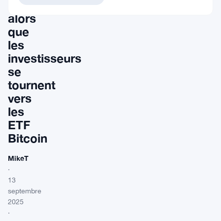
augmentent
alors
que
les
investisseurs
se
tournent
vers
les
ETF
Bitcoin
MikeT
·
13
septembre
2025
·