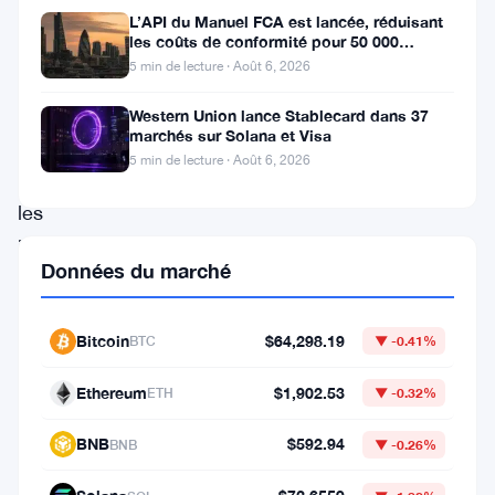
de
L’API du Manuel FCA est lancée, réduisant
l’activité
les coûts de conformité pour 50 000
entreprises britanniques
5 min de lecture · Août 6, 2026
de
trading,
Western Union lance Stablecard dans 37
marchés sur Solana et Visa
même
5 min de lecture · Août 6, 2026
si
les
investisseurs
Données du marché
institutionnels
semblent
Bitcoin
$64,298.19
BTC
▼ -0.41%
déplacer
leur
Ethereum
$1,902.53
ETH
▼ -0.32%
capital
BNB
$592.94
BNB
▼ -0.26%
vers
les