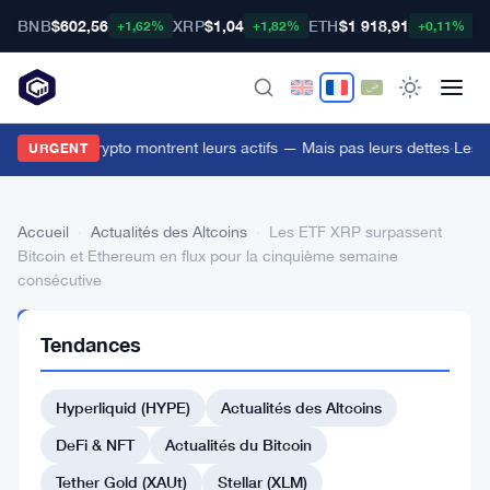
BNB
$602,56
XRP
$1,04
ETH
$1 918,91
B
+1,62%
+1,82%
+0,11%
es bourses crypto montrent leurs actifs — Mais pas leurs dettes
·
Les e
URGENT
Accueil
›
Actualités des Altcoins
›
Les ETF XRP surpassent
Bitcoin et Ethereum en flux pour la cinquième semaine
consécutive
ACTUALITÉS
Tendances
DES
ALTCOINS
Les
Hyperliquid (HYPE)
Actualités des Altcoins
ETF
DeFi & NFT
Actualités du Bitcoin
XRP
Tether Gold (XAUt)
Stellar (XLM)