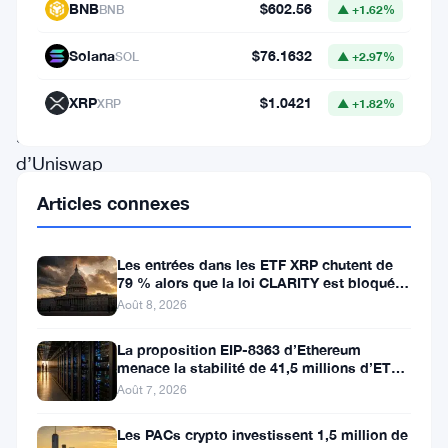
dans
BNB
$602.56
BNB
▲ +1.62%
les
Solana
$76.1632
SOL
▲ +2.97%
tokens
de
XRP
$1.0421
XRP
▲ +1.82%
gouvernance
d’Uniswap
et
Articles connexes
Compound
ces
Les entrées dans les ETF XRP chutent de
79 % alors que la loi CLARITY est bloquée
derniers
avant la pause du Sénat
Août 8, 2026
mois,
marquant
La proposition EIP-8363 d’Ethereum
menace la stabilité de 41,5 millions d’ETH
un
stakés et de la DeFi
Août 7, 2026
changement
Les PACs crypto investissent 1,5 million de
par