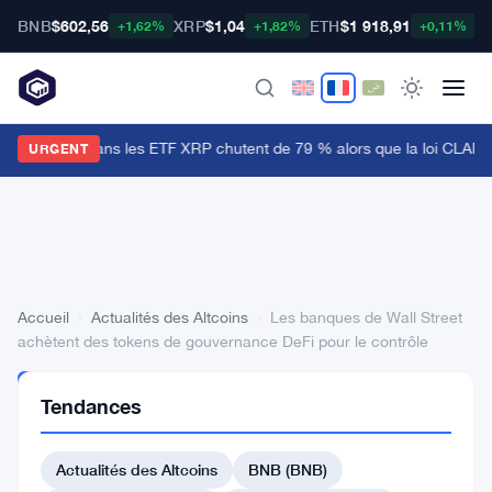
BNB
$602,56
XRP
$1,04
ETH
$1 918,91
B
+1,62%
+1,82%
+0,11%
Les entrées dans les ETF XRP chutent de 79 % alors que la loi CLARIT
URGENT
Accueil
›
Actualités des Altcoins
›
Les banques de Wall Street
achètent des tokens de gouvernance DeFi pour le contrôle
ACTUALITÉS
Tendances
DES
ALTCOINS
Les
Actualités des Altcoins
BNB (BNB)