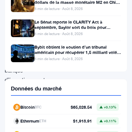
dollars de la masse monétaire M2 en Chine
Sachs
laisse les traders de Bitcoin
5 min de lecture · Août 8, 2026
a
Le Sénat reporte le CLARITY Act à
fait
septembre, Saylor sort du bois pour
Bitcoin
un
5 min de lecture · Août 8, 2026
gros
Bybit obtient le soutien d’un tribunal
achat.
américain pour récupérer 1,5 milliard volés
par Lazarus
5 min de lecture · Août 8, 2026
La
banque
d’investissement
Données du marché
a
acquis
des
Bitcoin
$65,026.54
BTC
▲ +0.13%
parts
Ethereum
$1,918.91
ETH
▲ +0.11%
importantes