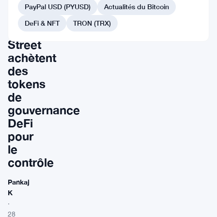
banques
PayPal USD (PYUSD)
Actualités du Bitcoin
de
DeFi & NFT
TRON (TRX)
Wall
Street
achètent
des
tokens
de
gouvernance
DeFi
pour
le
contrôle
Pankaj
K
·
28