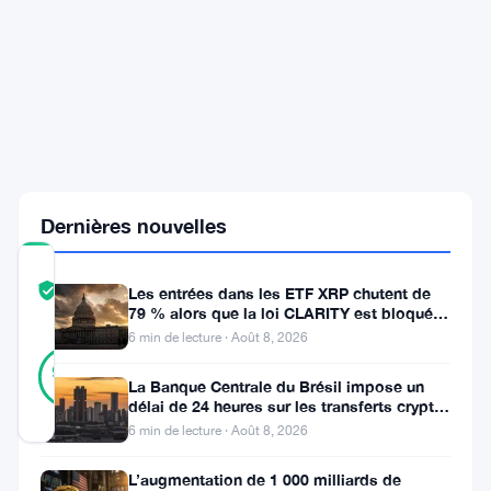
Wall
Street
Banks
Buy
DeFi
Governance
Tokens
for
Control
Dernières nouvelles
COMMUNITY
TRUST
Vérifié
Les entrées dans les ETF XRP chutent de
SCORE
79 % alors que la loi CLARITY est bloquée
avant la pause du Sénat
6 min de lecture · Août 8, 2026
15
Vérifié
93
votes
%
La Banque Centrale du Brésil impose un
RÉEL
délai de 24 heures sur les transferts crypto
Mis à jour 5 mois il y a
de plus de 10 000 $
6 min de lecture · Août 8, 2026
Goldman
L’augmentation de 1 000 milliards de