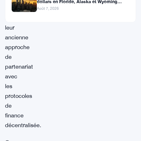
dollars en Floride, Alaska et Wyoming
après un revers au Michigan
rapport
Août 7, 2026
à
leur
ancienne
approche
de
partenariat
avec
les
protocoles
de
finance
décentralisée.