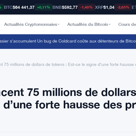
BTC
$64 441,37
BNB
$592,77
XRP
$1,04
E
%
+0,11%
-1,40%
-2,65%
Actualités Cryptomonnaies
Actualités du Bitcoin
Cours de
er s'accumulent
·
Un bug de Coldcard coûte aux détenteurs de Bitcoin plu
 75 millions de dollars de tokens : Est-ce le signe d’une forte hausse 
ent 75 millions de dollar
e d’une forte hausse des pr