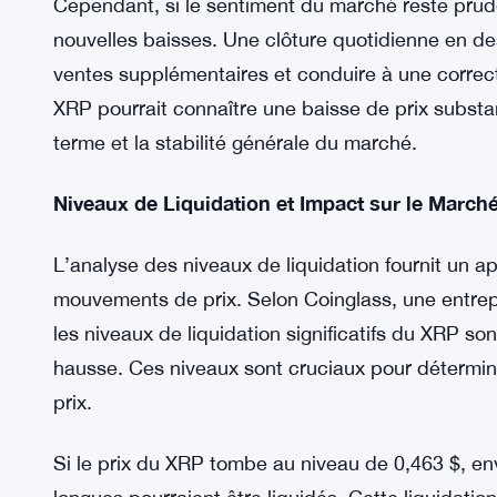
augmentation de prix à mesure que les condition
Si le sentiment du marché évolue favorablement, le
potentiellement augmentant de plus de 30 %. Ce 
configuration technique actuelle, qui comprend d
résistance potentiels.
Cependant, si le sentiment du marché reste prude
nouvelles baisses. Une clôture quotidienne en d
ventes supplémentaires et conduire à une correct
XRP pourrait connaître une baisse de prix substa
terme et la stabilité générale du marché.
Niveaux de Liquidation et Impact sur le March