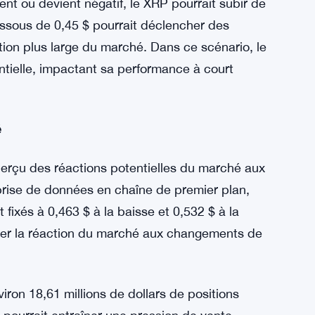
s du marché s’améliorent.
 XRP pourrait connaître un rallye significatif,
mouvement positif serait soutenu par la
es niveaux de support clés et des points de
nt ou devient négatif, le XRP pourrait subir de
essous de 0,45 $ pourrait déclencher des
ion plus large du marché. Dans ce scénario, le
ntielle, impactant sa performance à court
é