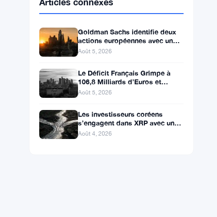
BNB
$592.77
BNB
▼ -1.40%
Solana
$73.4642
SOL
▼ -0.88%
XRP
$1.0446
XRP
▼ -2.65%
Articles connexes
Goldman Sachs identifie deux
actions européennes avec un
potentiel de hausse de plus de
Août 5, 2026
100 %
Le Déficit Français Grimpe à
106,8 Milliards d’Euros et
Dépasse le Budget de la
Août 5, 2026
Défense
Les investisseurs coréens