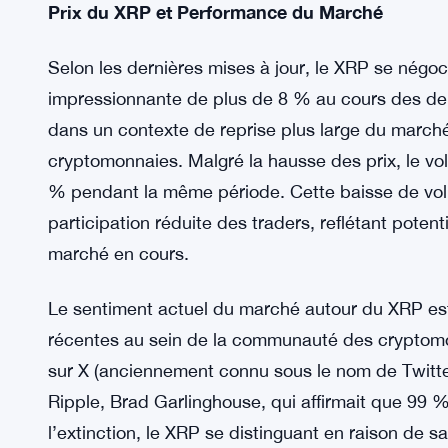
Ces grandes transactions pourraient suggérer qu
préparent à des changements de marché à venir ou
gains futurs. Historiquement, lorsque de telles 
déplacées hors des plateformes d’échange, cela 
conservent leurs actifs en prévision d’une appréc
Prix du XRP et Performance du Marché
Selon les dernières mises à jour, le XRP se négoc
impressionnante de plus de 8 % au cours des der
dans un contexte de reprise plus large du march
cryptomonnaies. Malgré la hausse des prix, le v
% pendant la même période. Cette baisse de volu
participation réduite des traders, reflétant poten