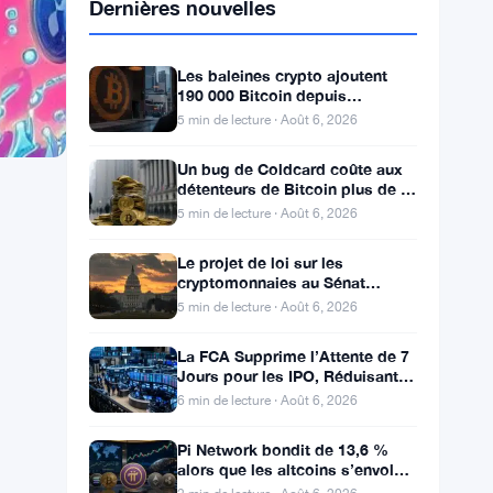
Dernières nouvelles
Les baleines crypto ajoutent
190 000 Bitcoin depuis
décembre, signaux de creux du
5 min de lecture · Août 6, 2026
marché baissier s’accumulent
Un bug de Coldcard coûte aux
détenteurs de Bitcoin plus de 1
596 pièces et 100 millions de
5 min de lecture · Août 6, 2026
dollars