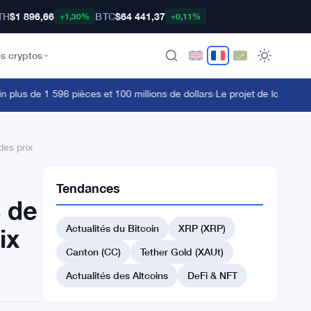
TH
$1 896,66
BTC
$64 441,37
+1,30%
+0,11%
s cryptos
s de 1 596 pièces et 100 millions de dollars
·
Le projet de loi sur les 
des prix
Tendances
s de
Actualités du Bitcoin
XRP (XRP)
ix
Canton (CC)
Tether Gold (XAUt)
Actualités des Altcoins
DeFi & NFT