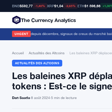
BNB
$592,77
XRP
$1,04
ETH
$1 896,66
-1,40%
-2,65%
+1,30
The Currency Analytics
 190 000 Bitcoin depuis décembre, signaux de creux du marché baissi
URGENT
Accueil
›
Actualités des Altcoins
›
Les baleines XRP déplacent
ACTUALITÉS DES ALTCOINS
Les baleines XRP déplac
tokens : Est-ce le sign
Dan Saada
·
8 août 2024
·
5 min de lecture