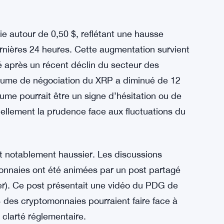
e les détenteurs importants de XRP se
 repositionnent leurs actifs en prévision de
quantités importantes de cryptomonnaie sont
indique souvent que les investisseurs
iation à long terme, plutôt que de les vendre.
ie autour de 0,50 $, reflétant une hausse
nières 24 heures. Cette augmentation survient
é après un récent déclin du secteur des
olume de négociation du XRP a diminué de 12
me pourrait être un signe d’hésitation ou de
tiellement la prudence face aux fluctuations du