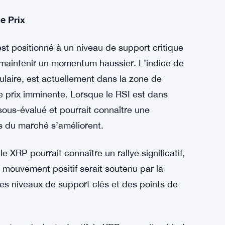
t notablement haussier. Les discussions
nnaies ont été animées par un post partagé
r). Ce post présentait une vidéo du PDG de
% des cryptomonnaies pourraient faire face à
 clarté réglementaire.
e Prix
t positionné à un niveau de support critique
 maintenir un momentum haussier. L’indice de
ulaire, est actuellement dans la zone de
de prix imminente. Lorsque le RSI est dans
sous-évalué et pourrait connaître une