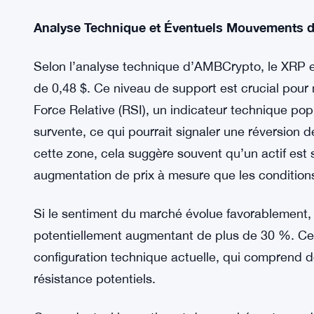
marché en cours.
Le sentiment actuel du marché autour du XRP es
récentes au sein de la communauté des cryptomo
sur X (anciennement connu sous le nom de Twitte
Ripple, Brad Garlinghouse, qui affirmait que 99 
l’extinction, le XRP se distinguant en raison de sa
Analyse Technique et Éventuels Mouvements d
Selon l’analyse technique d’AMBCrypto, le XRP es
de 0,48 $. Ce niveau de support est crucial pour
Force Relative (RSI), un indicateur technique pop
survente, ce qui pourrait signaler une réversion 
cette zone, cela suggère souvent qu’un actif est 