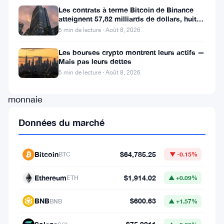
des
Les contrats à terme Bitcoin de Binance
atteignent 57,82 milliards de dollars, huit
actifs
fois le volume du marché
5 min de lecture · Août 8, 2026
numériques,
affectant
Les bourses crypto montrent leurs actifs —
Mais pas leurs dettes
particulièrement
5 min de lecture · Août 8, 2026
la
monnaie
RUNE
.
Données du marché
L’agence
a
Bitcoin
$64,785.25
BTC
▼ -0.15%
partagé
deux
Ethereum
$1,914.02
ETH
▲ +0.09%
dépôts
BNB
$600.63
BNB
▲ +1.57%
critiques
liés