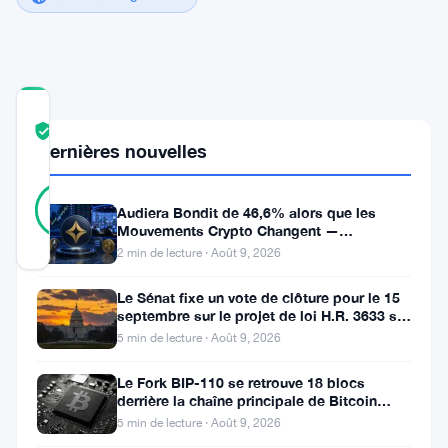
COMMUNITY
TRUST
Vérifié
Dernières nouvelles
SCORE
47
Vérifié
91
votes
%
Audiera Bondit de 46,6% alors que les
RÉEL
Mouvements Crypto Changent —
Mis à jour 2 ans il y a
Mouvements Quotidiens 9 Août
2 min de lecture · Août 9, 2026
Le Sénat fixe un vote de clôture pour le 15
La
septembre sur le projet de loi H.R. 3633 sur
le marché des cryptos
SEC
5 min de lecture · Août 9, 2026
intensifie
Le Fork BIP-110 se retrouve 18 blocs
son
derrière la chaîne principale de Bitcoin
après la scission des Roughnecks
5 min de lecture · Août 9, 2026
examen