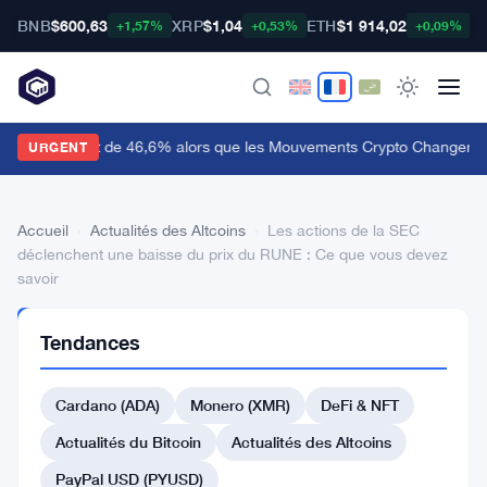
BNB
$600,63
XRP
$1,04
ETH
$1 914,02
B
+1,57%
+0,53%
+0,09%
udiera Bondit de 46,6% alors que les Mouvements Crypto Changent 
URGENT
Accueil
›
Actualités des Altcoins
›
Les actions de la SEC
déclenchent une baisse du prix du RUNE : Ce que vous devez
savoir
ACTUALITÉS
Tendances
DES
ALTCOINS
Les
Cardano (ADA)
Monero (XMR)
DeFi & NFT
actions
Actualités du Bitcoin
Actualités des Altcoins
de
PayPal USD (PYUSD)