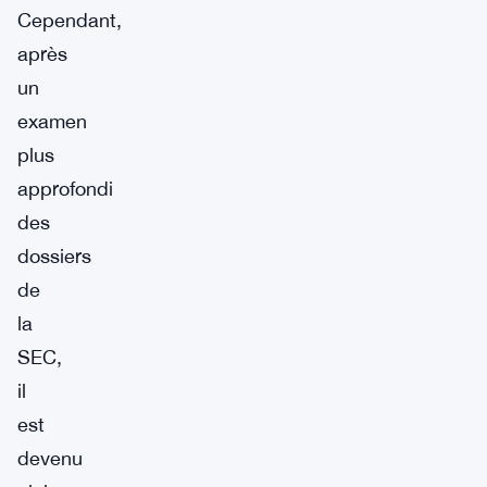
Cependant,
après
un
examen
plus
approfondi
des
dossiers
de
la
SEC,
il
est
devenu