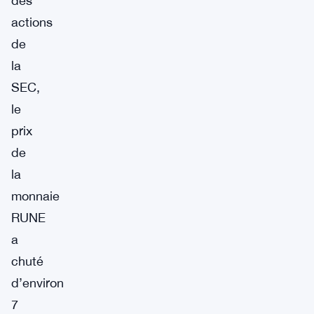
des
actions
de
la
SEC,
le
prix
de
la
monnaie
RUNE
a
chuté
d’environ
7