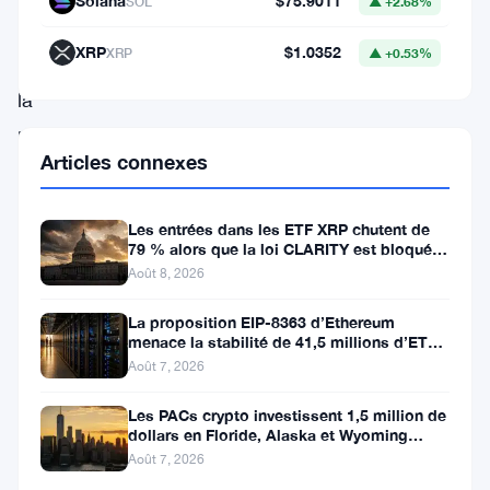
Solana
$75.9011
SOL
▲ +2.68%
à
XRP
$1.0352
XRP
▲ +0.53%
Thorchain,
la
plateforme
Articles connexes
derrière
la
Les entrées dans les ETF XRP chutent de
monnaie
79 % alors que la loi CLARITY est bloquée
RUNE,
avant la pause du Sénat
Août 8, 2026
ce
La proposition EIP-8363 d’Ethereum
qui
menace la stabilité de 41,5 millions d’ETH
stakés et de la DeFi
Août 7, 2026
a
provoqué
Les PACs crypto investissent 1,5 million de
dollars en Floride, Alaska et Wyoming
une
après un revers au Michigan
Août 7, 2026
baisse