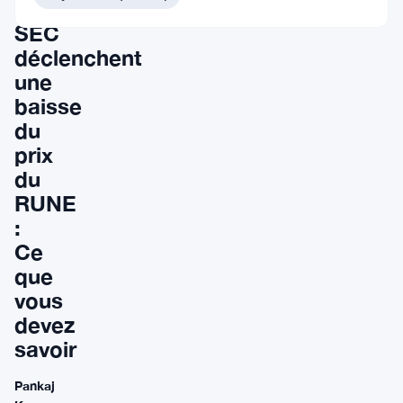
la
SEC
déclenchent
une
baisse
du
prix
du
RUNE
:
Ce
que
vous
devez
savoir
Pankaj