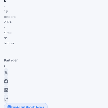
K
·
19
octobre
2024
·
4 min
de
lecture
Partager
:
Suivre sur Google News