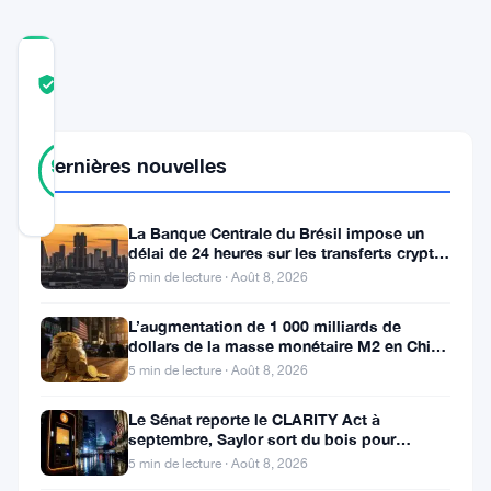
COMMUNITY
TRUST
Vérifié
SCORE
21
Vérifié
Dernières nouvelles
90
votes
%
RÉEL
Mis à jour 2 ans il y a
La Banque Centrale du Brésil impose un
délai de 24 heures sur les transferts crypto
de plus de 10 000 $
Le
6 min de lecture · Août 8, 2026
protocole
L’augmentation de 1 000 milliards de
NEAR
dollars de la masse monétaire M2 en Chine
laisse les traders de Bitcoin
5 min de lecture · Août 8, 2026
(NEAR)
a
Le Sénat reporte le CLARITY Act à
septembre, Saylor sort du bois pour
récemment
Bitcoin
5 min de lecture · Août 8, 2026
connu