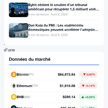
un
Bybit obtient le soutien d’un tribunal
américain pour récupérer 1,5 milliard volés
important
par Lazarus
5 min de lecture · Août 8, 2026
changement
Dan Katz du FMI : Les stablecoins
de
domestiques peuvent accélérer l’adoption
du dollar numérique
marché,
6 min de lecture · Août 8, 2026
passant
d’une
période
Données du marché
d’optimisme
haussier
Bitcoin
$64,973.94
BTC
▼ 0.00%
à
Ethereum
$1,918.86
ETH
▼ -0.14%
une
notable
BNB
$598.14
BNB
▲ +0.99%
inversion