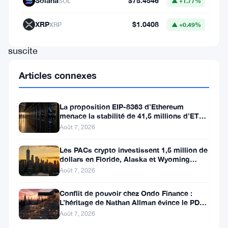
Solana
$75.4546
SOL
▲ +1.77%
baissière.
Ce
XRP
$1.0408
XRP
▲ +0.49%
développement
suscite
une
Articles connexes
intense
attention
La proposition EIP-8363 d’Ethereum
parmi
menace la stabilité de 41,5 millions d’ETH
stakés et de la DeFi
Août 7, 2026
les
investisseurs
Les PACs crypto investissent 1,5 million de
dollars en Floride, Alaska et Wyoming
et
après un revers au Michigan
Août 7, 2026
les
analystes,
Conflit de pouvoir chez Ondo Finance :
L’héritage de Nathan Allman évince le PDG
soulignant
Ian De Bode le 24 juillet
Août 7, 2026
l’imprévisibilité