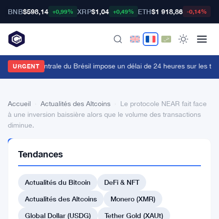
BNB
$598,14
XRP
$1,04
ETH
$1 918,86
B
+0,99%
+0,49%
-0,14%
a Banque Centrale du Brésil impose un délai de 24 heures sur les tran
URGENT
Accueil
›
Actualités des Altcoins
›
Le protocole NEAR fait face
à une inversion baissière alors que le volume des transactions
diminue.
ACTUALITÉS
Tendances
DES
ALTCOINS
Le
Actualités du Bitcoin
DeFi & NFT
protocole
Actualités des Altcoins
Monero (XMR)
NEAR
Global Dollar (USDG)
Tether Gold (XAUt)