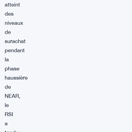
atteint
des
niveaux
de
surachat
pendant
la
phase
haussière
de
NEAR,
le
RSI
a