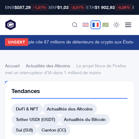
BNB
$587,29
XRP
$1,03
ETH
$1 902,93
BT
-1,21%
-2,31%
-0,28%
e CLO de Ripple cite 67 millions de détenteurs de crypto aux États-Uni
URGENT
Accueil
›
Actualités des Altcoins
›
Le projet Nova de Firefox
met un interrupteur d’IA dans 1 milliard de mains
ACTUALITÉS
Tendances
DES
ALTCOINS
Le
DeFi & NFT
Actualités des Altcoins
projet
Tether USDt (USDT)
Actualités du Bitcoin
Nova
Sui (SUI)
Canton (CC)
de