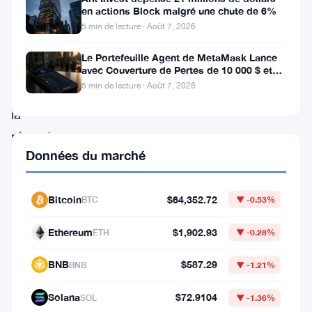
Mozilla
en actions Block malgré une chute de 6%
fait
5 min de lecture · Août 7, 2026
quelque
Le Portefeuille Agent de MetaMask Lance
chose
avec Couverture de Pertes de 10 000 $ et
Modes de Trading Doubles
5 min de lecture · Août 7, 2026
que
la
plupart
Données du marché
des
fabricants
de
Bitcoin
$64,352.72
BTC
▼ -0.53%
navigateurs
Ethereum
$1,902.93
ETH
▼ -0.28%
ne
font
BNB
$587.29
BNB
▼ -1.21%
pas.
Solana
$72.9104
SOL
▼ -1.36%
La