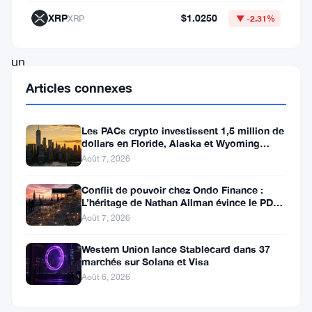
société
XRP
$1.0250
XRP
▼ -2.31%
crée
un
bouton
Articles connexes
—
un
Les PACs crypto investissent 1,5 million de
dollars en Floride, Alaska et Wyoming
véritable
après un revers au Michigan
Août 7, 2026
interrupteur
—
Conflit de pouvoir chez Ondo Finance :
L’héritage de Nathan Allman évince le PDG
qui
Ian De Bode le 24 juillet
Août 7, 2026
permet
Western Union lance Stablecard dans 37
aux
marchés sur Solana et Visa
utilisateurs
Août 6, 2026
de