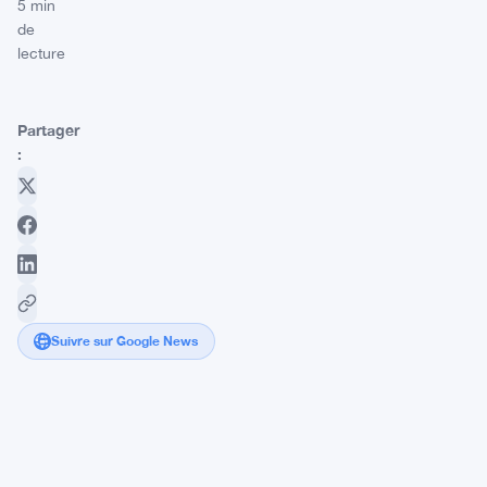
5 min
de
lecture
Partager
:
Suivre sur Google News
Le
projet
Nova
de