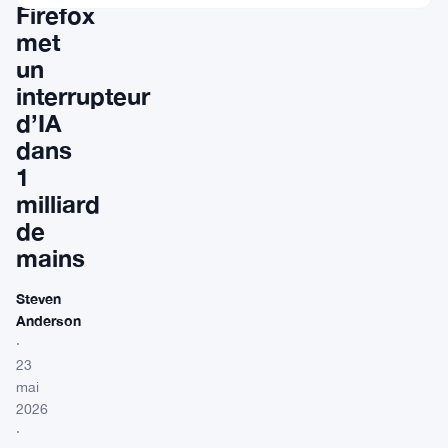
Firefox
met
un
interrupteur
d’IA
dans
1
milliard
de
mains
Steven
Anderson
·
23
mai
2026
·