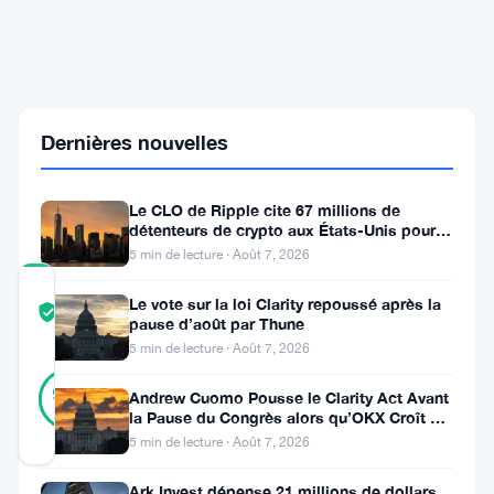
Firefox
met
un
interrupteur
d'IA
dans
Dernières nouvelles
1
milliard
de
mains
Le CLO de Ripple cite 67 millions de
détenteurs de crypto aux États-Unis pour
faire avancer la loi CLARITY
5 min de lecture · Août 7, 2026
COMMUNITY
Le vote sur la loi Clarity repoussé après la
TRUST
Vérifié
pause d’août par Thune
SCORE
5 min de lecture · Août 7, 2026
14
Vérifié
93
votes
Andrew Cuomo Pousse le Clarity Act Avant
%
la Pause du Congrès alors qu’OKX Croît en
RÉEL
Europe
Mis à jour 2 mois il y a
5 min de lecture · Août 7, 2026
Ark Invest dépense 21 millions de dollars