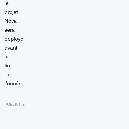
le
projet
Nova
sera
déployé
avant
la
fin
de
l’année.
PUBLICITÉ