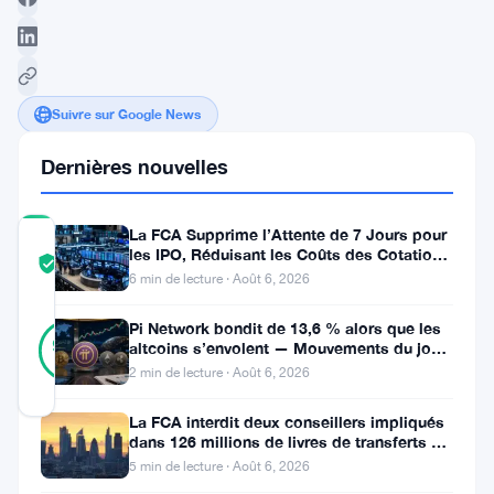
Suivre sur Google News
Dernières nouvelles
La FCA Supprime l’Attente de 7 Jours pour
COMMUNITY
les IPO, Réduisant les Coûts des Cotations
TRUST
Vérifié
au Royaume-Uni
6 min de lecture · Août 6, 2026
SCORE
31
Pi Network bondit de 13,6 % alors que les
Vérifié
94
votes
altcoins s’envolent — Mouvements du jour
%
6 août
RÉEL
2 min de lecture · Août 6, 2026
Mis à jour 10 mois il y a
La FCA interdit deux conseillers impliqués
dans 126 millions de livres de transferts de
XRP
retraite
5 min de lecture · Août 6, 2026
Seoul