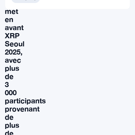
Ripple
met
en
avant
XRP
Seoul
2025,
avec
plus
de
3
000
participants
provenant
de
plus
de