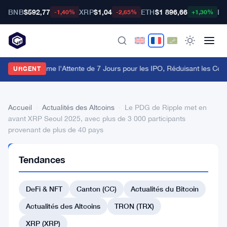
BNB
$592,77
XRP
$1,04
ETH
$1 896,66
BT
-1,40%
-2,65%
+1,30%
La FCA Supprime l'Attente de 7 Jours pour les IPO, Réduisant les Coû
URGENT
Accueil
›
Actualités des Altcoins
›
Le PDG de Ripple met en
avant XRP Seoul 2025, avec plus de 3 000 participants
provenant de plus de 40 pays
ACTUALITÉS
Tendances
DES
ALTCOINS
Le
DeFi & NFT
Canton (CC)
Actualités du Bitcoin
PDG
Actualités des Altcoins
TRON (TRX)
de
XRP (XRP)