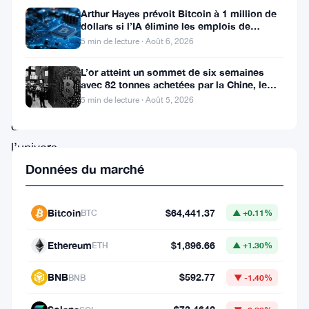
Arthur Hayes prévoit Bitcoin à 1 million de
2025
dollars si l’IA élimine les emplois de
bureau
a
5 min de lecture · Août 6, 2026
marqué
L’or atteint un sommet de six semaines
les
avec 82 tonnes achetées par la Chine, le
Bitcoin stagne
5 min de lecture · Août 5, 2026
esprits
dans
l’univers
crypto,
Données du marché
mettant
en
Bitcoin
$64,441.37
BTC
▲ +0.11%
avant
Ethereum
$1,896.66
ETH
▲ +1.30%
l’intérêt
mondial
BNB
$592.77
BNB
▼ -1.40%
croissant