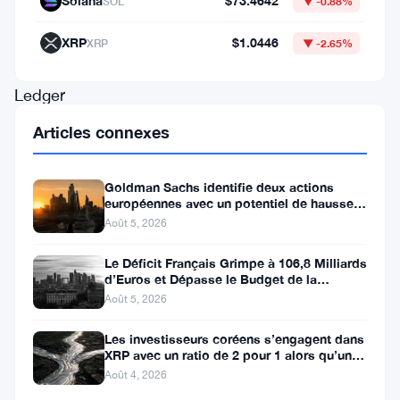
Solana
$73.4642
SOL
▼ -0.88%
pour
l’écosystème
XRP
$1.0446
XRP
▼ -2.65%
XRP
Ledger
(XRPL)
Articles connexes
et
les
Goldman Sachs identifie deux actions
européennes avec un potentiel de hausse
progrès
de plus de 100 %
Août 5, 2026
significatifs
en
Le Déficit Français Grimpe à 106,8 Milliards
d’Euros et Dépasse le Budget de la
matière
Défense
Août 5, 2026
de
Les investisseurs coréens s’engagent dans
staking,
XRP avec un ratio de 2 pour 1 alors qu’un
de
canal de 80 jours se
Août 4, 2026
tokenisation