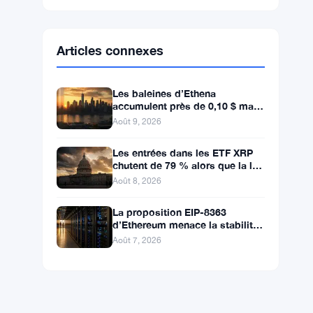
Ethereum
$1,915.06
ETH
▼ -0.03%
BNB
$602.38
BNB
▲ +1.46%
Solana
$75.9959
SOL
▲ +1.89%
XRP
$1.0376
XRP
▲ +0.43%
Articles connexes
Les baleines d’Ethena
accumulent près de 0,10 $ mais
les acheteurs de détail restent à
Août 9, 2026
l’écart
Les entrées dans les ETF XRP