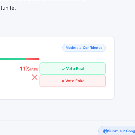
tiel transformateur du Bitcoin et de ses
s et à ouvrir une nouvelle frontière dans la
rt de clairon aux investisseurs, les appelant à
l’émancipation financière. Dans les mers
ertaine : la seule constante est le
tunité.
Moderate Confidence
11%
Vote Real
FAKE