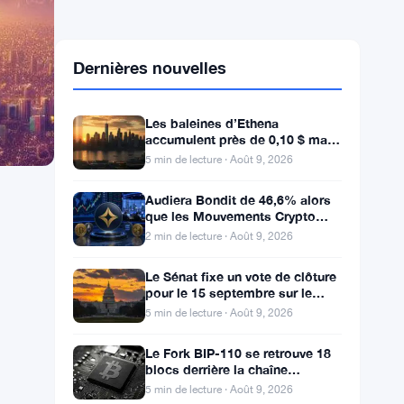
Dernières nouvelles
Les baleines d’Ethena
accumulent près de 0,10 $ mais
les acheteurs de détail restent à
5 min de lecture · Août 9, 2026
l’écart
Audiera Bondit de 46,6% alors