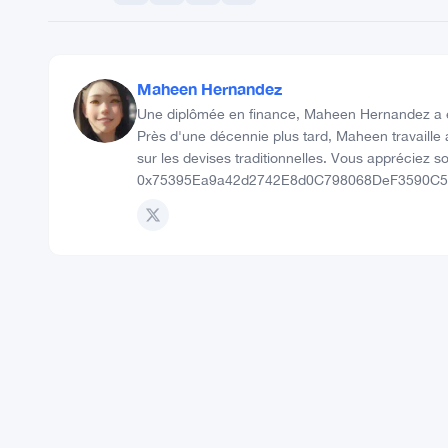
89
89%
%
RÉEL
RÉEL
9 community signals
Nombre de vues
448
Partager :
Maheen Hernandez
Une diplômée en finance, Maheen Hernandez a ét
Près d'une décennie plus tard, Maheen travaille 
sur les devises traditionnelles. Vous appréciez s
0x75395Ea9a42d2742E8d0C798068DeF3590C5