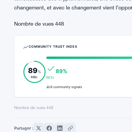
de l’incertitude, une chose reste claire : le poten
semblables à redéfinir les paradigmes traditionnel
finance.
La divulgation de la prédiction de Richard Teng se
saisir l’instant et à entreprendre un voyage vers 
tumultueuses des cryptomonnaies, une chose est c
changement, et avec le changement vient l’oppor
Nombre de vues
448
COMMUNITY TRUST INDEX