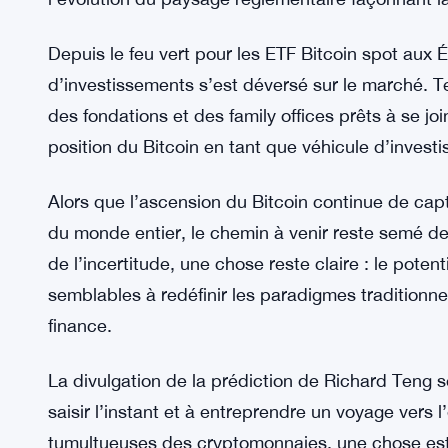
d’une ascension inébranlable. « Le chemin à venir
remarqué avec sagesse, en soulignant la volatil
En effet, les fluctuations du marché témoignent de
L’ascension de Teng à la tête de Binance, suite
Zhao, marque un tournant crucial pour l’échange
règlement de 4,3 milliards de dollars de Binance 
l’évolution du paysage réglementaire façonnant la 
Depuis le feu vert pour les ETF Bitcoin spot aux É
d’investissements s’est déversé sur le marché. T
des fondations et des family offices prêts à se jo
position du Bitcoin en tant que véhicule d’invest
Alors que l’ascension du Bitcoin continue de capt
du monde entier, le chemin à venir reste semé de