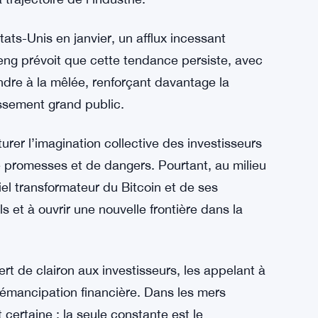
 sera marqué par des hauts et des bas », a-t-il
ité inhérente aux marchés des cryptomonnaies.
 sa résilience et de son adaptabilité.
 à la démission du cofondateur Changpeng
 de cryptomonnaies. De plus, le récent
avec les autorités américaines souligne
trajectoire de l’industrie.
tats-Unis en janvier, un afflux incessant
eng prévoit que cette tendance persiste, avec
indre à la mêlée, renforçant davantage la
issement grand public.
urer l’imagination collective des investisseurs
 promesses et de dangers. Pourtant, au milieu