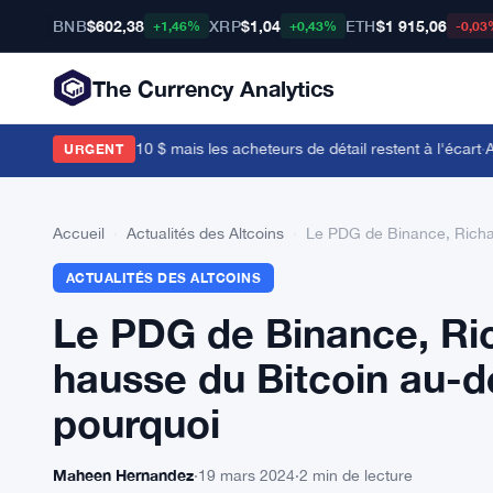
BNB
$602,38
XRP
$1,04
ETH
$1 915,06
+1,46%
+0,43%
-0,03
The Currency Analytics
ent près de 0,10 $ mais les acheteurs de détail restent à l'écart
·
Audi
URGENT
Accueil
›
Actualités des Altcoins
›
Le PDG de Binance, Richar
ACTUALITÉS DES ALTCOINS
Le PDG de Binance, Ric
hausse du Bitcoin au-de
pourquoi
Maheen Hernandez
·
19 mars 2024
·
2 min de lecture