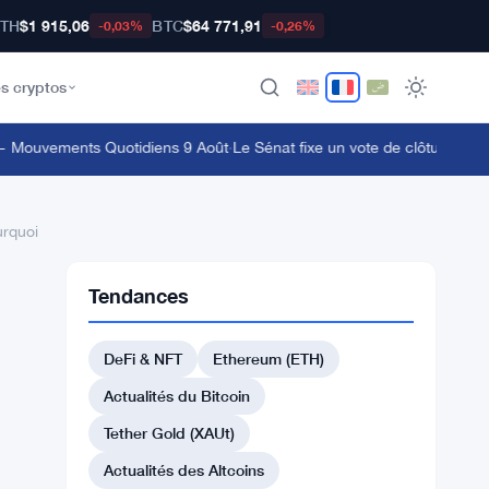
TH
$1 915,06
BTC
$64 771,91
-0,03%
-0,26%
s cryptos
ouvements Quotidiens 9 Août
·
Le Sénat fixe un vote de clôture pour le 
urquoi
Tendances
DeFi & NFT
Ethereum (ETH)
Actualités du Bitcoin
Tether Gold (XAUt)
Actualités des Altcoins