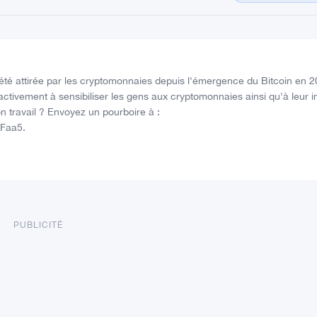
Vote Fake
Suivre sur Goo
é attirée par les cryptomonnaies depuis l'émergence du Bitcoin en 2
activement à sensibiliser les gens aux cryptomonnaies ainsi qu'à leur 
on travail ? Envoyez un pourboire à :
Faa5.