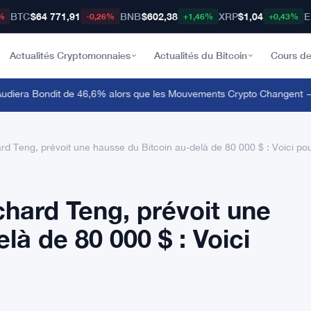
BTC
$64 771,91
BNB
$602,38
XRP
$1,04
E
%
-0,26%
+1,46%
+0,43%
Actualités Cryptomonnaies
Actualités du Bitcoin
Cours de
era Bondit de 46,6% alors que les Mouvements Crypto Changent — M
d Teng, prévoit une hausse du Bitcoin au-delà de 80 000 $ : Voici po
hard Teng, prévoit une
là de 80 000 $ : Voici