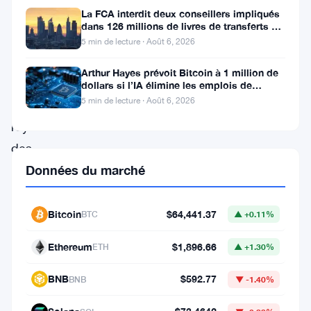
La FCA interdit deux conseillers impliqués
tournure
dans 126 millions de livres de transferts de
retraite
passionnante
5 min de lecture · Août 6, 2026
et
Arthur Hayes prévoit Bitcoin à 1 million de
inattendue,
dollars si l’IA élimine les emplois de
bureau
5 min de lecture · Août 6, 2026
le
royaume
des
crypto-
Données du marché
monnaies
s’est
Bitcoin
$64,441.37
BTC
▲ +0.11%
réveillé
Ethereum
$1,896.66
ETH
▲ +1.30%
avec
une
BNB
$592.77
BNB
▼ -1.40%
poussée