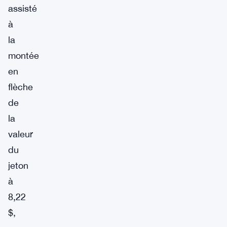
assisté
à
la
montée
en
flèche
de
la
valeur
du
jeton
à
8,22
$,