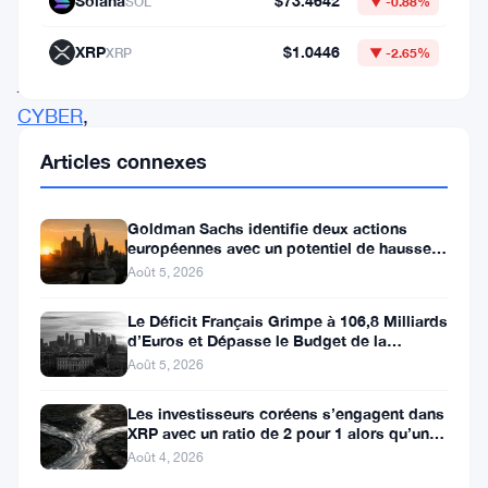
Solana
$73.4642
SOL
▼ -0.88%
électrisante
du
XRP
$1.0446
XRP
▼ -2.65%
jeton
CYBER
,
un
Articles connexes
pilier
du
Goldman Sachs identifie deux actions
européennes avec un potentiel de hausse
protocole
de plus de 100 %
Août 5, 2026
de
graphe
Le Déficit Français Grimpe à 106,8 Milliards
d’Euros et Dépasse le Budget de la
social
Défense
Août 5, 2026
Web3.
Les investisseurs coréens s’engagent dans
Aux
XRP avec un ratio de 2 pour 1 alors qu’un
premières
canal de 80 jours se
Août 4, 2026
heures