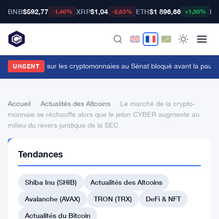
BNB
$592,77
XRP
$1,04
ETH
$1 896,66
BT
-1,40%
-2,65%
+1,30%
e projet de loi sur les cryptomonnaies au Sénat bloqué avant la pause, 
URGENT
Accueil
›
Actualités des Altcoins
›
Le marché de la crypto-
monnaie se réchauffe alors que le jeton CYBER augmente au
milieu du revers juridique de la SEC
ACTUALITÉS
Tendances
DES
ALTCOINS
Le
Shiba Inu (SHIB)
Actualités des Altcoins
marché
Avalanche (AVAX)
TRON (TRX)
DeFi & NFT
de
Actualités du Bitcoin