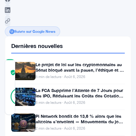
Suivre sur Google News
Dernières nouvelles
Le projet de loi sur les cryptomonnaies au
COMMUNITY
Sénat bloqué avant la pause, l’éthique et le
TRUST
Vérifié
FBI s’opposent
5 min de lecture · Août 6, 2026
SCORE
24
La FCA Supprime l’Attente de 7 Jours pour
Vérifié
92
votes
les IPO, Réduisant les Coûts des Cotations
%
au Royaume-Uni
RÉEL
6 min de lecture · Août 6, 2026
Mis à jour 3 ans il y a
Pi Network bondit de 13,6 % alors que les
altcoins s’envolent — Mouvements du jour
Dans
6 août
2 min de lecture · Août 6, 2026
une