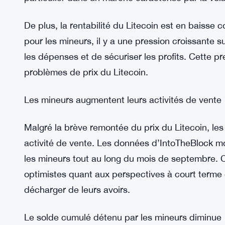
L’un des principaux facteurs contribuant à la spi
des coûts opérationnels associés à l’exploitation
comme beaucoup d’autres crypto-monnaies, rep
preuve de travail (PoW), obligeant les mineurs à i
consommer des quantités importantes d’électricit
augmentent, il devient de plus en plus difficile p
particulier dans un marché caractérisé par la volat
De plus, la rentabilité du Litecoin est en baisse
pour les mineurs, il y a une pression croissante su
les dépenses et de sécuriser les profits. Cette p
problèmes de prix du Litecoin.
Les mineurs augmentent leurs activités de vente