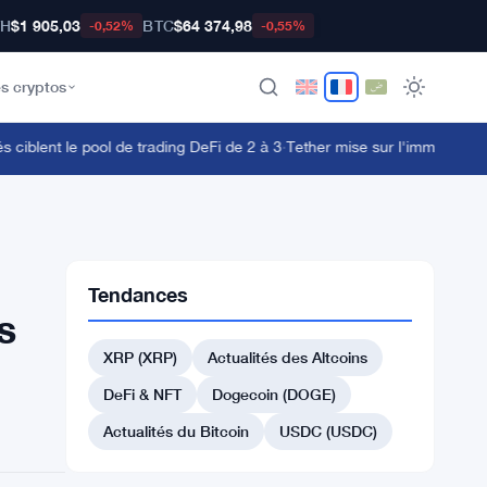
TH
$1 905,03
BTC
$64 374,98
-0,52%
-0,55%
s cryptos
blent le pool de trading DeFi de 2 à 3
·
Tether mise sur l'immobilier sao
Tendances
s
XRP (XRP)
Actualités des Altcoins
DeFi & NFT
Dogecoin (DOGE)
Actualités du Bitcoin
USDC (USDC)