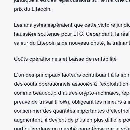
La victoire juridique de Grayscale
La récente flambée des prix à 0,70 $ de la valeur
juridique importante de Grayscale contre la Se
États-Unis. Grayscale, une société de gestion d’
bataille juridique avec la SEC au sujet de son prod
juridique a eu des répercussions sur le marché 
prix du Litecoin.
Les analystes espéraient que cette victoire juridi
haussière soutenue pour LTC. Cependant, la réalité
valeur du Litecoin a de nouveau chuté, la traînant
Coûts opérationnels et baisse de rentabilité