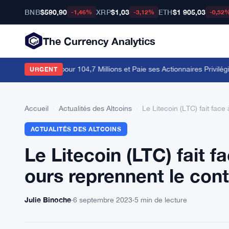
BNB
$590,90
XRP
$1,03
ETH
$1 905,03
-1,46%
-3,12%
-0,52
The Currency Analytics
1 638 Bitcoins pour 104,7 Millions et Paie ses Actionnaires Privilégiés
·
URGENT
Accueil
›
Actualités des Altcoins
›
Le Litecoin (LTC) fait face
ACTUALITÉS DES ALTCOINS
Le Litecoin (LTC) fait f
ours reprennent le cont
Julie Binoche
·
6 septembre 2023
·
5 min de lecture