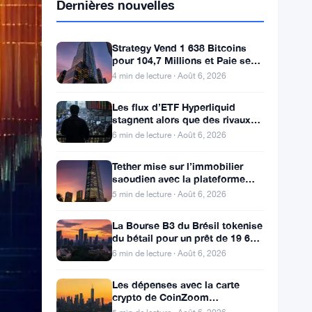
Dernières nouvelles
Strategy Vend 1 638 Bitcoins
pour 104,7 Millions et Paie ses
Actionnaires Privilégiés
4 min de lecture · Août 6, 2026
Les flux d’ETF Hyperliquid
stagnent alors que des rivaux
réglementés ciblent le pool de
6 min de lecture · Août 6, 2026
trading DeFi de 2 à 3