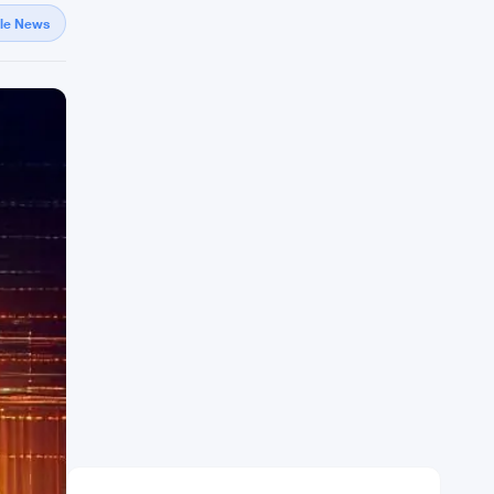
gle News