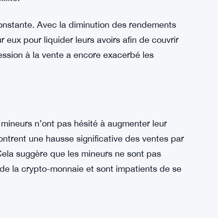
rale descendante de Litecoin est l’escalade
 minière de cette crypto-monnaie. Litecoin,
ose sur un mécanisme de consensus de
nvestir dans du matériel puissant et à
é. À mesure que les coûts d’exploitation
our les mineurs de réaliser des bénéfices, en
ilité.
 constante. Avec la diminution des rendements
r eux pour liquider leurs avoirs afin de couvrir
ression à la vente a encore exacerbé les