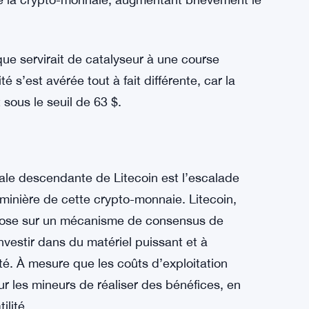
 du Litecoin a été déclenchée par une victoire
curities and Exchange Commission (SEC) des
actifs numériques, avait été impliquée dans une
uit Litecoin Trust. L’issue de ce litige
de la crypto-monnaie, augmentant brièvement le
que servirait de catalyseur à une course
 s’est avérée tout à fait différente, car la
 sous le seuil de 63 $.