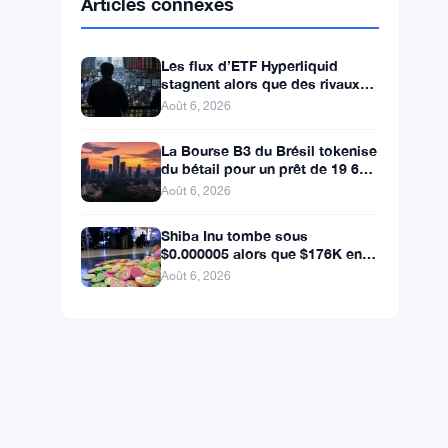
BNB
$590.90
BNB
▼ -1.46%
Solana
$72.7547
SOL
▼ -2.27%
XRP
$1.0348
XRP
▼ -3.12%
Articles connexes
Les flux d’ETF Hyperliquid
stagnent alors que des rivaux
réglementés ciblent le pool de
Août 6, 2026
trading DeFi de 2 à 3
La Bourse B3 du Brésil tokenise
du bétail pour un prêt de 19 600
$ alors que la blockchain atteint
Août 6, 2026
la ferme
Shiba Inu tombe sous