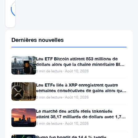
Probablement
22
77
votes
Réel
%
RÉEL
Mis à jour 3 ans il y a
Dans
Dernières nouvelles
le
paysage
Les ETF Bitcoin attirent 853 millions de
dollars alors que la chaîne minoritaire BIP-
en
110 meurt après deux
5 min de lecture · Août 10, 2026
constante
Les ETFs liés à XRP enregistrent quatre
évolution
semaines consécutives de gains alors que
des
le prix teste le support à 1
5 min de lecture · Août 10, 2026
cryptomonnaies,
Le marché des actifs réels tokenisés
le
atteint 38,17 milliards de dollars avec 1,7
million de détenteurs
Japon
6 min de lecture · Août 10, 2026
est
Pump.fun bondit de 14,4 % tandis