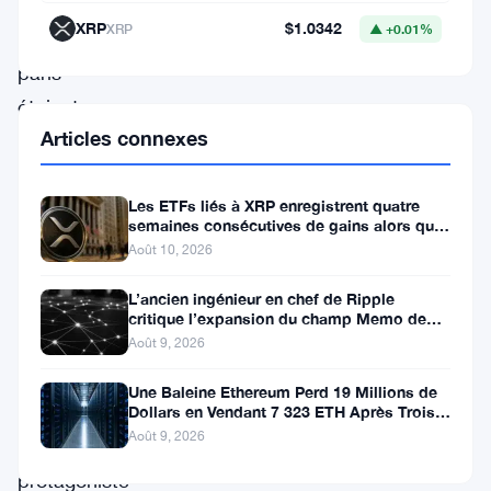
tous
XRP
$1.0342
XRP
▲ +0.01%
les
paris
étaient
Articles connexes
sur
Londres,
Les ETFs liés à XRP enregistrent quatre
la
semaines consécutives de gains alors que
montée
le prix teste le support à 1
Août 10, 2026
soudaine
L’ancien ingénieur en chef de Ripple
du
critique l’expansion du champ Memo de
XRPL
Japon
Août 9, 2026
en
Une Baleine Ethereum Perd 19 Millions de
tant
Dollars en Vendant 7 323 ETH Après Trois
Ans de Staking
Août 9, 2026
que
protagoniste