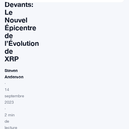
Devants:
Le
Nouvel
Épicentre
de
l’Évolution
de
XRP
Steven
Anderson
·
14
septembre
2023
·
2 min
de
lecture