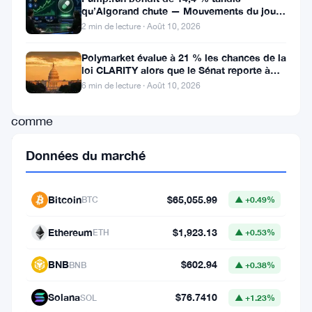
qu’Algorand chute — Mouvements du jour
sorti
10 août
2 min de lecture · Août 10, 2026
de
l’ombre,
Polymarket évalue à 21 % les chances de la
loi CLARITY alors que le Sénat reporte à
se
septembre
6 min de lecture · Août 10, 2026
positionnant
comme
la
Données du marché
prochaine
grande
Bitcoin
$65,055.99
BTC
▲ +0.49%
chose
pour
Ethereum
$1,923.13
ETH
▲ +0.53%
XRP
.
BNB
$602.94
BNB
▲ +0.38%
Alors
que
Solana
$76.7410
SOL
▲ +1.23%