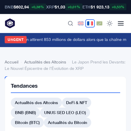
BNB
$602,94
XRP
$1,03
ETH
$1 923,13
B
+0,38%
+0,01%
+0,53%
es ETF Bitcoin attirent 853 millions de dollars alors que la chaîne min
URGENT
Accueil
›
Actualités des Altcoins
›
Le Japon Prend les Devants:
Le Nouvel Épicentre de l’Évolution de XRP
ACTUALITÉS
Tendances
DES
ALTCOINS
Le
Actualités des Altcoins
DeFi & NFT
Japon
BNB (BNB)
UNUS SED LEO (LEO)
Prend
Bitcoin (BTC)
Actualités du Bitcoin
les