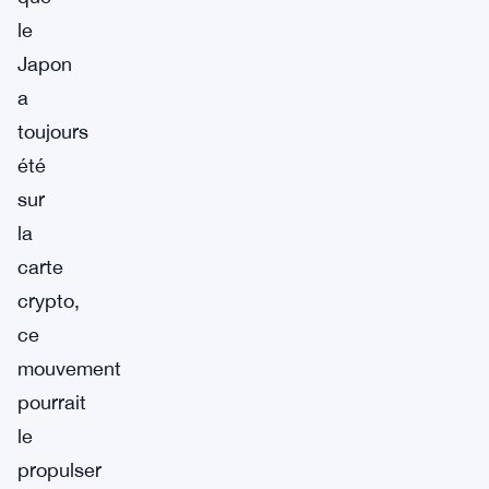
le
Japon
a
toujours
été
sur
la
carte
crypto,
ce
mouvement
pourrait
le
propulser