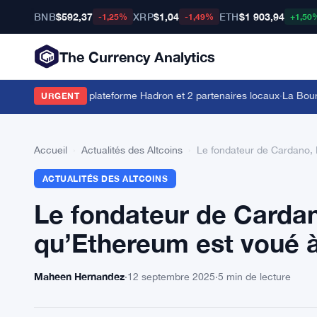
BNB
$592,37
XRP
$1,04
ETH
$1 903,94
-1,25%
-1,49%
+1,50
The Currency Analytics
saoudien avec la plateforme Hadron et 2 partenaires locaux
·
La Bourse B
URGENT
Accueil
›
Actualités des Altcoins
›
Le fondateur de Cardano, 
ACTUALITÉS DES ALTCOINS
Le fondateur de Cardan
qu’Ethereum est voué à
Maheen Hernandez
·
12 septembre 2025
·
5 min de lecture