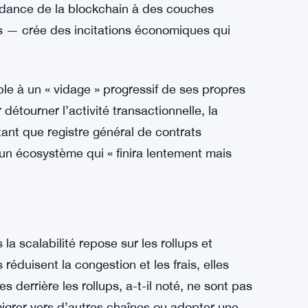
dance de la blockchain à des couches
ups — crée des incitations économiques qui
ble à un « vidage » progressif de ses propres
 détourner l’activité transactionnelle, la
n tant que registre général de contrats
t un écosystème qui « finira lentement mais
a scalabilité repose sur les rollups et
réduisent la congestion et les frais, elles
 derrière les rollups, a-t-il noté, ne sont pas
igrer vers d’autres chaînes ou adopter une