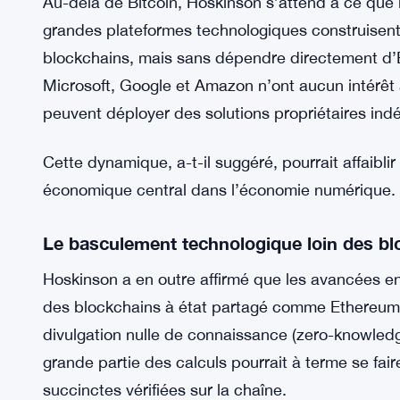
« Quand Bitcoin se réveillera… sa TVL (valeur tota
capitalisation boursière d’Ethereum », a prédit H
et de grands gestionnaires d’actifs pourraient pr
financière en raison de sa sécurité et de sa neutra
Les grandes entreprises pourraient cont
Au-delà de Bitcoin, Hoskinson s’attend à ce que les
grandes plateformes technologiques construisent 
blockchains, mais sans dépendre directement d’
Microsoft, Google et Amazon n’ont aucun intérêt 
peuvent déployer des solutions propriétaires in
Cette dynamique, a-t-il suggéré, pourrait affaibli
économique central dans l’économie numérique.