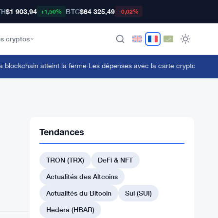
TH
$1 903,94
BTC
$64 325,49
+1,50%
-0,02%
s cryptos
ockchain atteint la ferme
·
Les dépenses avec la carte crypto de CoinZ
Tendances
TRON (TRX)
DeFi & NFT
Actualités des Altcoins
Actualités du Bitcoin
Sui (SUI)
Hedera (HBAR)