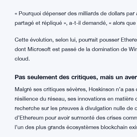
Le basculement technologique loin des bl
Hoskinson a en outre affirmé que les avancées en
des blockchains à état partagé comme Ethereum
divulgation nulle de connaissance (zero-knowled
grande partie des calculs pourrait à terme se fa
succinctes vérifiées sur la chaîne.
« Pourquoi dépenser des milliards de dollars par a
partagé et répliqué », a-t-il demandé, « alors que
Cette évolution, selon lui, pourrait pousser Ethere
dont Microsoft est passé de la domination de Win
cloud.