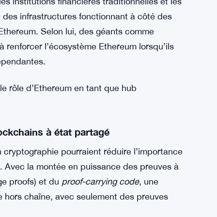
le verrouillée) sera plus grande que la
oskinson. Il a ajouté que des États souverains
éférer Bitcoin comme base d’infrastructure
lité.
ourner Ethereum
 institutions financières traditionnelles et les
des infrastructures fonctionnant à côté des
Ethereum. Selon lui, des géants comme
à renforcer l’écosystème Ethereum lorsqu’ils
dépendantes.
r le rôle d’Ethereum en tant que hub