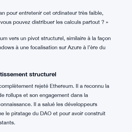
ockchains à état partagé
 cryptographie pourraient réduire l’importance
. Avec la montée en puissance des preuves à
ge proofs) et du
proof-carrying code
, une
ire hors chaîne, avec seulement des preuves
n pour entretenir cet ordinateur très faible,
 vous pouvez distribuer les calculs partout ? »
um vers un pivot structurel, similaire à la façon
dows à une focalisation sur Azure à l’ère du