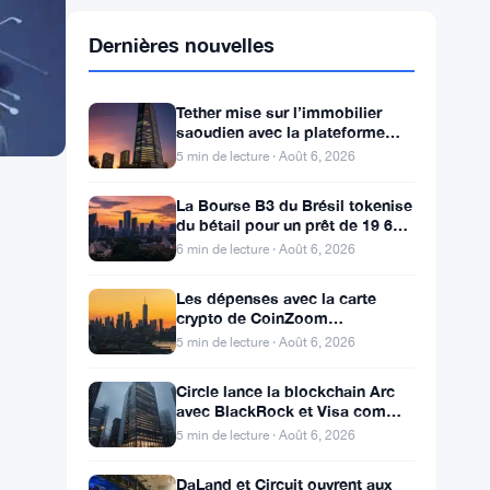
Dernières nouvelles
Tether mise sur l’immobilier
saoudien avec la plateforme
Hadron et 2 partenaires locaux
5 min de lecture · Août 6, 2026
La Bourse B3 du Brésil tokenise
du bétail pour un prêt de 19 600
$ alors que la blockchain atteint
6 min de lecture · Août 6, 2026