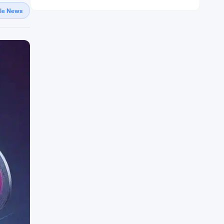
gle News