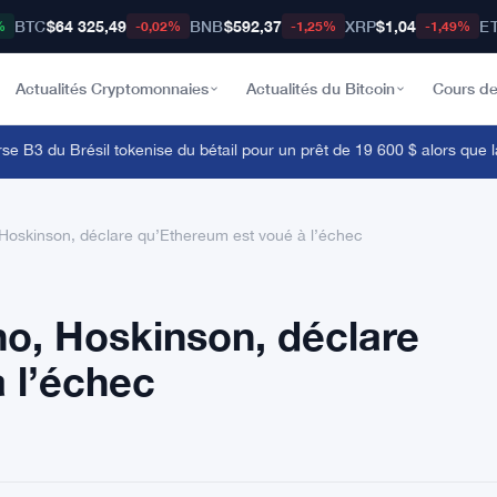
BTC
$64 325,49
BNB
$592,37
XRP
$1,04
E
%
-0,02%
-1,25%
-1,49%
Actualités Cryptomonnaies
Actualités du Bitcoin
Cours de
3 du Brésil tokenise du bétail pour un prêt de 19 600 $ alors que la bl
Hoskinson, déclare qu’Ethereum est voué à l’échec
o, Hoskinson, déclare
 l’échec