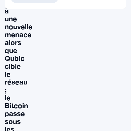
face
à
une
nouvelle
menace
alors
que
Qubic
cible
le
réseau
;
le
Bitcoin
passe
sous
les