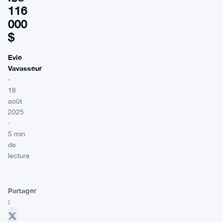
116
000
$
Evie
Vavasseur
·
18
août
2025
·
5 min
de
lecture
Partager
: