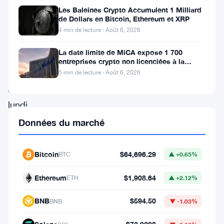
Les Baleines Crypto Accumulent 1 Milliard
Dogecoin
de Dollars en Bitcoin, Ethereum et XRP
(
DOGE
)
4 min de lecture · Août 6, 2026
a
La date limite de MiCA expose 1 700
connu
entreprises crypto non licenciées à la
fraude par usurpation
des
5 min de lecture · Août 6, 2026
difficultés
lundi
alors
Données du marché
que
de
Bitcoin
$64,696.29
BTC
▲ +0.65%
nouvelles
Ethereum
$1,908.64
ETH
▲ +2.12%
pressions
ont
BNB
$594.50
BNB
▼ -1.03%
émergé