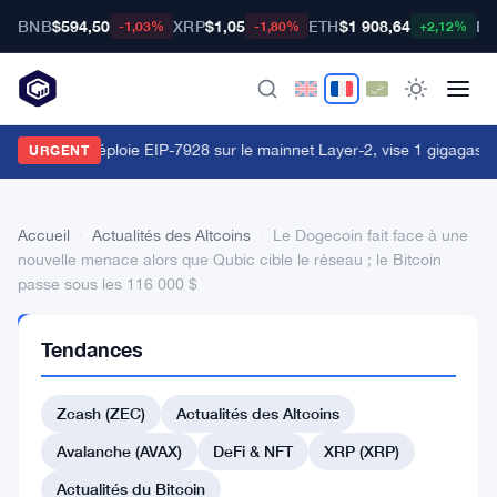
BNB
$594,50
XRP
$1,05
ETH
$1 908,64
BT
-1,03%
-1,80%
+2,12%
orld Chain déploie EIP-7928 sur le mainnet Layer-2, vise 1 gigagas p
URGENT
Accueil
›
Actualités des Altcoins
›
Le Dogecoin fait face à une
nouvelle menace alors que Qubic cible le réseau ; le Bitcoin
passe sous les 116 000 $
ACTUALITÉS
Tendances
DES
ALTCOINS
Le
Zcash (ZEC)
Actualités des Altcoins
Dogecoin
Avalanche (AVAX)
DeFi & NFT
XRP (XRP)
fait
Actualités du Bitcoin