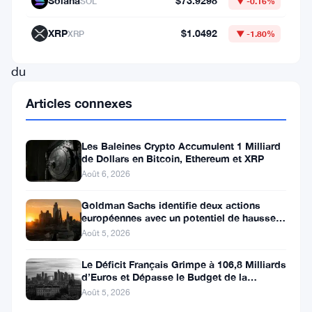
Solana
$73.9298
SOL
▼ -0.16%
à
la
XRP
$1.0492
XRP
▼ -1.80%
fois
du
sentiment
Articles connexes
du
marché
Les Baleines Crypto Accumulent 1 Milliard
et
de Dollars en Bitcoin, Ethereum et XRP
Août 6, 2026
de
menaces
Goldman Sachs identifie deux actions
européennes avec un potentiel de hausse
externes.
de plus de 100 %
Août 5, 2026
Le
projet
Le Déficit Français Grimpe à 106,8 Milliards
d’Euros et Dépasse le Budget de la
blockchain
Défense
Août 5, 2026
basé