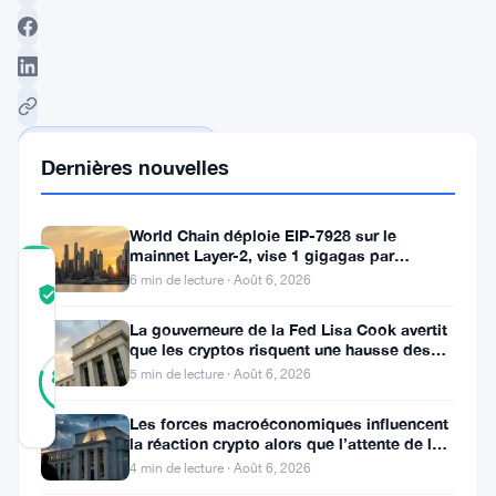
Suivre sur Google News
Dernières nouvelles
World Chain déploie EIP-7928 sur le
mainnet Layer-2, vise 1 gigagas par
COMMUNITY
seconde
6 min de lecture · Août 6, 2026
TRUST
Vérifié
SCORE
La gouverneure de la Fed Lisa Cook avertit
que les cryptos risquent une hausse des
10
Vérifié
taux
80
5 min de lecture · Août 6, 2026
votes
%
RÉEL
Mis à jour 12 mois il y a
Les forces macroéconomiques influencent
la réaction crypto alors que l’attente de la
Fed se poursuit
4 min de lecture · Août 6, 2026
Le