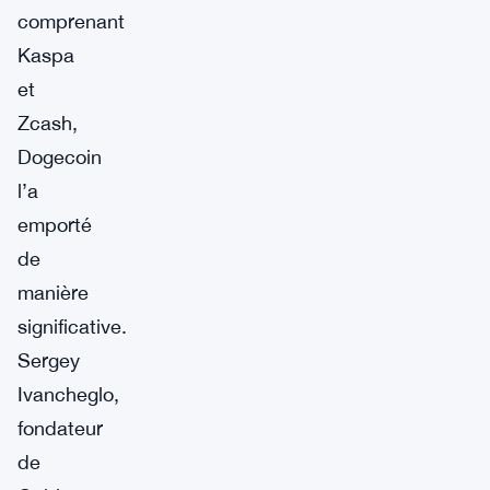
comprenant
Kaspa
et
Zcash,
Dogecoin
l’a
emporté
de
manière
significative.
Sergey
Ivancheglo,
fondateur
de