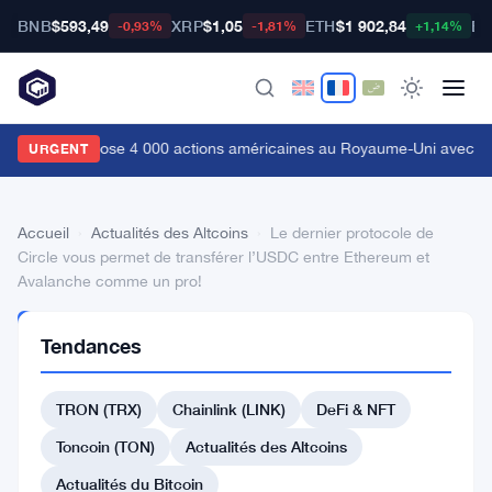
BNB
$593,49
XRP
$1,05
ETH
$1 902,84
BT
-0,93%
-1,81%
+1,14%
oinbase propose 4 000 actions américaines au Royaume-Uni avec tr
URGENT
Accueil
›
Actualités des Altcoins
›
Le dernier protocole de
Circle vous permet de transférer l’USDC entre Ethereum et
Avalanche comme un pro!
ACTUALITÉS
Tendances
DES
ALTCOINS
Le
TRON (TRX)
Chainlink (LINK)
DeFi & NFT
dernier
Toncoin (TON)
Actualités des Altcoins
protocole
Actualités du Bitcoin