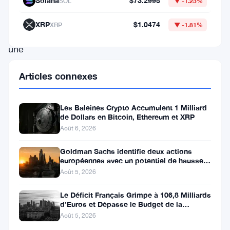
Et
Solana
$73.2995
SOL
▼ -1.23%
ils
XRP
$1.0474
XRP
▼ -1.81%
ont
une
nouvelle
Articles connexes
excitante
pour
Les Baleines Crypto Accumulent 1 Milliard
vous
de Dollars en Bitcoin, Ethereum et XRP
!
Août 6, 2026
Selon
Goldman Sachs identifie deux actions
leur
européennes avec un potentiel de hausse
de plus de 100 %
Août 5, 2026
annonce
du
Le Déficit Français Grimpe à 106,8 Milliards
d’Euros et Dépasse le Budget de la
26
Défense
Août 5, 2026
avril,