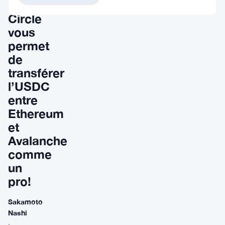
de
Circle
vous
permet
de
transférer
l’USDC
entre
Ethereum
et
Avalanche
comme
un
pro!
Sakamoto
Nashi
·