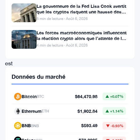
cryptomonnaie,
La gouverneure de la Fed Lisa Cook avertit
que les cryptos risquent une hausse des
vous
taux
5 min de lecture · Août 6, 2026
savez
Les forces macroéconomiques influencent
probablement
la réaction crypto alors que l’attente de la
que
Fed se poursuit
4 min de lecture · Août 6, 2026
Circle
est
le
Données du marché
créateur
de
Bitcoin
$64,470.98
BTC
▲ +0.07%
l’US
Ethereum
$1,902.84
Dollar
ETH
▲ +1.14%
Coin
BNB
$593.49
BNB
▼ -0.93%
(
USDC
).