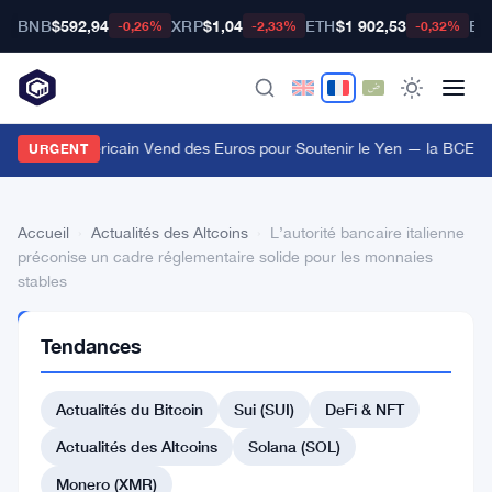
BNB
$592,94
XRP
$1,04
ETH
$1 902,53
BT
-0,26%
-2,33%
-0,32%
e Trésor Américain Vend des Euros pour Soutenir le Yen — la BCE I
URGENT
Accueil
›
Actualités des Altcoins
›
L’autorité bancaire italienne
préconise un cadre réglementaire solide pour les monnaies
stables
ACTUALITÉS
Tendances
DES
ALTCOINS
L’autorité
Actualités du Bitcoin
Sui (SUI)
DeFi & NFT
bancaire
Actualités des Altcoins
Solana (SOL)
italienne
Monero (XMR)