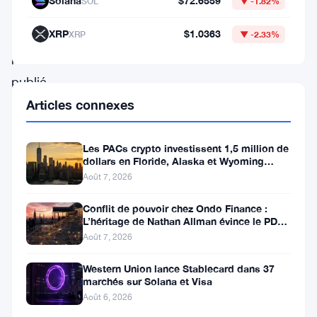
Solana
$72.6559
SOL
▼ -1.82%
son
XRP
$1.0363
XRP
▼ -2.33%
rapport
récemment
publié
sur
Articles connexes
les
marchés,
Les PACs crypto investissent 1,5 million de
dollars en Floride, Alaska et Wyoming
les
après un revers au Michigan
Août 7, 2026
infrastructures
Conflit de pouvoir chez Ondo Finance :
et
L’héritage de Nathan Allman évince le PDG
les
Ian De Bode le 24 juillet
Août 7, 2026
systèmes
Western Union lance Stablecard dans 37
de
marchés sur Solana et Visa
Août 6, 2026
paiement