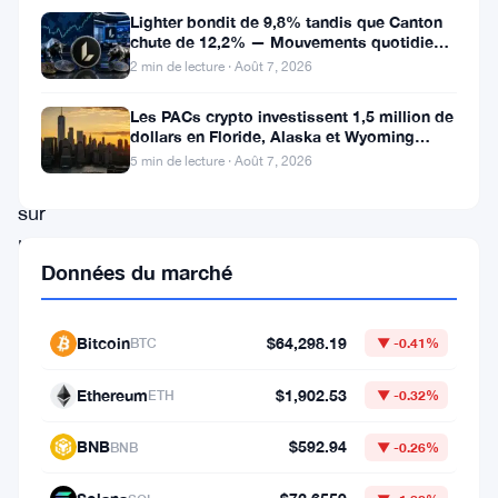
un
Lighter bondit de 9,8% tandis que Canton
cadre
chute de 12,2% — Mouvements quotidiens
du 7 août
2 min de lecture · Août 7, 2026
réglementaire
solide
Les PACs crypto investissent 1,5 million de
dollars en Floride, Alaska et Wyoming
et
après un revers au Michigan
5 min de lecture · Août 7, 2026
fondé
sur
le
Données du marché
risque
pour
Bitcoin
$64,298.19
BTC
▼ -0.41%
les
stablecoins,
Ethereum
$1,902.53
ETH
▼ -0.32%
comme
BNB
$592.94
BNB
▼ -0.26%
le
souligne