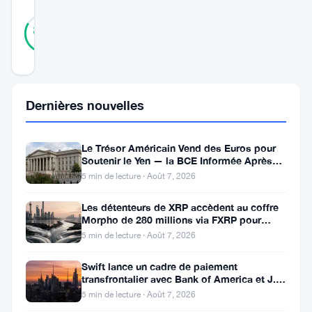
46
Vérifié
83
votes
%
RÉEL
Mis à jour 3 ans il y a
La
Dernières nouvelles
principale
autorité
Le Trésor Américain Vend des Euros pour
Soutenir le Yen — la BCE Informée Après
bancaire
Coup
5 min de lecture · Août 7, 2026
italienne
a
Les détenteurs de XRP accèdent au coffre
Morpho de 280 millions via FXRP pour
souligné
emprunter des RLUSD
5 min de lecture · Août 7, 2026
la
Swift lance un cadre de paiement
nécessité
transfrontalier avec Bank of America et J.P.
Morgan dans 25 pays
d’établir
5 min de lecture · Août 7, 2026