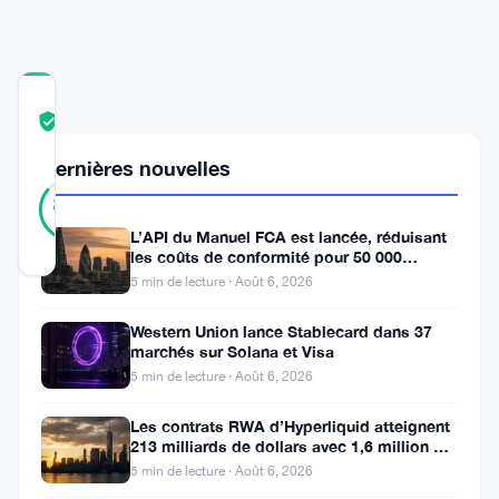
COMMUNITY
TRUST
Vérifié
SCORE
Dernières nouvelles
22
Vérifié
86
votes
%
RÉEL
L’API du Manuel FCA est lancée, réduisant
Mis à jour 3 ans il y a
les coûts de conformité pour 50 000
entreprises britanniques
5 min de lecture · Août 6, 2026
Récemment,
Western Union lance Stablecard dans 37
Charles
marchés sur Solana et Visa
5 min de lecture · Août 6, 2026
Hoskinson,
le
Les contrats RWA d’Hyperliquid atteignent
213 milliards de dollars avec 1,6 million de
fondateur
détenteurs
5 min de lecture · Août 6, 2026
de