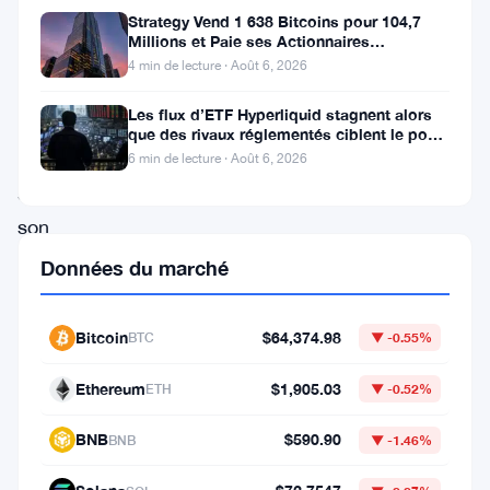
Cardano,
Strategy Vend 1 638 Bitcoins pour 104,7
Millions et Paie ses Actionnaires
a
Privilégiés
4 min de lecture · Août 6, 2026
fait
Les flux d’ETF Hyperliquid stagnent alors
une
que des rivaux réglementés ciblent le pool
de trading DeFi de 2 à 3
révélation
6 min de lecture · Août 6, 2026
sur
son
ancienne
Données du marché
association
avec
Bitcoin
$64,374.98
BTC
▼ -0.55%
Ripple
Ethereum
$1,905.03
ETH
▼ -0.52%
après
avoir
BNB
$590.90
BNB
▼ -1.46%
exprimé