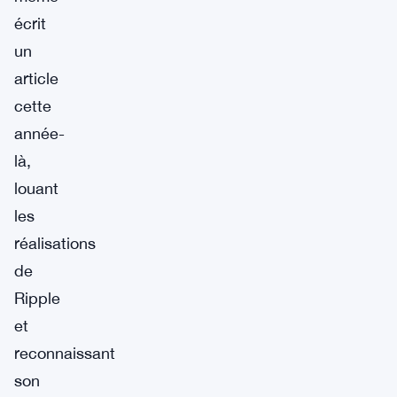
écrit
un
article
cette
année-
là,
louant
les
réalisations
de
Ripple
et
reconnaissant
son