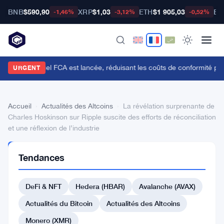
BNB
$590,90
XRP
$1,03
ETH
$1 905,03
BT
-1,46%
-3,12%
-0,52%
'API du Manuel FCA est lancée, réduisant les coûts de conformité pou
URGENT
Accueil
›
Actualités des Altcoins
›
La révélation surprenante de
Charles Hoskinson sur Ripple suscite des efforts de réconciliation
et une réflexion de l’industrie
ACTUALITÉS
Tendances
DES
ALTCOINS
La
DeFi & NFT
Hedera (HBAR)
Avalanche (AVAX)
révélation
Actualités du Bitcoin
Actualités des Altcoins
surprenante
Monero (XMR)