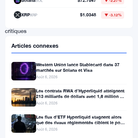
Solana
$72.7547
SOL
▼ -2.27%
en
ligne
XRP
$1.0348
XRP
▼ -3.12%
des
critiques
à
Articles connexes
l’égard
de
Western Union lance Stablecard dans 37
XRP
marchés sur Solana et Visa
Août 6, 2026
et
de
Les contrats RWA d’Hyperliquid atteignent
213 milliards de dollars avec 1,6 million de
sa
détenteurs
Août 6, 2026
communauté.
Hoskinson
Les flux d’ETF Hyperliquid stagnent alors
que des rivaux réglementés ciblent le pool
a
de trading DeFi de 2 à 3
Août 6, 2026
précisé