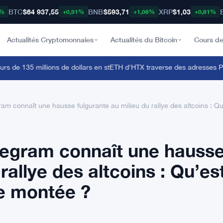
BTC
$64 937,55
BNB
$593,71
XRP
$1,03
8%
+0,91%
+1,08%
+0,81%
Actualités Cryptomonnaies
Actualités du Bitcoin
Cours de
de 135 millions de dollars en stETH d'HTX traverse des adresses Polon
 connaît une hausse fulgurante au milieu du rallye des altcoins : Qu’
egram connaît une hauss
rallye des altcoins : Qu’es
te montée ?