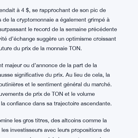
eptation grand public, les actifs numériques
 attirent l’attention et les investissements.
s, avec des prix qui montent et descendent
s altcoins sélectionnés profitent de gains à
n. Mais qu’est-ce qui alimente exactement
signifie pour l’avenir de la monnaie TON ?
ndait à 4 $, se rapprochant de son pic de
s de la cryptomonnaie a également grimpé à
 surpassant le record de la semaine précédente
tivité d’échange suggère un optimisme croissant
 future du prix de la monnaie TON.
t majeur ou d’annonce de la part de la