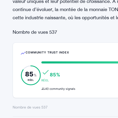
monnaie TON qui pourrait déclencher une telle haus
montée semble être alimentée par des activités r
Néanmoins, la corrélation constante entre les m
d’échanges est indéniable, renforçant davantage 
En conclusion, alors que la volatilité de Bitcoin 
monnaie TON tracent leur propre chemin, attirant 
valeur uniques et leur potentiel de croissance.
continue d’évoluer, la montée de la monnaie TO
cette industrie naissante, où les opportunités e
Nombre de vues
537
COMMUNITY TRUST INDEX