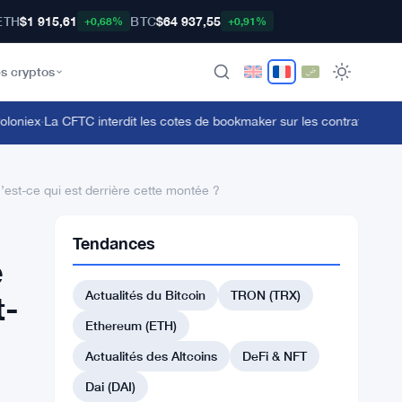
ETH
$1 915,61
BTC
$64 937,55
+0,68%
+0,91%
s cryptos
iex
·
La CFTC interdit les cotes de bookmaker sur les contrats d'événem
est-ce qui est derrière cette montée ?
Tendances
e
Actualités du Bitcoin
TRON (TRX)
t-
Ethereum (ETH)
Actualités des Altcoins
DeFi & NFT
Dai (DAI)