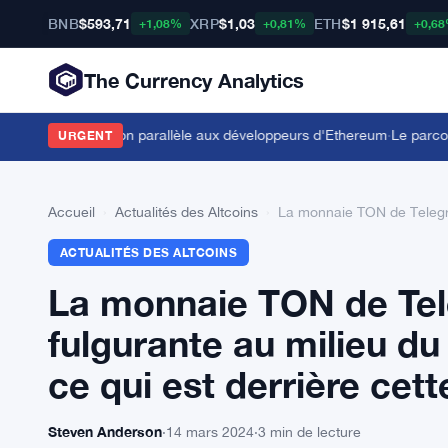
BNB
$593,71
XRP
$1,03
ETH
$1 915,61
+1,08%
+0,81%
+0,6
The Currency Analytics
offre l'exécution parallèle aux développeurs d'Ethereum
·
Le parcours 
URGENT
Accueil
›
Actualités des Altcoins
›
La monnaie TON de Telegram
ACTUALITÉS DES ALTCOINS
La monnaie TON de Tel
fulgurante au milieu du 
ce qui est derrière cet
Steven Anderson
·
14 mars 2024
·
3 min de lecture