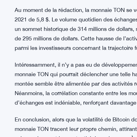
blockchain continue de mûrir et de gagner en acc
soutenus par des entités réputées comme Telegram
Alors que Bitcoin vit ses fluctuations habituelle
comme dans un tour de montagnes russes, quelque
deux chiffres, et la monnaie TON mène le peloto
cette remarquable montée, et qu’est-ce que cela 
Au moment de la rédaction, la monnaie TON se ve
2021 de 5,8 $. Le volume quotidien des échange
un sommet historique de 314 millions de dollars,
de 295 millions de dollars. Cette hausse de l’ac
parmi les investisseurs concernant la trajectoire
Intéressamment, il n’y a pas eu de développemen