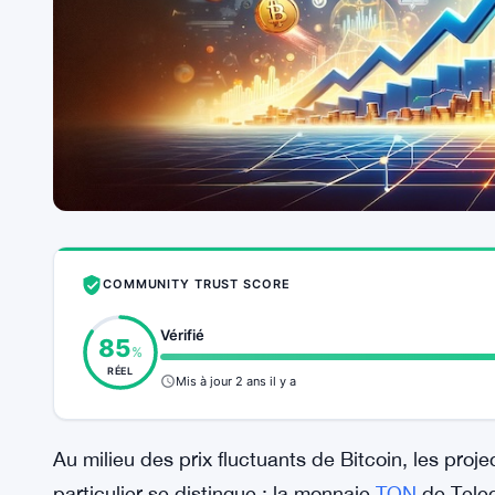
COMMUNITY TRUST SCORE
Vérifié
85
%
RÉEL
Mis à jour 2 ans il y a
Au milieu des prix fluctuants de Bitcoin, les proje
particulier se distingue : la monnaie
TON
de Tele