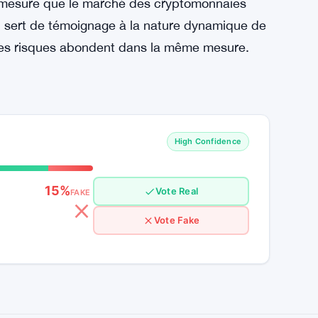
se significative du prix. Au lieu de cela, la
outinières et le sentiment général du marché.
ouvements de prix de TON et le volume
la confiance dans sa trajectoire ascendante.
domine les gros titres, des altcoins comme la
les investisseurs avec leurs propositions de
 À mesure que le marché des cryptomonnaies
N sert de témoignage à la nature dynamique de
t les risques abondent dans la même mesure.
High Confidence