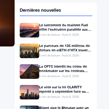
Dernières nouvelles
Le lancement du mainnet Fuel
offre l’exécution parallèle aux
développeurs d’Ethereum
3 min de lecture · Août 8, 2026
Le parcours de 135 millions de
dollars en stETH d’HTX traverse
des adresses Poloniex
5 min de lecture · Août 8, 2026