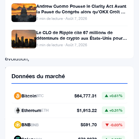
niveau
Andrew Cuomo Pousse le Clarity Act Avant
les
la Pause du Congrès alors qu’OKX Croît en
Europe
5 min de lecture · Août 7, 2026
plus
marquantes
Le CLO de Ripple cite 67 millions de
détenteurs de crypto aux États-Unis pour
de
faire avancer la loi CLARITY
5 min de lecture · Août 7, 2026
son
évolution,
alors
Données du marché
que
la
Bitcoin
$64,777.31
BTC
▲ +0.61%
mise
à
Ethereum
$1,913.22
ETH
▲ +0.31%
jour
BNB
$591.70
Fusaka
BNB
▼ -0.03%
avance