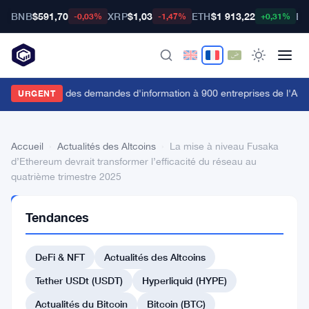
BNB
$591,70
XRP
$1,03
ETH
$1 913,22
BT
-0,03%
-1,47%
+0,31%
a FCA envoie des demandes d'information à 900 entreprises de l'Anne
URGENT
Accueil
›
Actualités des Altcoins
›
La mise à niveau Fusaka
d’Ethereum devrait transformer l’efficacité du réseau au
quatrième trimestre 2025
ACTUALITÉS
Tendances
DES
ALTCOINS
La
DeFi & NFT
Actualités des Altcoins
mise
Tether USDt (USDT)
Hyperliquid (HYPE)
à
Actualités du Bitcoin
Bitcoin (BTC)