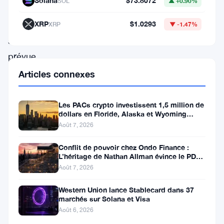
Solana
$73.8072
SOL
▲ +0.90%
vers
XRP
$1.0293
une
XRP
▼ -1.47%
sortie
prévue
pour
Articles connexes
décembre
2025.
Les PACs crypto investissent 1,5 million de
dollars en Floride, Alaska et Wyoming
Après
après un revers au Michigan
Août 7, 2026
l’upgrade
Conflit de pouvoir chez Ondo Finance :
Pectra
L’héritage de Nathan Allman évince le PDG
plus
Ian De Bode le 24 juillet
Août 7, 2026
tôt
Western Union lance Stablecard dans 37
cette
marchés sur Solana et Visa
année,
Août 6, 2026