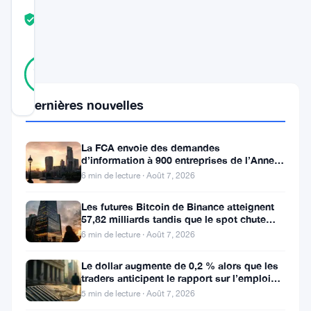
COMMUNITY
TRUST
Vérifié
SCORE
44
Vérifié
91
votes
%
RÉEL
Mis à jour 9 mois il y a
Dernières nouvelles
Ethereum
La FCA envoie des demandes
d’information à 900 entreprises de l’Annexe
s’apprête
1 contre le blanchiment
6 min de lecture · Août 7, 2026
à
déployer
Les futures Bitcoin de Binance atteignent
57,82 milliards tandis que le spot chute
l’une
huit fois
6 min de lecture · Août 7, 2026
des
Le dollar augmente de 0,2 % alors que les
mises
traders anticipent le rapport sur l’emploi
à
aux États-Unis
5 min de lecture · Août 7, 2026