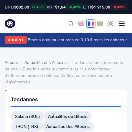
BNB
$602,38
XRP
$1,04
ETH
$1 915,06
B
+1,46%
+0,43%
-0,03%
es baleines d'Ethena accumulent près de 0,10 $ mais les acheteurs de d
URGENT
Accueil
›
Actualités des Altcoins
›
La déclaration surprenante
de Vitalik Buterin suscite la controverse : Le cofondateur
d’Ethereum prend la défense de Solana en pleine bataille
réglementaire
ACTUALITÉS
Tendances
DES
ALTCOINS
La
Solana (SOL)
Actualités du Bitcoin
déclaration
TRON (TRX)
Actualités des Altcoins