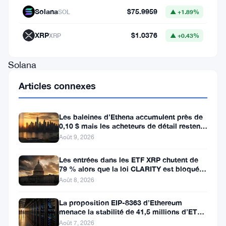
empathie
Solana
$75.9959
SOL
▲ +1.89%
à
l’égard
XRP
$1.0376
XRP
▲ +0.43%
de
Solana
(
SOL
)
Articles connexes
et
d’autres
Les baleines d’Ethena accumulent près de
0,10 $ mais les acheteurs de détail restent
projets
à l’écart
Août 9, 2026
confrontés
à
Les entrées dans les ETF XRP chutent de
79 % alors que la loi CLARITY est bloquée
des
avant la pause du Sénat
Août 8, 2026
défis
La proposition EIP-8363 d’Ethereum
importants
menace la stabilité de 41,5 millions d’ETH
dans
stakés et de la DeFi
Août 7, 2026