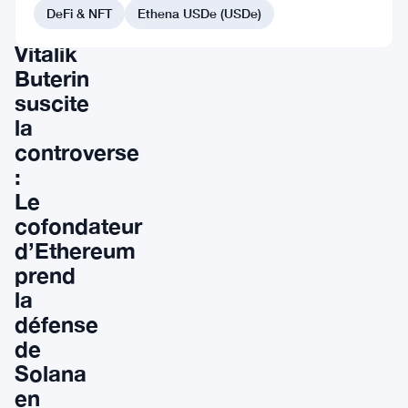
surprenante
DeFi & NFT
Ethena USDe (USDe)
de
Vitalik
Buterin
suscite
la
controverse
:
Le
cofondateur
d’Ethereum
prend
la
défense
de
Solana
en