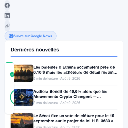
Suivre sur Google News
Dernières nouvelles
Les baleines d’Ethena accumulent près de
COMMUNITY
0,10 $ mais les acheteurs de détail restent
TRUST
Vérifié
à l’écart
5 min de lecture · Août 9, 2026
SCORE
16
Audiera Bondit de 46,6% alors que les
Vérifié
94
votes
Mouvements Crypto Changent —
%
Mouvements Quotidiens 9 Août
RÉEL
2 min de lecture · Août 9, 2026
Mis à jour 3 ans il y a
Le Sénat fixe un vote de clôture pour le 15
septembre sur le projet de loi H.R. 3633 sur
Vitalik
le marché des cryptos
5 min de lecture · Août 9, 2026