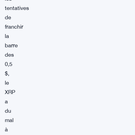
tentatives
de
franchir
la
barre
des
0,5
$,
le
XRP
a
du
mal
à