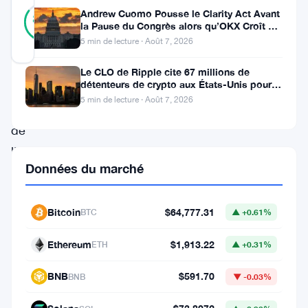
27
Vérifié
Andrew Cuomo Pousse le Clarity Act Avant
85
votes
%
la Pause du Congrès alors qu’OKX Croît en
RÉEL
Europe
5 min de lecture · Août 7, 2026
Mis à jour 2 ans il y a
Le CLO de Ripple cite 67 millions de
détenteurs de crypto aux États-Unis pour
Dans
faire avancer la loi CLARITY
5 min de lecture · Août 7, 2026
l’immensité
de
l’océan
Données du marché
des
cryptomonnaies,
Bitcoin
$64,777.31
BTC
▲ +0.61%
le
XRP
Ethereum
$1,913.22
ETH
▲ +0.31%
a
BNB
$591.70
BNB
▼ -0.03%
depuis
longtemps