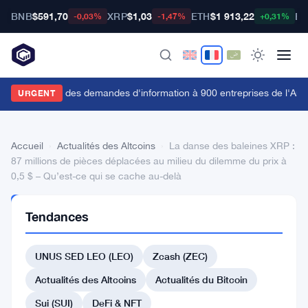
BNB
$591,70
XRP
$1,03
ETH
$1 913,22
BT
-0,03%
-1,47%
+0,31%
a FCA envoie des demandes d'information à 900 entreprises de l'Anne
URGENT
Accueil
›
Actualités des Altcoins
›
La danse des baleines XRP :
87 millions de pièces déplacées au milieu du dilemme du prix à
0,5 $ – Qu’est-ce qui se cache au-delà
ACTUALITÉS
Tendances
DES
ALTCOINS
La
UNUS SED LEO (LEO)
Zcash (ZEC)
danse
Actualités des Altcoins
Actualités du Bitcoin
des
Sui (SUI)
DeFi & NFT