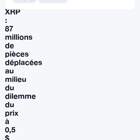
baleines
XRP
:
87
millions
de
pièces
déplacées
au
milieu
du
dilemme
du
prix
à
0,5
$