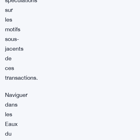
spéculations
sur
les
motifs
sous-
jacents
de
ces
transactions.
Naviguer
dans
les
Eaux
du