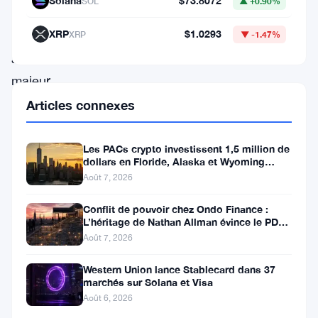
Solana
$73.8072
SOL
▲ +0.90%
été
XRP
$1.0293
XRP
▼ -1.47%
un
acteur
majeur,
attirant
Articles connexes
l’attention
et
Les PACs crypto investissent 1,5 million de
dollars en Floride, Alaska et Wyoming
les
après un revers au Michigan
Août 7, 2026
spéculations.
Conflit de pouvoir chez Ondo Finance :
Alors
L’héritage de Nathan Allman évince le PDG
que
Ian De Bode le 24 juillet
Août 7, 2026
l’actif
Western Union lance Stablecard dans 37
numérique
marchés sur Solana et Visa
danse
Août 6, 2026