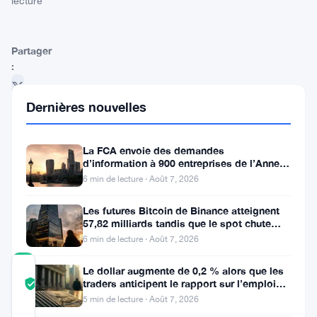
lecture
Partager
:
Dernières nouvelles
La FCA envoie des demandes
d’information à 900 entreprises de l’Annexe
1 contre le blanchiment
6 min de lecture · Août 7, 2026
Suivre sur Google News
Les futures Bitcoin de Binance atteignent
57,82 milliards tandis que le spot chute
huit fois
6 min de lecture · Août 7, 2026
Le dollar augmente de 0,2 % alors que les
COMMUNITY
traders anticipent le rapport sur l’emploi
TRUST
Vérifié
aux États-Unis
SCORE
5 min de lecture · Août 7, 2026