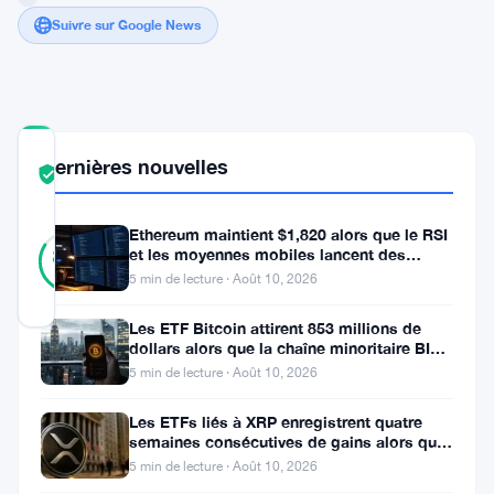
Suivre sur Google News
COMMUNITY
Dernières nouvelles
TRUST
Vérifié
SCORE
Ethereum maintient $1,820 alors que le RSI
31
Vérifié
et les moyennes mobiles lancent des
84
votes
%
signaux d’avertissement
5 min de lecture · Août 10, 2026
RÉEL
Mis à jour 3 ans il y a
Les ETF Bitcoin attirent 853 millions de
dollars alors que la chaîne minoritaire BIP-
Dans
110 meurt après deux
5 min de lecture · Août 10, 2026
une
Les ETFs liés à XRP enregistrent quatre
tournure
semaines consécutives de gains alors que
le prix teste le support à 1
imprévue
5 min de lecture · Août 10, 2026