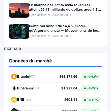
et
Le marché des actifs réels tokenisés
étonnante
atteint 38,17 milliards de dollars avec 1,7
million de détenteurs
6 min de lecture · Août 10, 2026
des
événements,
Pump.fun bondit de 14,4 % tandis
qu’Algorand chute — Mouvements du jour
la
10 août
2 min de lecture · Août 10, 2026
crypto-
monnaie
PEPE
,
Données du marché
qui
avait
Bitcoin
$65,174.66
BTC
▲ +0.62%
attiré
l’attention
Ethereum
$1,927.04
ETH
▲ +0.65%
dans
BNB
$603.11
BNB
▲ +0.17%
le
domaine