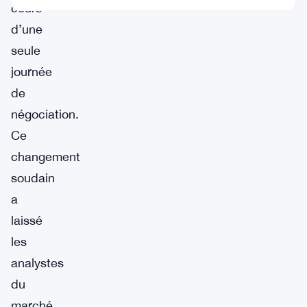
cours
d’une
seule
journée
de
négociation.
Ce
changement
soudain
a
laissé
les
analystes
du
marché