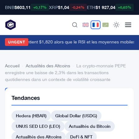
BNB
$603,11
XRP
$1,04
ETH
$1 927,04
B
+0,17%
-0,24%
+0,65%
thereum maintient $1,820 alors que le RSI et les moyennes mobiles l
URGENT
Accueil
›
Actualités des Altcoins
›
La crypto-monnaie PEPE
enregistre une baisse de 2,3% dans les transactions
quotidiennes dans un contexte de volatilité croissante
ACTUALITÉS
Tendances
DES
ALTCOINS
La
Hedera (HBAR)
Global Dollar (USDG)
crypto-
UNUS SED LEO (LEO)
Actualités du Bitcoin
monnaie
Actualités des Altcoins
DeFi & NFT