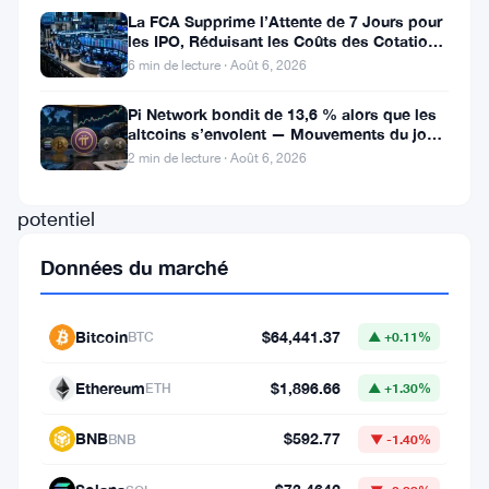
seulement
La FCA Supprime l’Attente de 7 Jours pour
les IPO, Réduisant les Coûts des Cotations
la
au Royaume-Uni
6 min de lecture · Août 6, 2026
durabilité
Pi Network bondit de 13,6 % alors que les
mais
altcoins s’envolent — Mouvements du jour
aussi
6 août
2 min de lecture · Août 6, 2026
un
potentiel
de
Données du marché
croissance
explosive
Bitcoin
$64,441.37
BTC
▲ +0.11%
significatif.
Actuellement
Ethereum
$1,896.66
ETH
▲ +1.30%
au
BNB
$592.77
BNB
▼ -1.40%
prix