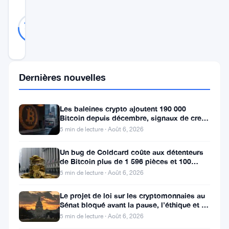
Probablement
12
75
votes
Réel
%
RÉEL
Mis à jour 2 ans il y a
Dernières nouvelles
Le
Geojam
Token
Les baleines crypto ajoutent 190 000
Bitcoin depuis décembre, signaux de creux
s’est
du marché baissier s’accumulent
5 min de lecture · Août 6, 2026
taillé
Un bug de Coldcard coûte aux détenteurs
une
de Bitcoin plus de 1 596 pièces et 100
millions de dollars
niche
5 min de lecture · Août 6, 2026
qui
Le projet de loi sur les cryptomonnaies au
promet
Sénat bloqué avant la pause, l’éthique et le
FBI s’opposent
5 min de lecture · Août 6, 2026
non