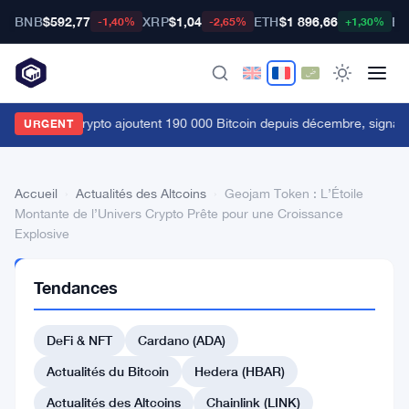
BNB
$592,77
XRP
$1,04
ETH
$1 896,66
BT
-1,40%
-2,65%
+1,30%
es baleines crypto ajoutent 190 000 Bitcoin depuis décembre, signau
URGENT
Accueil
›
Actualités des Altcoins
›
Geojam Token : L’Étoile
Montante de l’Univers Crypto Prête pour une Croissance
Explosive
ACTUALITÉS
Tendances
DES
ALTCOINS
Geojam
DeFi & NFT
Cardano (ADA)
Token
Actualités du Bitcoin
Hedera (HBAR)
:
Actualités des Altcoins
Chainlink (LINK)