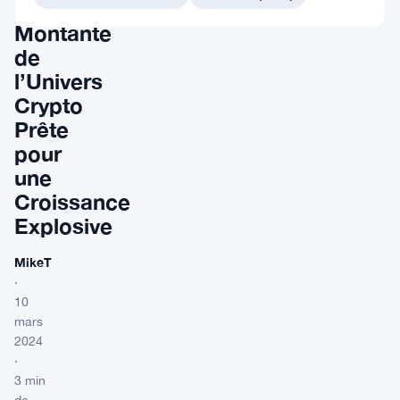
L’Étoile
Montante
de
l’Univers
Crypto
Prête
pour
une
Croissance
Explosive
MikeT
·
10
mars
2024
·
3 min