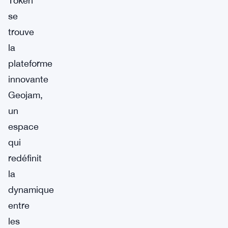
Token
se
trouve
la
plateforme
innovante
Geojam,
un
espace
qui
redéfinit
la
dynamique
entre
les