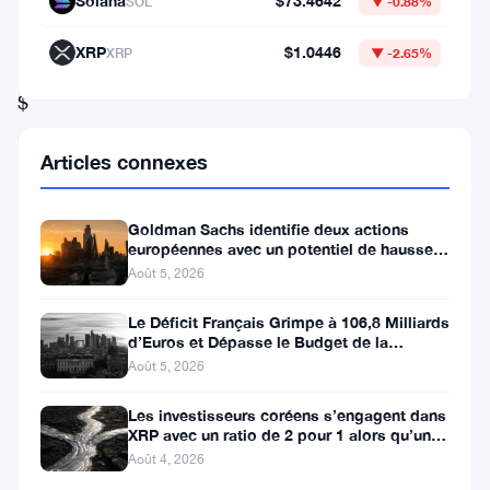
accessible
Solana
$73.4642
SOL
▼ -0.88%
de
XRP
$1.0446
XRP
▼ -2.65%
0,00407
$
et
Articles connexes
faisant
déjà
Goldman Sachs identifie deux actions
sa
européennes avec un potentiel de hausse
de plus de 100 %
marque
Août 5, 2026
sur
Le Déficit Français Grimpe à 106,8 Milliards
des
d’Euros et Dépasse le Budget de la
Défense
Août 5, 2026
échanges
de
Les investisseurs coréens s’engagent dans
XRP avec un ratio de 2 pour 1 alors qu’un
premier
canal de 80 jours se
Août 4, 2026
plan