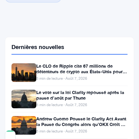
Ethereum:
Un
Recul
Sous
la
Dernières nouvelles
Barre
Critique
de
Le CLO de Ripple cite 67 millions de
3
détenteurs de crypto aux États-Unis pour
000
faire avancer la loi CLARITY
5 min de lecture · Août 7, 2026
$
Met
en
Le vote sur la loi Clarity repoussé après la
Évidence
pause d’août par Thune
une
5 min de lecture · Août 7, 2026
Volatilité
Persistante
Andrew Cuomo Pousse le Clarity Act Avant
la Pause du Congrès alors qu’OKX Croît en
Europe
5 min de lecture · Août 7, 2026
COMMUNITY