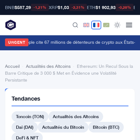
BNB
$587,29
XRP
$1,03
ETH
$1 902,93
BT
-1,21%
-2,31%
-0,28%
Le CLO de Ripple cite 67 millions de détenteurs de crypto aux États-Un
URGENT
Accueil
›
Actualités des Altcoins
›
Ethereum: Un Recul Sous la
Barre Critique de 3 000 $ Met en Évidence une Volatilité
Persistante
ACTUALITÉS
Tendances
DES
ALTCOINS
Ethereum:
Toncoin (TON)
Actualités des Altcoins
Un
Dai (DAI)
Actualités du Bitcoin
Bitcoin (BTC)
Recul
DeFi & NFT