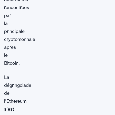
rencontrées
par
la
principale
cryptomonnaie
après
le
Bitcoin.
La
dégringolade
de
l’Ethereum
s’est