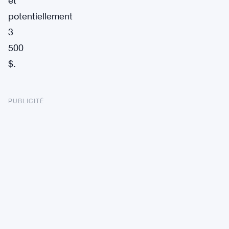
et
potentiellement
3
500
$.
PUBLICITÉ