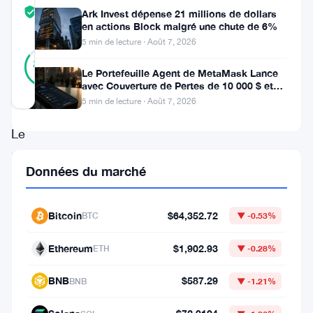
TRUST
Vérifié
Ark Invest dépense 21 millions de dollars
SCORE
en actions Block malgré une chute de 6%
5 min de lecture · Août 7, 2026
26
Vérifié
85
votes
%
Le Portefeuille Agent de MetaMask Lance
RÉEL
avec Couverture de Pertes de 10 000 $ et
Mis à jour 9 mois il y a
Modes de Trading Doubles
5 min de lecture · Août 7, 2026
Le
17
Données du marché
novembre
2025,
Bitcoin
$64,352.72
BTC
▼ -0.53%
le
prix
Ethereum
$1,902.93
ETH
▼ -0.28%
de
BNB
$587.29
BNB
▼ -1.21%
l’Ethereum
a