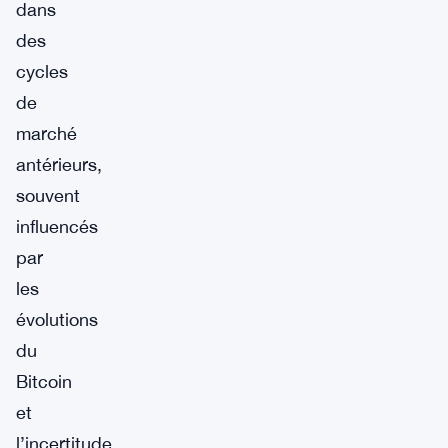
dans
des
cycles
de
marché
antérieurs,
souvent
influencés
par
les
évolutions
du
Bitcoin
et
l’incertitude