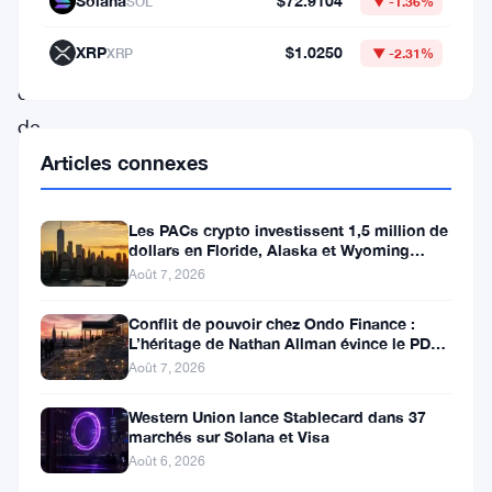
Solana
$72.9104
SOL
▼ -1.36%
chuté
XRP
$1.0250
XRP
▼ -2.31%
en
dessous
de
la
Articles connexes
barre
symbolique
Les PACs crypto investissent 1,5 million de
dollars en Floride, Alaska et Wyoming
des
après un revers au Michigan
Août 7, 2026
3
Conflit de pouvoir chez Ondo Finance :
000
L’héritage de Nathan Allman évince le PDG
$,
Ian De Bode le 24 juillet
Août 7, 2026
perdant
Western Union lance Stablecard dans 37
plus
marchés sur Solana et Visa
Août 6, 2026
de