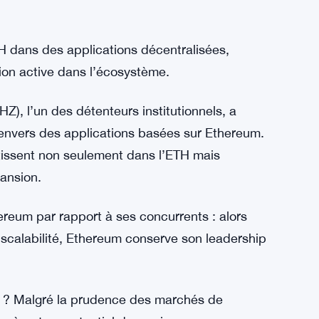
ausse Le signal le plus haussier vient de
rs jours, les entreprises ont ajouté 2 millions
ve.xyz.
rmais 4,71 millions d’ETH, soit plus de 20,2
tmine Immersion Tech (BMNR), SharpLink
partie de celles qui constituent des réserves
 dans des applications décentralisées,
ion active dans l’écosystème.
HZ), l’un des détenteurs institutionnels, a
vers des applications basées sur Ethereum.
estissent non seulement dans l’ETH mais