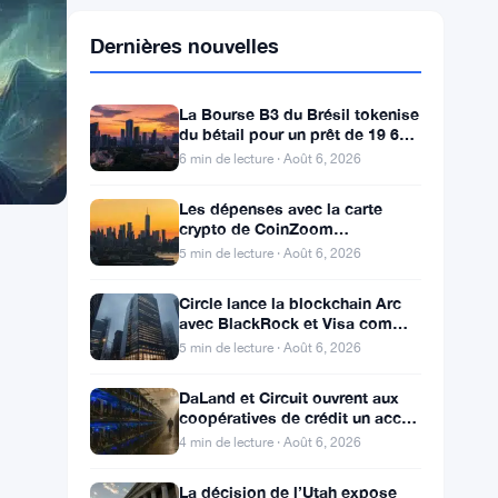
Dernières nouvelles
La Bourse B3 du Brésil tokenise
du bétail pour un prêt de 19 600
$ alors que la blockchain atteint
6 min de lecture · Août 6, 2026
la ferme
Les dépenses avec la carte
crypto de CoinZoom
augmentent de 163% face aux
5 min de lecture · Août 6, 2026