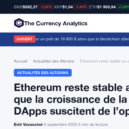
BNB
$592,37
XRP
$1,04
ETH
$1 903,94
-1,25%
-1,49%
+1,50
The Currency Analytics
se du bétail pour un prêt de 19 600 $ alors que la blockchain atteint l
URGENT
Accueil
›
Actualités des Altcoins
›
Ethereum reste stable au-d
ACTUALITÉS DES ALTCOINS
Ethereum reste stable 
que la croissance de la
DApps suscitent de l’o
Evie Vavasseur
·
4 septembre 2025
·
4 min de lecture