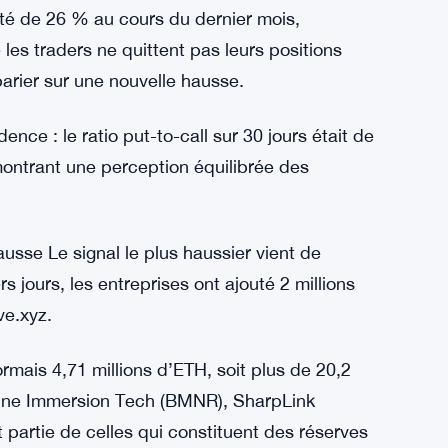
 du marché Bien que l’activité on-chain soit
ents. La prime des contrats à terme sur deux
ite d’une zone neutre à baissière. Ce sentiment
ul de 15 %.
té de 26 % au cours du dernier mois,
 les traders ne quittent pas leurs positions
arier sur une nouvelle hausse.
nce : le ratio put-to-call sur 30 jours était de
ontrant une perception équilibrée des