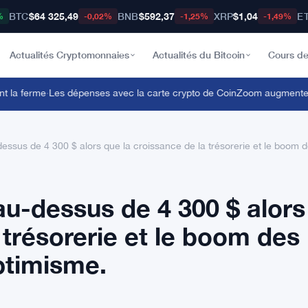
BTC
$64 325,49
BNB
$592,37
XRP
$1,04
E
%
-0,02%
-1,25%
-1,49%
Actualités Cryptomonnaies
Actualités du Bitcoin
Cours de
a ferme
·
Les dépenses avec la carte crypto de CoinZoom augmentent de
essus de 4 300 $ alors que la croissance de la trésorerie et le boom 
au-dessus de 4 300 $ alors
 trésorerie et le boom des
ptimisme.