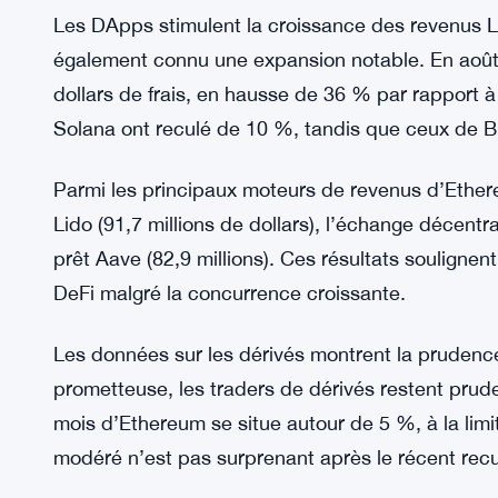
Avec les solutions de couche 2 incluses, les fra
16,3 millions de dollars, plus du double des 7,9 
Nansen. Il s’agit de la deuxième meilleure perfor
d’une demande solide pour son écosystème déce
Les DApps stimulent la croissance des revenus L
également connu une expansion notable. En août 
dollars de frais, en hausse de 36 % par rapport à 
Solana ont reculé de 10 %, tandis que ceux de 
Parmi les principaux moteurs de revenus d’Ethere
Lido (91,7 millions de dollars), l’échange décentr
prêt Aave (82,9 millions). Ces résultats souligne