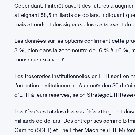
DeFi malgré la concurrence croissante.
Les données sur les dérivés montrent la prudence
prometteuse, les traders de dérivés restent prud
mois d’Ethereum se situe autour de 5 %, à la lim
modéré n’est pas surprenant après le récent rec
Cependant, l’intérêt ouvert des futures a augmen
atteignant 58,5 milliards de dollars, indiquant que
mais attendent des signaux plus clairs avant de p
Les données sur les options confirment cette prude
3 %, bien dans la zone neutre de -6 % à +6 %, m
mouvements à venir.