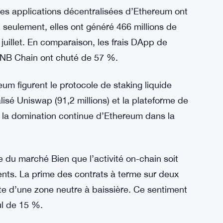
is hebdomadaires totaux d’Ethereum ont atteint
millions de Solana, selon les données de
mance de frais DApp depuis février 2022, signe
ntralisé.
es applications décentralisées d’Ethereum ont
seulement, elles ont généré 466 millions de
juillet. En comparaison, les frais DApp de
BNB Chain ont chuté de 57 %.
um figurent le protocole de staking liquide
alisé Uniswap (91,2 millions) et la plateforme de
nt la domination continue d’Ethereum dans la