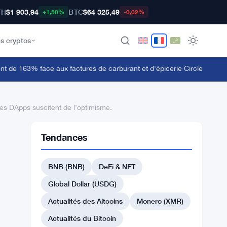
TH
$1 903,94
BTC
$64 325,49
+1,50%
-0,02%
s cryptos
 163% face aux factures de carburant et d'épicerie
·
Circle lance la 
des DApps suscitent de l’optimisme.
Tendances
BNB (BNB)
DeFi & NFT
Global Dollar (USDG)
Actualités des Altcoins
Monero (XMR)
Actualités du Bitcoin