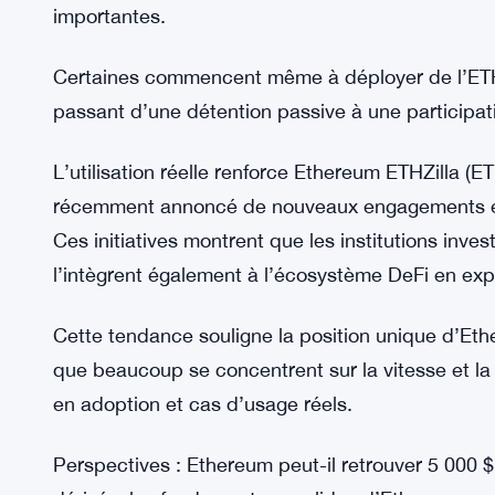
Les trésoreries institutionnelles en ETH sont en h
l’adoption institutionnelle. Au cours des 30 dernie
d’ETH à leurs réserves, selon StrategicETHReser
Les réserves totales des sociétés atteignent déso
milliards de dollars. Des entreprises comme Bi
Gaming (SBET) et The Ether Machine (ETHM) font 
importantes.
Certaines commencent même à déployer de l’ETH
passant d’une détention passive à une participat
L’utilisation réelle renforce Ethereum ETHZilla (ET
récemment annoncé de nouveaux engagements en
Ces initiatives montrent que les institutions inv