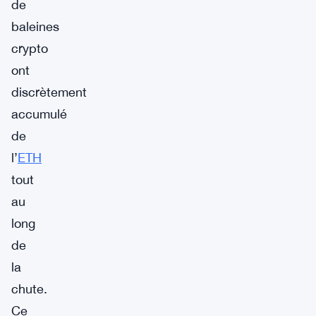
de
baleines
crypto
ont
discrètement
accumulé
de
l’
ETH
tout
au
long
de
la
chute.
Ce