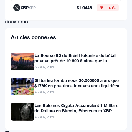
l’année,
XRP
$1.0446
XRP
▼ -1.49%
la
deuxième
plus
Articles connexes
grande
cryptomonnaie
La Bourse B3 du Brésil tokenise du bétail
par
pour un prêt de 19 600 $ alors que la
blockchain atteint la ferme
capitalisation
Août 6, 2026
boursière
Shiba Inu tombe sous $0.000005 alors que
a
$176K en positions longues sont liquidées
Août 6, 2026
connu
une
Les Baleines Crypto Accumulent 1 Milliard
de Dollars en Bitcoin, Ethereum et XRP
période
Août 6, 2026
difficile
—