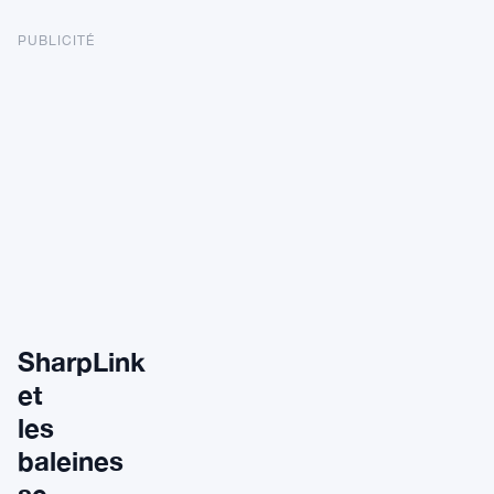
PUBLICITÉ
SharpLink
et
les
baleines
se