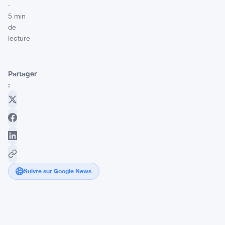
·
5 min
de
lecture
Partager
:
Suivre sur Google News
Ethereum
chute