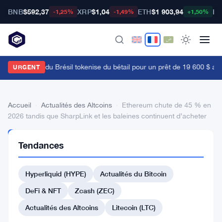
BNB
$592,37
XRP
$1,04
ETH
$1 903,94
BT
-1,25%
-1,49%
+1,50%
a Bourse B3 du Brésil tokenise du bétail pour un prêt de 19 600 $ alors
URGENT
Accueil
›
Actualités des Altcoins
›
Ethereum chute de 45 % en
2026 tandis que SharpLink et les baleines continuent d’acheter
ACTUALITÉS
Tendances
DES
ALTCOINS
Ethereum
Hyperliquid (HYPE)
Actualités du Bitcoin
chute
DeFi & NFT
Zcash (ZEC)
de
Actualités des Altcoins
Litecoin (LTC)
45