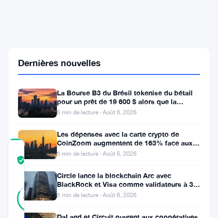
de
45
%
en
2026
tandis
que
Dernières nouvelles
SharpLink
et
les
La Bourse B3 du Brésil tokenise du bétail
baleines
pour un prêt de 19 600 $ alors que la
continuent
blockchain atteint la ferme
6 min de lecture · Août 6, 2026
d'acheter
Les dépenses avec la carte crypto de
CoinZoom augmentent de 163% face aux
COMMUNITY
factures de carburant et d’épicerie
5 min de lecture · Août 6, 2026
TRUST
Vérifié
SCORE
Circle lance la blockchain Arc avec
BlackRock et Visa comme validateurs à 3
35
Vérifié
milliards de dollars
83
5 min de lecture · Août 6, 2026
votes
%
RÉEL
Mis à jour 1 mois il y a
DaLand et Circuit ouvrent aux coopératives