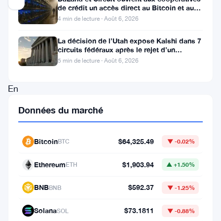
de crédit un accès direct au Bitcoin et aux
actifs numériques
4 min de lecture · Août 6, 2026
Ethereum
La décision de l’Utah expose Kalshi dans 7
est
circuits fédéraux après le rejet d’un
en
bouclier fédéral
5 min de lecture · Août 6, 2026
difficulté.
En
baisse
Données du marché
de
45
Bitcoin
$64,325.49
BTC
▼ -0.02%
%
depuis
Ethereum
$1,903.94
ETH
▲ +1.50%
le
BNB
$592.37
BNB
▼ -1.25%
début
de
Solana
$73.1811
SOL
▼ -0.88%