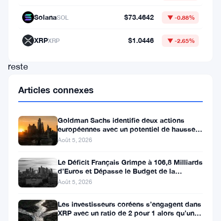
institutionnels
Solana
$73.4642
SOL
▼ -0.88%
dans
le
XRP
$1.0446
XRP
▼ -2.65%
réseau
reste
solide.
Articles connexes
SharpLink
Gaming,
Goldman Sachs identifie deux actions
l’un
européennes avec un potentiel de hausse
de plus de 100 %
Août 5, 2026
des
plus
Le Déficit Français Grimpe à 106,8 Milliards
d’Euros et Dépasse le Budget de la
grands
Défense
Août 5, 2026
détenteurs
d’Ethereum
Les investisseurs coréens s’engagent dans
XRP avec un ratio de 2 pour 1 alors qu’un
au