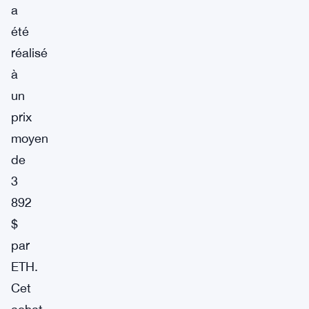
a
été
réalisé
à
un
prix
moyen
de
3
892
$
par
ETH.
Cet