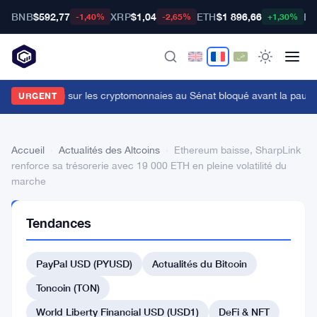
BNB
$592,77
XRP
$1,04
ETH
$1 896,66
BT
-1,40%
-2,65%
+1,30%
e projet de loi sur les cryptomonnaies au Sénat bloqué avant la pause, 
URGENT
Accueil
›
Actualités des Altcoins
›
Ethereum baisse, SharpLink
renforce sa trésorerie avec 19 000 ETH en pleine volatilité du
marche
ACTUALITÉS
Tendances
DES
ALTCOINS
Ethereum
PayPal USD (PYUSD)
Actualités du Bitcoin
baisse,
Toncoin (TON)
SharpLink
World Liberty Financial USD (USD1)
DeFi & NFT