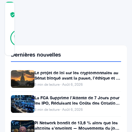
COMMUNITY
TRUST
Vérifié
SCORE
15
Vérifié
93
votes
%
RÉEL
Mis à jour 10 mois il y a
Dernières nouvelles
En
Le projet de loi sur les cryptomonnaies au
pleine
Sénat bloqué avant la pause, l’éthique et le
FBI s’opposent
volatilité
5 min de lecture · Août 6, 2026
du
La FCA Supprime l’Attente de 7 Jours pour
marché,
les IPO, Réduisant les Coûts des Cotations
au Royaume-Uni
6 min de lecture · Août 6, 2026
Ethereum
fait
Pi Network bondit de 13,6 % alors que les
altcoins s’envolent — Mouvements du jour
face