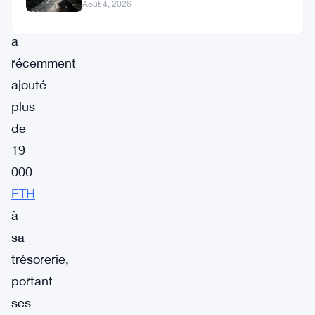
canal de 80 jours se
Août 4, 2026
monde,
a
récemment
ajouté
plus
de
19
000
ETH
à
sa
trésorerie,
portant
ses