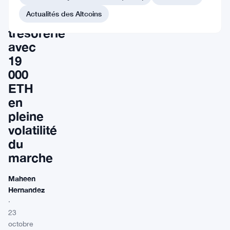
renforce
Actualités des Altcoins
sa
trésorerie
avec
19
000
ETH
en
pleine
volatilité
du
marche
Maheen
Hernandez
·
23
octobre