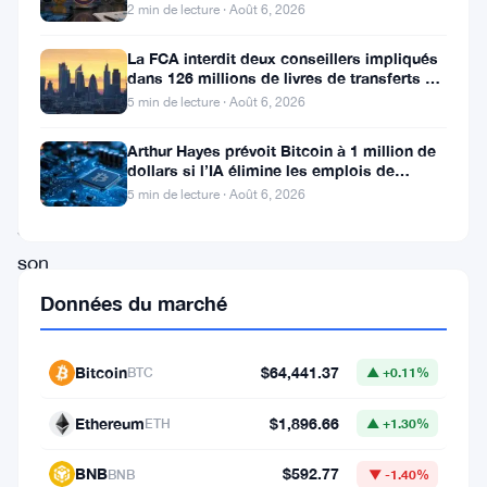
6 août
2 min de lecture · Août 6, 2026
à
une
La FCA interdit deux conseillers impliqués
dans 126 millions de livres de transferts de
pression
retraite
5 min de lecture · Août 6, 2026
à
Arthur Hayes prévoit Bitcoin à 1 million de
la
dollars si l’IA élimine les emplois de
bureau
baisse
5 min de lecture · Août 6, 2026
sur
son
prix,
Données du marché
mais
la
Bitcoin
$64,441.37
BTC
▲ +0.11%
confiance
Ethereum
$1,896.66
ETH
▲ +1.30%
des
investisseurs
BNB
$592.77
BNB
▼ -1.40%