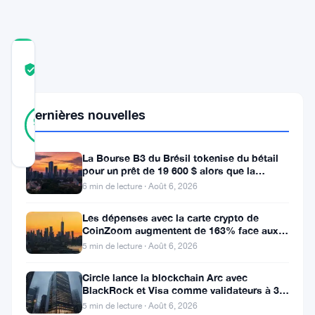
européens
COMMUNITY
TRUST
Vérifié
SCORE
29
Dernières nouvelles
Vérifié
93
votes
%
RÉEL
Mis à jour 2 mois il y a
La Bourse B3 du Brésil tokenise du bétail
pour un prêt de 19 600 $ alors que la
blockchain atteint la ferme
6 min de lecture · Août 6, 2026
Enso
vient
Les dépenses avec la carte crypto de
CoinZoom augmentent de 163% face aux
de
factures de carburant et d’épicerie
5 min de lecture · Août 6, 2026
lancer
Circle lance la blockchain Arc avec
une
BlackRock et Visa comme validateurs à 3
application.
milliards de dollars
5 min de lecture · Août 6, 2026