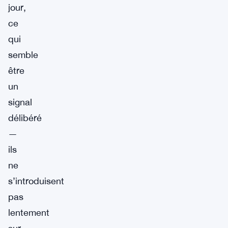
jour,
ce
qui
semble
être
un
signal
délibéré
—
ils
ne
s’introduisent
pas
lentement