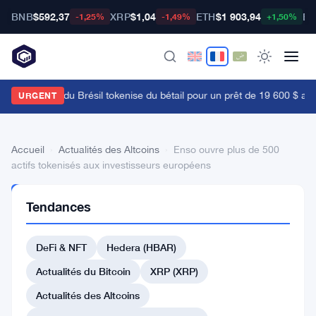
BNB
$592,37
XRP
$1,04
ETH
$1 903,94
BT
-1,25%
-1,49%
+1,50%
a Bourse B3 du Brésil tokenise du bétail pour un prêt de 19 600 $ alors
URGENT
Accueil
›
Actualités des Altcoins
›
Enso ouvre plus de 500
actifs tokenisés aux investisseurs européens
ACTUALITÉS
Tendances
DES
ALTCOINS
Enso
DeFi & NFT
Hedera (HBAR)
ouvre
Actualités du Bitcoin
XRP (XRP)
plus
Actualités des Altcoins
de