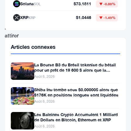
Solana
$73.1811
SOL
▼ -0.88%
conçus
spécifiquement
XRP
$1.0446
XRP
▼ -1.49%
pour
attirer
les
Articles connexes
investisseurs
européens
La Bourse B3 du Brésil tokenise du bétail
pour un prêt de 19 600 $ alors que la
qui
blockchain atteint la ferme
Août 6, 2026
ont
soif
Shiba Inu tombe sous $0.000005 alors que
$176K en positions longues sont liquidées
de
Août 6, 2026
valeurs
Les Baleines Crypto Accumulent 1 Milliard
américaines
de Dollars en Bitcoin, Ethereum et XRP
mais
Août 6, 2026