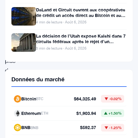
Et
DaLand et Circuit ouvrent aux coopératives
c’est
de crédit un accès direct au Bitcoin et aux
actifs numériques
une
4 min de lecture · Août 6, 2026
grande
La décision de l’Utah expose Kalshi dans 7
nouveauté
circuits fédéraux après le rejet d’un
bouclier fédéral
5 min de lecture · Août 6, 2026
—
plus
de
Données du marché
500
actifs
tokenisés,
Bitcoin
$64,325.49
BTC
▼ -0.02%
principalement
Ethereum
$1,903.94
ETH
▲ +1.50%
des
actions
BNB
$592.37
BNB
▼ -1.25%
américaines,