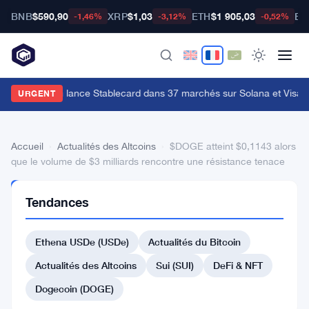
BNB
$590,90
XRP
$1,03
ETH
$1 905,03
BT
-1,46%
-3,12%
-0,52%
estern Union lance Stablecard dans 37 marchés sur Solana et Visa
·
L
URGENT
Accueil
›
Actualités des Altcoins
›
$DOGE atteint $0,1143 alors
que le volume de $3 milliards rencontre une résistance tenace
ACTUALITÉS
Tendances
DES
ALTCOINS
$DOGE
Ethena USDe (USDe)
Actualités du Bitcoin
atteint
Actualités des Altcoins
Sui (SUI)
DeFi & NFT
$0,1143
Dogecoin (DOGE)
alors