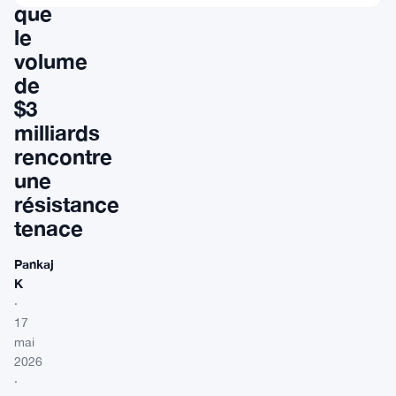
que
le
volume
de
$3
milliards
rencontre
une
résistance
tenace
Pankaj
K
·
17
mai
2026
·