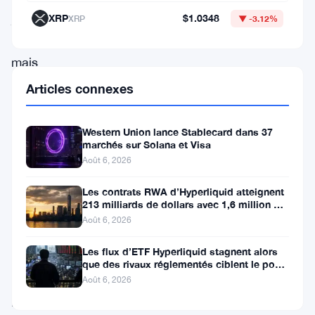
jours
XRP
$1.0348
XRP
▼ -3.12%
—
mais
la
Articles connexes
situation
est
Western Union lance Stablecard dans 37
marchés sur Solana et Visa
plus
Août 6, 2026
compliquée
que
Les contrats RWA d’Hyperliquid atteignent
213 milliards de dollars avec 1,6 million de
ce
détenteurs
Août 6, 2026
chiffre
Les flux d’ETF Hyperliquid stagnent alors
ne
que des rivaux réglementés ciblent le pool
de trading DeFi de 2 à 3
le
Août 6, 2026
laisse