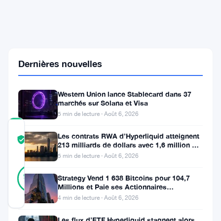
que
le
volume
de
$3
milliards
Dernières nouvelles
rencontre
une
résistance
tenace
Western Union lance Stablecard dans 37
marchés sur Solana et Visa
5 min de lecture · Août 6, 2026
COMMUNITY
Les contrats RWA d’Hyperliquid atteignent
TRUST
Vérifié
213 milliards de dollars avec 1,6 million de
SCORE
détenteurs
5 min de lecture · Août 6, 2026
30
Vérifié
97
votes
Strategy Vend 1 638 Bitcoins pour 104,7
%
Millions et Paie ses Actionnaires
RÉEL
Privilégiés
Mis à jour 3 mois il y a
4 min de lecture · Août 6, 2026
Les flux d’ETF Hyperliquid stagnent alors