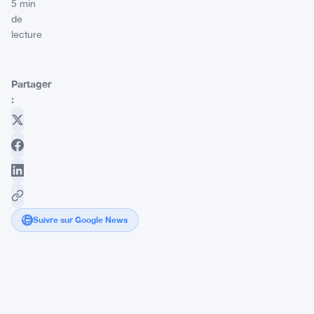
5 min
de
lecture
Partager
:
Suivre sur Google News
$DOGE
atteint
$0,1143
alors