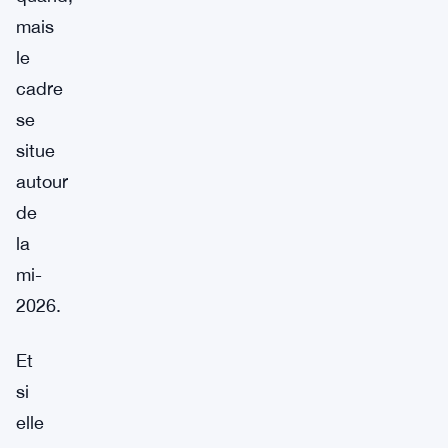
mais
le
cadre
se
situe
autour
de
la
mi-
2026.
Et
si
elle