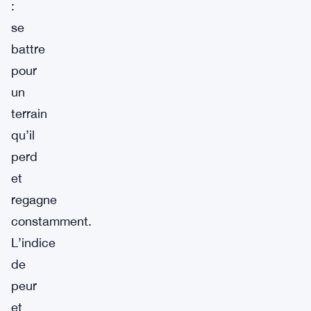
:
se
battre
pour
un
terrain
qu’il
perd
et
regagne
constamment.
L’indice
de
peur
et