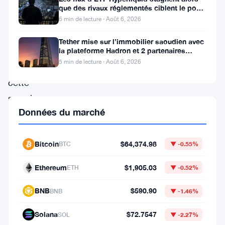
Dogecoin
que des rivaux réglementés ciblent le pool
de trading DeFi de 2 à 3
a
6 min de lecture · Août 6, 2026
grimpé
Tether mise sur l’immobilier saoudien avec
à
la plateforme Hadron et 2 partenaires
locaux
5 min de lecture · Août 6, 2026
$0,1143
cette
semaine.
Données du marché
C’est
un
gain
Bitcoin
$64,374.98
BTC
▼ -0.55%
de
Ethereum
$1,905.03
ETH
▼ -0.52%
7
%
BNB
$590.90
BNB
▼ -1.46%
sur
Solana
$72.7547
SOL
▼ -2.27%
sept