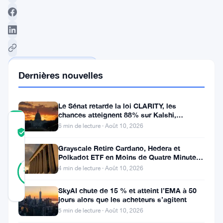
Suivre sur Google News
Dernières nouvelles
Le Sénat retarde la loi CLARITY, les
chances atteignent 88% sur Kalshi,
COMMUNITY
Coinbase s’indigne
6 min de lecture · Août 10, 2026
TRUST
Vérifié
SCORE
Grayscale Retire Cardano, Hedera et
Polkadot ETF en Moins de Quatre Minutes
46
Vérifié
à la SEC
85
4 min de lecture · Août 10, 2026
votes
%
RÉEL
Mis à jour 3 ans il y a
SkyAI chute de 15 % et atteint l’EMA à 50
jours alors que les acheteurs s’agitent
5 min de lecture · Août 10, 2026
Dans