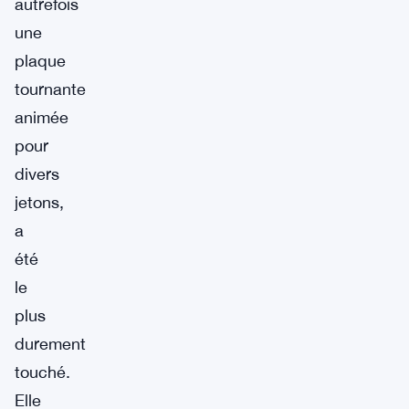
autrefois
une
plaque
tournante
animée
pour
divers
jetons,
a
été
le
plus
durement
touché.
Elle