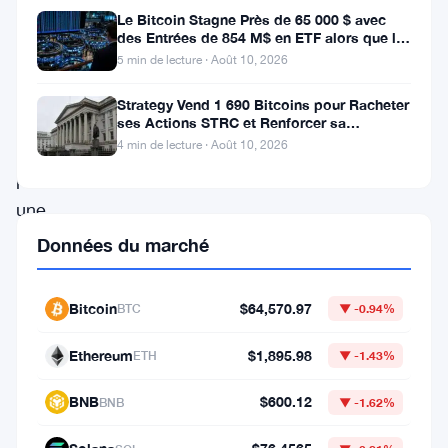
Le Bitcoin Stagne Près de 65 000 $ avec
un
des Entrées de 854 M$ en ETF alors que le
rebondissement
CPI Approche
5 min de lecture · Août 10, 2026
stupéfiant
Strategy Vend 1 690 Bitcoins pour Racheter
qui
ses Actions STRC et Renforcer sa
Trésorerie
a
4 min de lecture · Août 10, 2026
provoqué
une
onde
Données du marché
de
choc
Bitcoin
$64,570.97
BTC
▼ -0.94%
au
Ethereum
$1,895.98
ETH
▼ -1.43%
sein
de
BNB
$600.12
BNB
▼ -1.62%
la