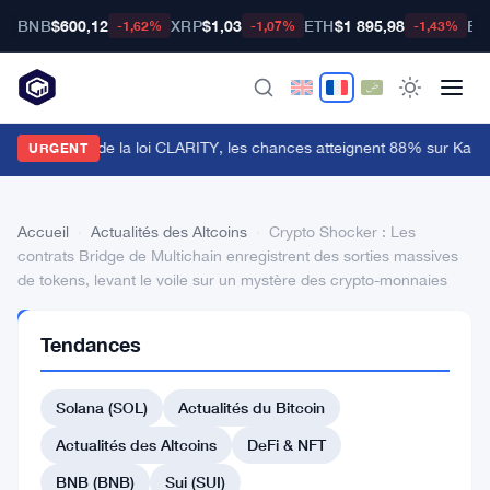
BNB
$600,12
XRP
$1,03
ETH
$1 895,98
BT
-1,62%
-1,07%
-1,43%
e Sénat retarde la loi CLARITY, les chances atteignent 88% sur Kalshi
URGENT
Accueil
›
Actualités des Altcoins
›
Crypto Shocker : Les
contrats Bridge de Multichain enregistrent des sorties massives
de tokens, levant le voile sur un mystère des crypto-monnaies
ACTUALITÉS
Tendances
DES
ALTCOINS
Crypto
Solana (SOL)
Actualités du Bitcoin
Shocker
Actualités des Altcoins
DeFi & NFT
:
BNB (BNB)
Sui (SUI)