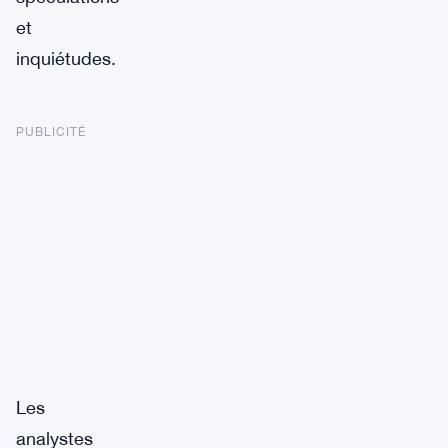
et
inquiétudes.
PUBLICITÉ
Les
analystes