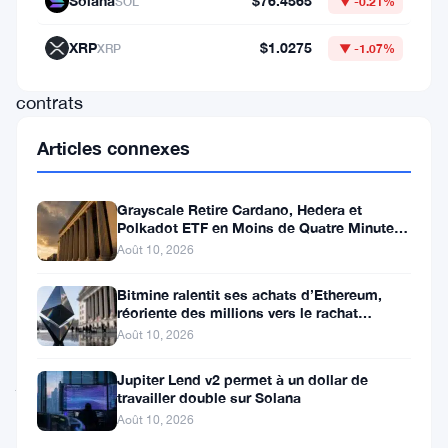
Solana
$76.4565
SOL
▼ -0.21%
communauté
cryptographique,
XRP
$1.0275
XRP
▼ -1.07%
les
contrats
« bridge »
Articles connexes
de
Multichain
Grayscale Retire Cardano, Hedera et
ont
Polkadot ETF en Moins de Quatre Minutes
à la SEC
Août 10, 2026
connu
une
Bitmine ralentit ses achats d’Ethereum,
réoriente des millions vers le rachat
fuite
d’actions
Août 10, 2026
de
jetons
Jupiter Lend v2 permet à un dollar de
travailler double sur Solana
sans
Août 10, 2026
précédent.