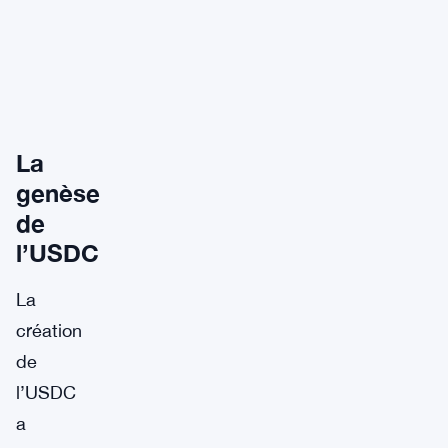
La
genèse
de
l’USDC
La
création
de
l’USDC
a