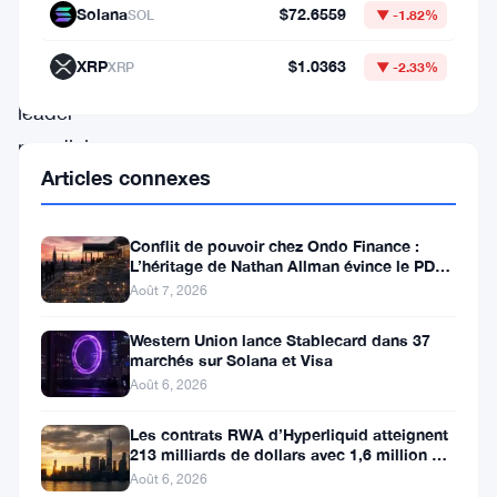
En
Solana
$72.6559
SOL
▼ -1.82%
tant
XRP
$1.0363
XRP
▼ -2.33%
que
leader
mondial
Articles connexes
de
la
Conflit de pouvoir chez Ondo Finance :
technologie
L’héritage de Nathan Allman évince le PDG
financière,
Ian De Bode le 24 juillet
Août 7, 2026
Circle
Western Union lance Stablecard dans 37
a
marchés sur Solana et Visa
exploité
Août 6, 2026
la
Les contrats RWA d’Hyperliquid atteignent
puissance
213 milliards de dollars avec 1,6 million de
détenteurs
Août 6, 2026
de