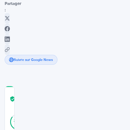
Partager
:
Suivre sur Google News
COMMUNITY
TRUST
Vérifié
SCORE
40
Vérifié
85
votes
%
RÉEL