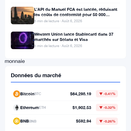
numérique,
L’API du Manuel FCA est lancée, réduisant
les coûts de conformité pour 50 000
le
entreprises britanniques
5 min de lecture · Août 6, 2026
pionnier
de
Western Union lance Stablecard dans 37
marchés sur Solana et Visa
la
5 min de lecture · Août 6, 2026
crypto-
monnaie
Circle
Données du marché
a
dévoilé
Bitcoin
$64,298.19
BTC
▼ -0.41%
son
stablecoin
Ethereum
$1,902.53
ETH
▼ -0.32%
révolutionnaire,
BNB
$592.94
BNB
▼ -0.26%
USDC
.