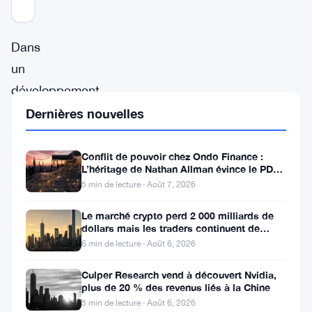
Mis à jour 3 ans il y a
Dans
un
développement
révolutionnaire
Dernières nouvelles
qui
promet
Conflit de pouvoir chez Ondo Finance :
L’héritage de Nathan Allman évince le PDG
de
Ian De Bode le 24 juillet
5 min de lecture · Août 7, 2026
remodeler
Le marché crypto perd 2 000 milliards de
le
dollars mais les traders continuent de
paysage
miser sur l’effet de levier
6 min de lecture · Août 6, 2026
de
Culper Research vend à découvert Nvidia,
la
plus de 20 % des revenus liés à la Chine
5 min de lecture · Août 6, 2026
finance