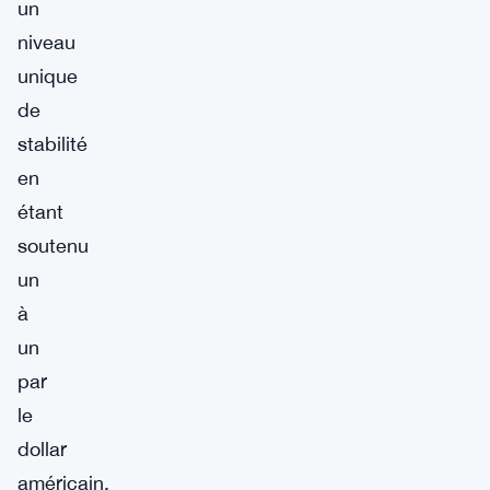
un
niveau
unique
de
stabilité
en
étant
soutenu
un
à
un
par
le
dollar
américain.