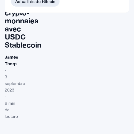
Actualités du Bitcoin
des
crypto-
monnaies
avec
USDC
Stablecoin
James
Thorp
·
3
septembre
2023
·
6 min
de
lecture