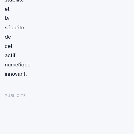
et
la
sécurité
de
cet
actif
numérique
innovant.
PUBLICITÉ