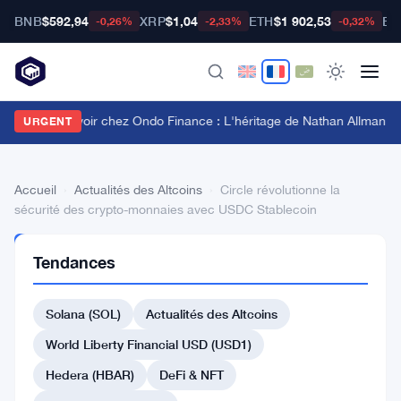
BNB
$592,94
XRP
$1,04
ETH
$1 902,53
BT
-0,26%
-2,33%
-0,32%
onflit de pouvoir chez Ondo Finance : L'héritage de Nathan Allman évi
URGENT
Accueil
›
Actualités des Altcoins
›
Circle révolutionne la
sécurité des crypto-monnaies avec USDC Stablecoin
ACTUALITÉS
Tendances
DES
ALTCOINS
Circle
Solana (SOL)
Actualités des Altcoins
révolutionne
World Liberty Financial USD (USD1)
la
Hedera (HBAR)
DeFi & NFT
sécurité